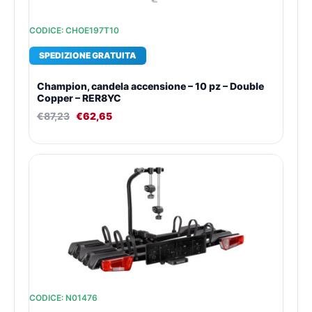
CODICE: CHOE197T10
SPEDIZIONE GRATUITA
Champion, candela accensione – 10 pz – Double
Copper – RER8YC
€
87,23
€
62,65
CODICE: N01476