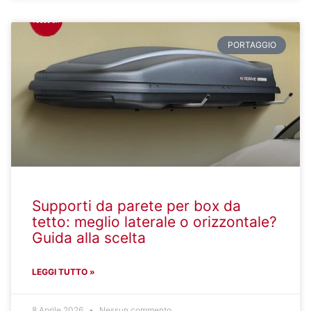
PORTAGGIO
Supporti da parete per box da
tetto: meglio laterale o orizzontale?
Guida alla scelta
LEGGI TUTTO »
8 Aprile 2026
Nessun commento