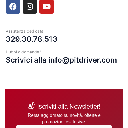
F
I
Y
a
n
o
c
s
u
e
t
t
b
a
u
Assistenza dedicata
o
g
b
329.30.78.513
o
r
e
k
a
Dubbi o domande?
Scrivici alla info@pitdriver.com
m
📬 Iscriviti alla Newsletter!
Resta aggiornato su novità, offerte e
promozioni esclusive.