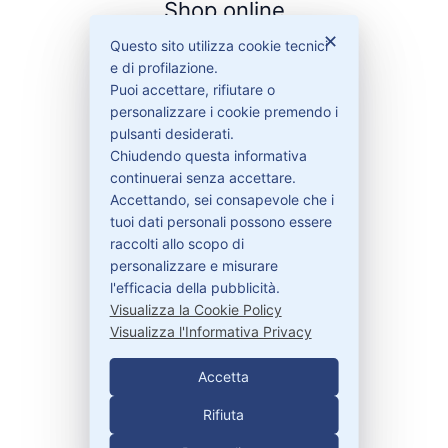
Shop online
✕
Questo sito utilizza cookie tecnici
e di profilazione.
Chi siamo
Puoi accettare, rifiutare o
Cookie Policy
personalizzare i cookie premendo i
Privacy Policy
pulsanti desiderati.
Condizioni di vendita
Chiudendo questa informativa
Spedizioni e recesso
continuerai senza accettare.
Accettando, sei consapevole che i
tuoi dati personali possono essere
raccolti allo scopo di
Bisogno di aiuto?
personalizzare e misurare
l'efficacia della pubblicità.
Visualizza la Cookie Policy
Contattaci
Visualizza l'Informativa Privacy
Garanzie
Accetta
Rifiuta
Contatti