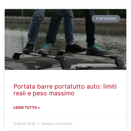
PORTAGGIO
Portata barre portatutto auto: limiti
reali e peso massimo
LEGGI TUTTO »
9 Aprile 2026
Nessun commento