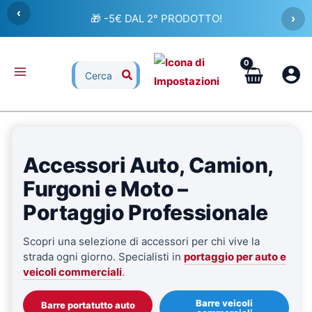
Vai
‹
🚚 SPEDIZIONE GRATUITA!
›
al
contenuto
Ricerca
per:
Accessori Auto, Camion,
Furgoni e Moto –
Portaggio Professionale
Scopri una selezione di accessori per chi vive la
strada ogni giorno. Specialisti in
portaggio per auto e
veicoli commerciali
.
Barre veicoli
Barre portatutto auto