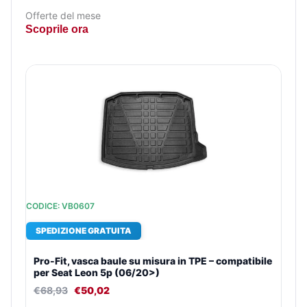
Offerte del mese
Scoprile ora
Il
Il
Il
Il
Il
Il
Il
Il
prezzo
prezzo
prezzo
prezzo
prezzo
prezzo
prezzo
prezzo
originale
originale
originale
originale
attuale
attuale
attuale
attuale
era:
era:
era:
era:
è:
è:
è:
è:
€9,52.
€73,81.
€35,75.
€68,93.
€9,03.
€27,12.
€53,39.
€50,02.
CODICE: VB0607
SPEDIZIONE GRATUITA
Pro-Fit, vasca baule su misura in TPE – compatibile
per Seat Leon 5p (06/20>)
€
68,93
€
50,02