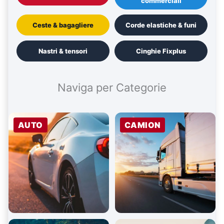
commerciali
Ceste & bagagliere
Corde elastiche & funi
Nastri & tensori
Cinghie Fixplus
Naviga per Categorie
AUTO
CAMION