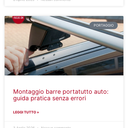
PORTAGGIO
Montaggio barre portatutto auto:
guida pratica senza errori
LEGGI TUTTO »
3 Aprile 2026
Nessun commento