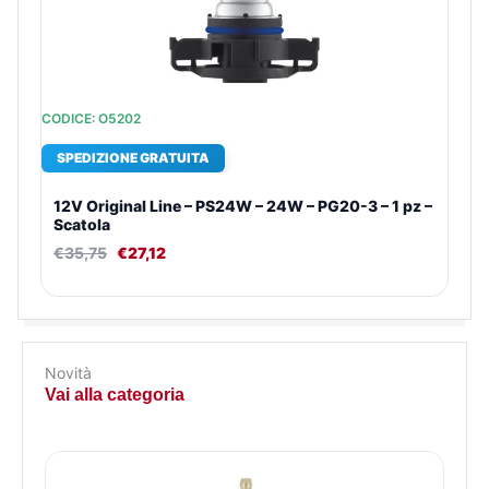
CODICE: O5202
SPEDIZIONE GRATUITA
12V Original Line – PS24W – 24W – PG20-3 – 1 pz –
Scatola
€
35,75
€
27,12
Novità
Vai alla categoria
Il
Il
Il
Il
Il
Il
Il
Il
prezzo
prezzo
prezzo
prezzo
prezzo
prezzo
prezzo
prezzo
originale
originale
originale
originale
attuale
attuale
attuale
attuale