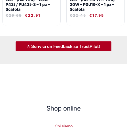
P43t / PU43t-3 – 1 pz –
20W – PGJ19-X – 1 pz –
Scatola
Scatola
€
29,65
€
22,91
€
22,45
€
17,95
⭐ Scrivici un Feedback su TrustPilot!
Shop online
Chi siamo