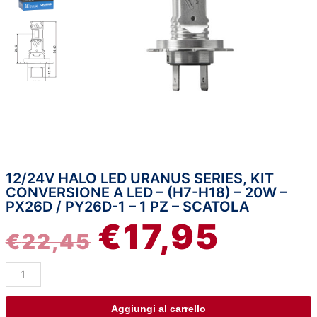
12/24V HALO LED URANUS SERIES, KIT
12/24V
IL
IL
CONVERSIONE A LED – (H7-H18) – 20W –
Halo
PX26D / PY26D-1 – 1 PZ – SCATOLA
Led
PREZZO
PREZZO
€
17,95
Uranus
€
22,45
Series,
ORIGINALE
ATTUAL
kit
conversione
ERA:
È:
a
Led
Aggiungi al carrello
€22,45.
€17,95.