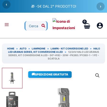
Vai
‹
🎁 -5€ DAL 2° PRODOTTO!
›
al
contenuto
Ricerca
per:
HOME
»
AUTO
»
LAMPADINE
»
LAMPA - KIT CONVERSIONE LED
»
HALO
LED URANUS SERIES, KIT CONVERSIONE A LED
»
12/24V HALO LED URANUS
SERIES, KIT CONVERSIONE A LED – (H7-H18) – 20W – PX26D / PY26D-1 – 1 PZ –
SCATOLA
🚚
SPEDIZIONE GRATUITA