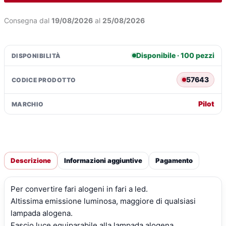
-
(H7-
Consegna dal
19/08/2026
al
25/08/2026
H18)
-
20W
Disponibile · 100 pezzi
DISPONIBILITÀ
-
PX26d
57643
CODICE PRODOTTO
/
PY26d-
Pilot
MARCHIO
1
-
1
pz
-
Descrizione
Informazioni aggiuntive
Pagamento
Scatola
quantità
Per convertire fari alogeni in fari a led.
Altissima emissione luminosa, maggiore di qualsiasi
lampada alogena.
Fascio luce equiparabile alla lampada alogena.