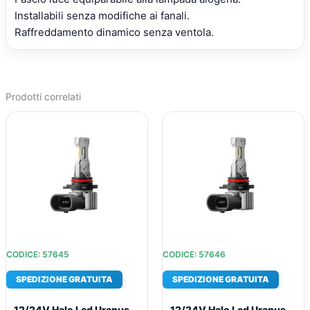
Installabili senza modifiche ai fanali.
Raffreddamento dinamico senza ventola.
Prodotti correlati
IL
IL
IL
IL
PREZZO
PREZZO
PREZZO
PREZZO
ORIGINALE
ATTUALE
ORIGINALE
ATTUALE
ERA:
È:
ERA:
È:
€22,45.
€17,95.
€22,45.
€17,95.
CODICE: 57645
CODICE: 57646
SPEDIZIONE GRATUITA
SPEDIZIONE GRATUITA
12/24V Halo Led Uranus
12/24V Halo Led Uranus