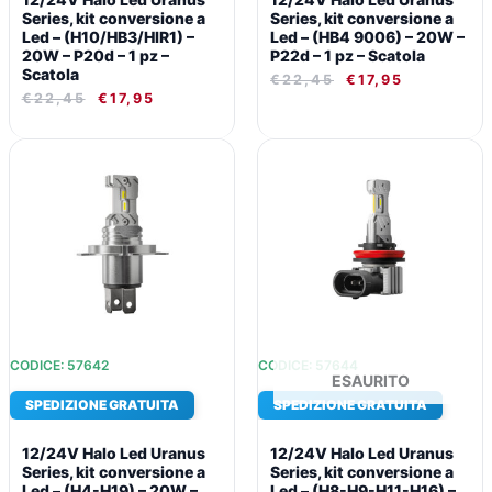
Series, kit conversione a
Series, kit conversione a
Led – (H10/HB3/HIR1) –
Led – (HB4 9006) – 20W –
20W – P20d – 1 pz –
P22d – 1 pz – Scatola
Scatola
€
22,45
€
17,95
€
22,45
€
17,95
IL
IL
IL
IL
PREZZO
PREZZO
PREZZO
PREZZO
ORIGINALE
ATTUALE
ORIGINALE
ATTUALE
ERA:
È:
ERA:
È:
€29,65.
€22,91.
€22,45.
€17,95.
CODICE: 57642
CODICE: 57644
ESAURITO
SPEDIZIONE GRATUITA
SPEDIZIONE GRATUITA
12/24V Halo Led Uranus
12/24V Halo Led Uranus
Series, kit conversione a
Series, kit conversione a
Led – (H4-H19) – 20W –
Led – (H8-H9-H11-H16) –