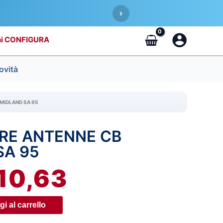
›
CONFIGURA
ovità
MIDLAND SA 95
RE ANTENNE CB
IL
SA 95
EZZO
PREZZO
10,63
IGINALE
ATTUALE
A:
È:
i al carrello