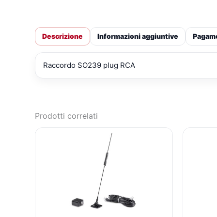
Descrizione
Informazioni aggiuntive
Pagam
Raccordo SO239 plug RCA
Prodotti correlati
IL
IL
PREZZO
PREZZO
ORIGINALE
ATTUALE
ERA:
È:
€56,00.
€41,10.