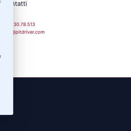
✕
Contatti
329-30.78.513
info@pitdriver.com
e
(RG)