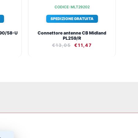
CODICE: MLT29202
SPEDIZIONE GRATUITA
 90/58-U
Connettore antenne CB Midland
PL259/R
€
13,05
€
11,47