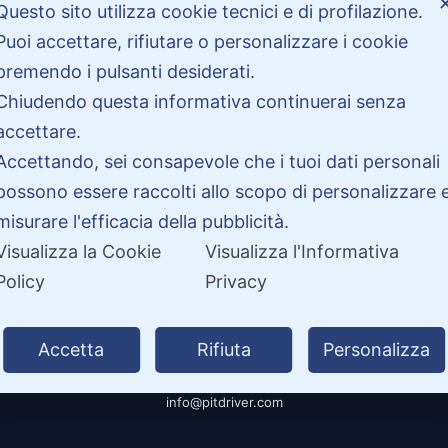
Bisogno di aiuto?
Questo sito utilizza cookie tecnici e di profilazione.
Puoi accettare, rifiutare o personalizzare i cookie
premendo i pulsanti desiderati.
Contattaci
Chiudendo questa informativa continuerai senza
Garanzie
accettare.
Accettando, sei consapevole che i tuoi dati personali
possono essere raccolti allo scopo di personalizzare 
misurare l'efficacia della pubblicità.
Visualizza la Cookie
Visualizza l'Informativa
Policy
Privacy
26 PitDriver | CROCO DEAL S.R.L. VIA DEL SALICE 105, 97100 RAGUSA 
Accetta
Rifiuta
Personalizza
| Partita IVA 01877990885 |
info@pitdriver.com