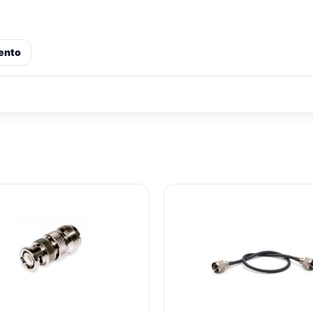
ento
IL
IL
IL
PREZZO
PREZZO
PREZZ
ORIGINALE
ATTUALE
ORIGIN
ERA:
È:
ERA:
€13,05.
€11,47.
€23,55