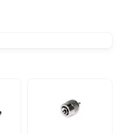
IL
IL
IL
O
PREZZO
PREZZO
PREZZO
ALE
ATTUALE
ORIGINALE
ATTUALE
È:
ERA:
È:
.
€18,70.
€13,05.
€11,47.