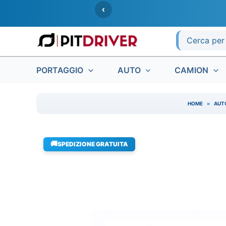
Vai
‹
al
contenuto
Ricerca
per:
PORTAGGIO
AUTO
CAMION
HOME
»
AUT
🚚
SPEDIZIONE GRATUITA