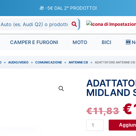
🎁 -5€ DAL 2° PRODOTTO!
CAMPER E FURGONI
MOTO
BICI
🆕 N
O
»
AUDIO/VIDEO
»
COMUNICAZIONE
»
ANTENNE CB
»
ADATTATORE ANTENNE CB 
ADATTATO
Adattatore
IL
Antenne
MIDLAND 
PR
CB
€
Midland
€
11,83
OR
SA
95
ER
Aggiung
quantità