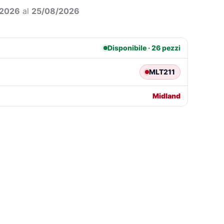
1,83.
€10,63.
/2026
al
25/08/2026
Disponibile · 26 pezzi
MLT211
Midland