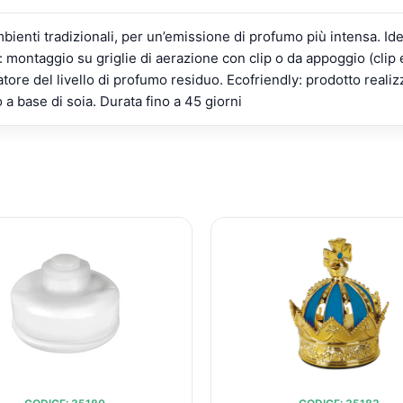
ienti tradizionali, per un’emissione di profumo più intensa. Id
: montaggio su griglie di aerazione con clip o da appoggio (clip e
tore del livello di profumo residuo. Ecofriendly: prodotto realiz
o a base di soia. Durata fino a 45 giorni
IL
IL
IL
PREZZO
PREZZO
PREZZ
ORIGINALE
ATTUALE
ORIGIN
ERA:
È:
ERA:
€12,81.
€11,30.
€16,71.