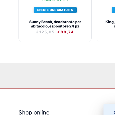
CODICE: 37758D
SPEDIZIONE GRATUITA
Sunny Beach, deodorante per
King,
abitacolo, espositore 24 pz
€
125,05
€
88,74
Shop online