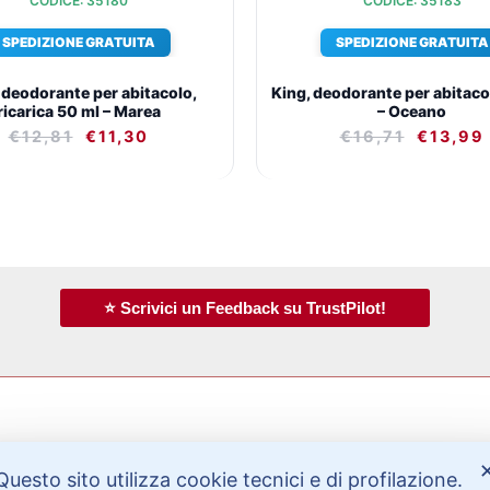
CODICE: 35180
CODICE: 35183
SPEDIZIONE GRATUITA
SPEDIZIONE GRATUITA
 deodorante per abitacolo,
King, deodorante per abitaco
ricarica 50 ml – Marea
– Oceano
€
12,81
€
11,30
€
16,71
€
13,99
⭐ Scrivici un Feedback su TrustPilot!
Bisogno di aiuto?
Questo sito utilizza cookie tecnici e di profilazione.