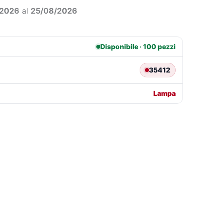
3,91.
€12,05.
/2026
al
25/08/2026
Disponibile · 100 pezzi
35412
Lampa