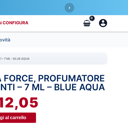
›
CONFIGURA
ovità
– 7 ML – BLUE AQUA
A FORCE, PROFUMATORE
IL
NTI – 7 ML – BLUE AQUA
EZZO
PREZZO
12,05
IGINALE
ATTUALE
A:
È:
i al carrello