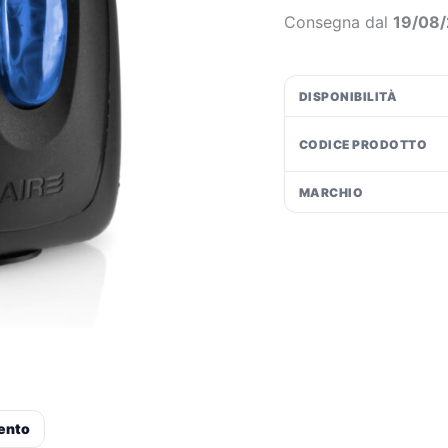
7
€1
Consegna dal
19/08
ml
-
Blue
DISPONIBILITÀ
Aqua
quantità
CODICE PRODOTTO
MARCHIO
ento