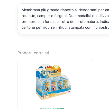
Membrana più grande rispetto ai deodoranti per amb
roulotte, camper e furgoni. Due modalità di utilizzo
premere con forza sul retro del profumatore. Indica
cartone per ridurre i rifiuti, stampata con inchiostr
Prodotti correlati
IL
IL
PREZZO
PREZZO
ORIGINALE
ATTUALE
ERA:
È:
€125,05.
€88,74.