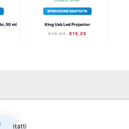
CODICE: 35187
SPEDIZIONE GRATUITA
lo, 50 ml
King Usb Led Projector
€
18,54
€
15,25
✕
Contatti