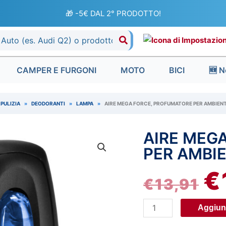
🎁 -5€ DAL 2° PRODOTTO!
CAMPER E FURGONI
MOTO
BICI
🆕 N
PULIZIA
»
DEODORANTI
»
LAMPA
»
AIRE MEGA FORCE, PROFUMATORE PER AMBIENTI 
AIRE MEG
Aire
IL
Mega
PER AMBIE
PR
Force,
€
profumatore
€
13,91
OR
per
ambienti
ER
Aggiung
-