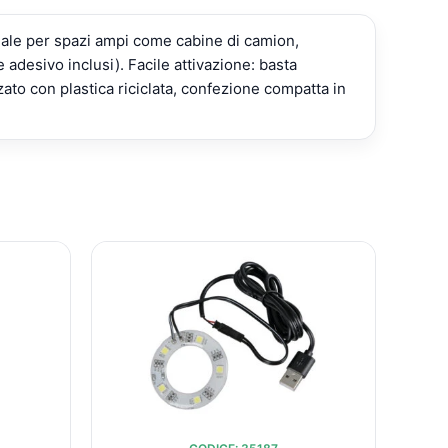
eale per spazi ampi come cabine di camion,
 adesivo inclusi). Facile attivazione: basta
zato con plastica riciclata, confezione compatta in
IL
IL
IL
O
PREZZO
PREZZO
PREZZO
ALE
ATTUALE
ORIGINALE
ATTUALE
È:
ERA:
È:
€13,99.
€18,54.
€15,25.