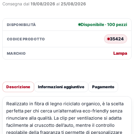
-
Consegna dal
19/08/2026
al
25/08/2026
Vanilla
Sky
quantità
Disponibile · 100 pezzi
DISPONIBILITÀ
35424
CODICE PRODOTTO
Lampa
MARCHIO
Descrizione
Informazioni aggiuntive
Pagamento
Realizzato in fibra di legno riciclato organico, è la scelta
perfetta per chi cerca un’alternativa eco-friendly senza
rinunciare alla qualità. La clip per ventilazione si adatta
facilmente al cruscotto dell’auto, mentre il controllo
regolabile della fragranza ti permette di personalizzare