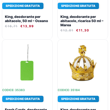
SPEDIZIONE GRATUITA
SPEDIZIONE GRATUITA
King, deodorante per
King, deodorante per
abitacolo, 50 ml – Oceano
abitacolo, ricarica 50 ml –
Marea
€
16,71
€
13,99
€
12,81
€
11,30
IL
IL
IL
IL
PREZZO
PREZZO
PREZZO
PREZZO
ORIGINALE
ATTUALE
ORIGINALE
ATTUALE
ERA:
È:
ERA:
È:
€10,49.
€9,70.
€16,71.
€13,99.
CODICE: 35383
CODICE: 35184
SPEDIZIONE GRATUITA
SPEDIZIONE GRATUITA
Fresh Cards, deodorante
King, deodorante per