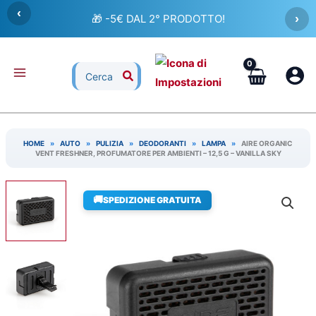
Vai
‹
🎁 -5€ DAL 2° PRODOTTO!
›
al
contenuto
Ricerca
per:
HOME
»
AUTO
»
PULIZIA
»
DEODORANTI
»
LAMPA
»
AIRE ORGANIC
VENT FRESHNER, PROFUMATORE PER AMBIENTI – 12,5 G – VANILLA SKY
🚚
SPEDIZIONE GRATUITA