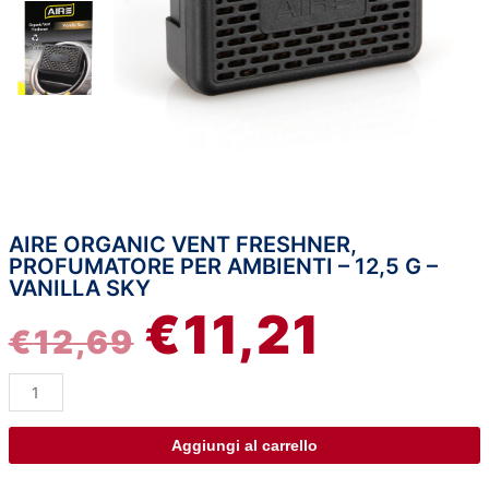
AIRE ORGANIC VENT FRESHNER,
Aire
IL
IL
PROFUMATORE PER AMBIENTI – 12,5 G –
Organic
VANILLA SKY
Vent
PREZZO
PREZZO
€
11,21
Freshner,
€
12,69
profumatore
ORIGINALE
ATTUAL
per
ambienti
ERA:
È:
-
12,5
Aggiungi al carrello
€12,69.
€11,21.
g