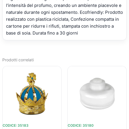
l’intensità del profumo, creando un ambiente piacevole e
naturale durante ogni spostamento. Ecofriendly: Prodotto
realizzato con plastica riciclata, Confezione compatta in
cartone per ridurre i rifiuti, stampata con inchiostro a
base di soia. Durata fino a 30 giorni
Prodotti correlati
IL
IL
IL
IL
PREZZO
PREZZO
PREZZO
PREZZO
ORIGINALE
ATTUALE
ORIGINALE
ATTUALE
ERA:
È:
ERA:
È:
€16,71.
€13,99.
€12,81.
€11,30.
CODICE: 35183
CODICE: 35180