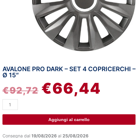
AVALONE PRO DARK – SET 4 COPRICERCHI –
Avalone
IL
IL
Ø 15″
Pro
€
66,44
Dark
PREZZO
PREZZ
€
92,72
-
Set
ORIGINALE
ATTUA
4
copricerchi
ERA:
È:
-
Aggiungi al carrello
Ø
€92,72.
€66,44
15"
Consegna dal
19/08/2026
al
25/08/2026