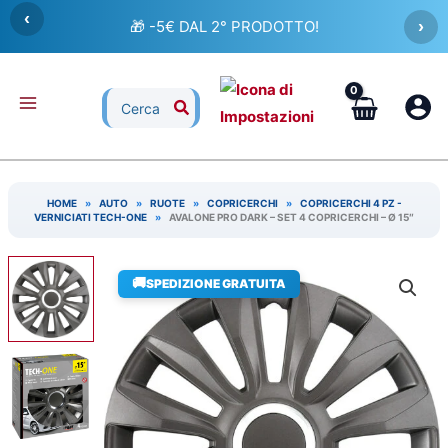
Vai
‹
🎁 -5€ DAL 2° PRODOTTO!
›
al
contenuto
Ricerca
per:
HOME
»
AUTO
»
RUOTE
»
COPRICERCHI
»
COPRICERCHI 4 PZ -
VERNICIATI TECH-ONE
»
AVALONE PRO DARK – SET 4 COPRICERCHI – Ø 15″
🚚
SPEDIZIONE GRATUITA