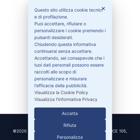
Bisogno di aiuto?
✕
Questo sito utilizza cookie tecnici
e di profilazione.
Contattaci
Puoi accettare, rifiutare o
Garanzie
personalizzare i cookie premendo i
pulsanti desiderati.
Chiudendo questa informativa
continuerai senza accettare.
Accettando, sei consapevole che i
Contatti
tuoi dati personali possono essere
raccolti allo scopo di
personalizzare e misurare
329-30.78.513
l'efficacia della pubblicità.
info@pitdriver.com
Visualizza la Cookie Policy
Visualizza l'Informativa Privacy
Accetta
Rifiuta
©2026 PitDriver | CROCO DEAL S.R.L. VIA DEL SALICE 105,
Personalizza
97100 RAGUSA (RG)