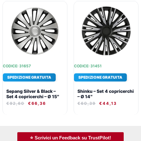
IL
IL
IL
IL
PREZZO
PREZZO
PREZZO
PREZZO
ORIGINALE
ATTUALE
ORIGINALE
ATTUALE
ERA:
È:
ERA:
È:
€92,60.
€66,36.
€60,39.
€44,13.
CODICE: 31657
CODICE: 31451
SPEDIZIONE GRATUITA
SPEDIZIONE GRATUITA
Sepang Silver & Black –
Shinku – Set 4 copricerchi
Set 4 copricerchi – Ø 15″
– Ø 14″
€
92,60
€
66,36
€
60,39
€
44,13
⭐ Scrivici un Feedback su TrustPilot!