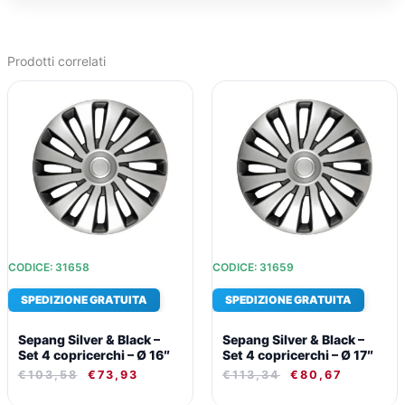
Prodotti correlati
IL
IL
IL
IL
PREZZO
PREZZO
PREZZO
PREZZO
ORIGINALE
ATTUALE
ORIGINALE
ATTUAL
ERA:
È:
ERA:
È:
€103,58.
€73,93.
€113,34.
€80,67.
CODICE: 31658
CODICE: 31659
SPEDIZIONE GRATUITA
SPEDIZIONE GRATUITA
Sepang Silver & Black –
Sepang Silver & Black –
Set 4 copricerchi – Ø 16″
Set 4 copricerchi – Ø 17″
€
103,58
€
73,93
€
113,34
€
80,67