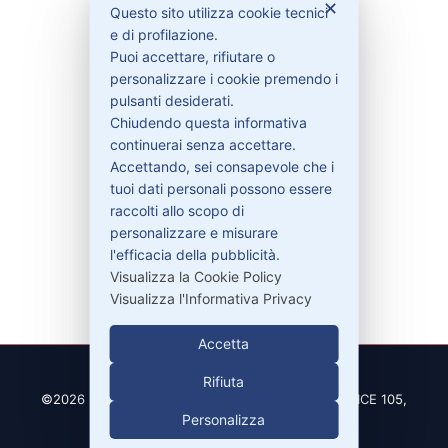
✕
Questo sito utilizza cookie tecnici
e di profilazione.
Contattaci
Puoi accettare, rifiutare o
Garanzie
personalizzare i cookie premendo i
pulsanti desiderati.
Chiudendo questa informativa
continuerai senza accettare.
Accettando, sei consapevole che i
Contatti
tuoi dati personali possono essere
raccolti allo scopo di
personalizzare e misurare
329-30.78.513
l'efficacia della pubblicità.
info@pitdriver.com
Visualizza la Cookie Policy
Visualizza l'Informativa Privacy
Accetta
Rifiuta
©2026 PitDriver | CROCO DEAL S.R.L. VIA DEL SALICE 105,
Personalizza
97100 RAGUSA (RG)
| Partita IVA 01877990885 |