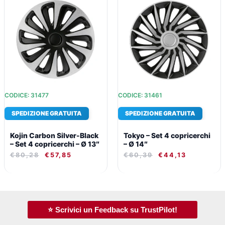
PREZZO
PREZZO
PREZZO
PREZZO
ORIGINALE
ATTUALE
ORIGINALE
ATTUALE
ERA:
È:
ERA:
È:
€80,28.
€57,85.
€60,39.
€44,13.
CODICE: 31477
CODICE: 31461
SPEDIZIONE GRATUITA
SPEDIZIONE GRATUITA
Kojin Carbon Silver-Black
Tokyo – Set 4 copricerchi
– Set 4 copricerchi – Ø 13″
– Ø 14″
€
80,28
€
57,85
€
60,39
€
44,13
⭐ Scrivici un Feedback su TrustPilot!