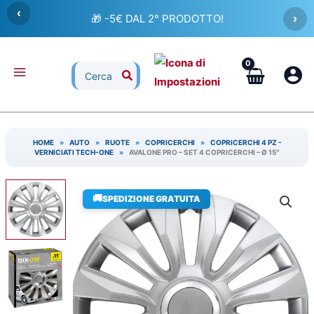
Vai
‹
🎁 -5€ DAL 2° PRODOTTO!
›
al
contenuto
Ricerca
per:
HOME
»
AUTO
»
RUOTE
»
COPRICERCHI
»
COPRICERCHI 4 PZ -
VERNICIATI TECH-ONE
»
AVALONE PRO – SET 4 COPRICERCHI – Ø 15″
🚚
SPEDIZIONE GRATUITA