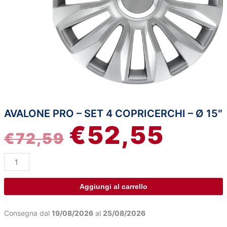
AVALONE PRO – SET 4 COPRICERCHI – Ø 15″
Avalone
IL
IL
€
52,55
Pro
€
72,59
-
PREZZO
PREZZ
Set
4
ORIGINALE
ATTUA
copricerchi
-
ERA:
È:
Aggiungi al carrello
Ø
15"
€72,59.
€52,55
Consegna dal
19/08/2026
al
25/08/2026
quantità