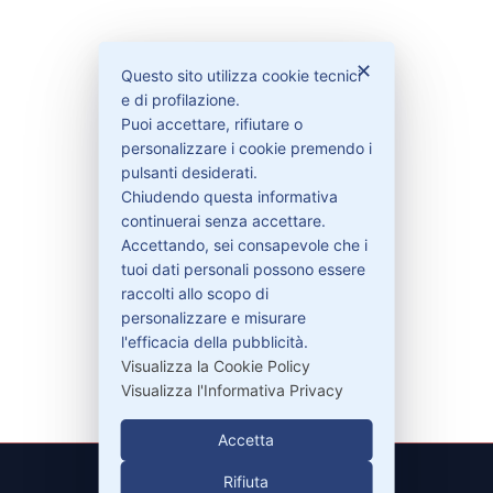
Bisogno di aiuto?
✕
Questo sito utilizza cookie tecnici
e di profilazione.
Contattaci
Puoi accettare, rifiutare o
Garanzie
personalizzare i cookie premendo i
pulsanti desiderati.
Chiudendo questa informativa
continuerai senza accettare.
Accettando, sei consapevole che i
Contatti
tuoi dati personali possono essere
raccolti allo scopo di
personalizzare e misurare
329-30.78.513
l'efficacia della pubblicità.
info@pitdriver.com
Visualizza la Cookie Policy
Visualizza l'Informativa Privacy
Accetta
Rifiuta