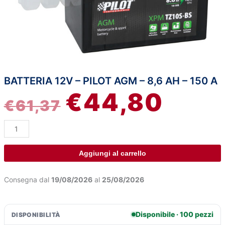
BATTERIA 12V – PILOT AGM – 8,6 AH – 150 A
Batteria
IL
IL
€
44,80
12V
€
61,37
-
PREZZO
PREZZ
Pilot
AGM
ORIGINALE
ATTUA
-
8,6
ERA:
È:
Aggiungi al carrello
Ah
-
€61,37.
€44,80
Consegna dal
19/08/2026
al
25/08/2026
150
A
quantità
Disponibile · 100 pezzi
DISPONIBILITÀ