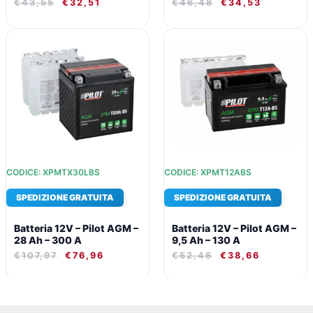
€
43,55
€
32,51
€
46,48
€
34,53
IL
IL
IL
IL
PREZZO
PREZZO
PREZZO
PREZZO
ORIGINALE
ATTUALE
ORIGINALE
ATTUALE
ERA:
È:
ERA:
È:
€107,97.
€76,96.
€52,46.
€38,66.
CODICE: XPMTX30LBS
CODICE: XPMT12ABS
SPEDIZIONE GRATUITA
SPEDIZIONE GRATUITA
Batteria 12V – Pilot AGM –
Batteria 12V – Pilot AGM –
28 Ah – 300 A
9,5 Ah – 130 A
€
107,97
€
76,96
€
52,46
€
38,66