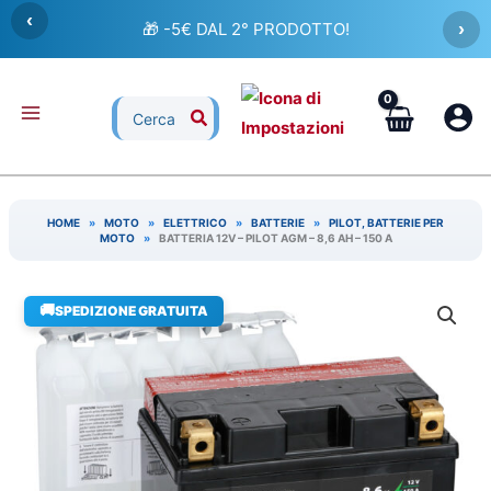
Vai
‹
🎁 -5€ DAL 2° PRODOTTO!
›
al
contenuto
Ricerca
per:
HOME
»
MOTO
»
ELETTRICO
»
BATTERIE
»
PILOT, BATTERIE PER
MOTO
»
BATTERIA 12V – PILOT AGM – 8,6 AH – 150 A
🚚
SPEDIZIONE GRATUITA