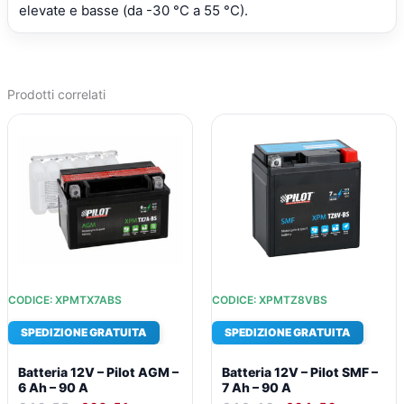
elevate e basse (da -30 °C a 55 °C).
Prodotti correlati
IL
IL
IL
IL
PREZZO
PREZZO
PREZZO
PREZZO
ORIGINALE
ATTUALE
ORIGINALE
ATTUALE
ERA:
È:
ERA:
È:
€43,55.
€32,51.
€46,48.
€34,53.
CODICE: XPMTX7ABS
CODICE: XPMTZ8VBS
SPEDIZIONE GRATUITA
SPEDIZIONE GRATUITA
Batteria 12V – Pilot AGM –
Batteria 12V – Pilot SMF –
6 Ah – 90 A
7 Ah – 90 A