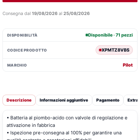
Ah
-
€46,48.
€34,53
Consegna dal
19/08/2026
al
25/08/2026
90
A
quantità
Disponibile · 71 pezzi
DISPONIBILITÀ
XPMTZ8VBS
CODICE PRODOTTO
Pilot
MARCHIO
Descrizione
Informazioni aggiuntive
Pagamento
Extra
• Batteria al piombo-acido con valvole di regolazione e
attivazione in fabbrica
• Ispezione pre-consegna al 100% per garantire una