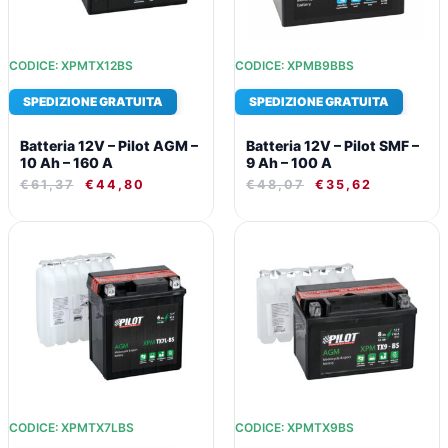
CODICE: XPMTX12BS
CODICE: XPMB9BBS
SPEDIZIONE GRATUITA
SPEDIZIONE GRATUITA
Batteria 12V – Pilot AGM –
Batteria 12V – Pilot SMF –
10 Ah – 160 A
9 Ah – 100 A
€
61,37
€
44,80
€
48,07
€
35,62
IL
IL
IL
IL
PREZZO
PREZZO
PREZZO
PREZZO
ORIGINALE
ATTUALE
ORIGINALE
ATTUALE
ERA:
È:
ERA:
È:
€43,55.
€32,51.
€47,95.
€35,54.
CODICE: XPMTX7LBS
CODICE: XPMTX9BS