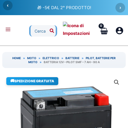
Vai
‹
🎁 -5€ DAL 2° PRODOTTO!
›
al
contenuto
Ricerca
per:
HOME
»
MOTO
»
ELETTRICO
»
BATTERIE
»
PILOT, BATTERIE PER
MOTO
»
BATTERIA 12V – PILOT SMF – 7 AH – 90 A
🚚
SPEDIZIONE GRATUITA