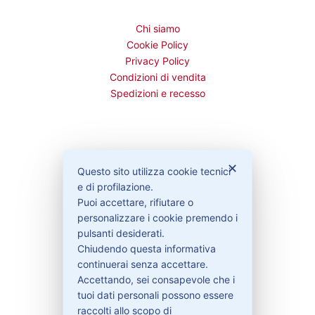
Chi siamo
Cookie Policy
Privacy Policy
Condizioni di vendita
Spedizioni e recesso
Bisogno di aiuto?
✕
Questo sito utilizza cookie tecnici
e di profilazione.
Puoi accettare, rifiutare o
Contattaci
personalizzare i cookie premendo i
Garanzie
pulsanti desiderati.
Chiudendo questa informativa
continuerai senza accettare.
Accettando, sei consapevole che i
Contatti
tuoi dati personali possono essere
raccolti allo scopo di