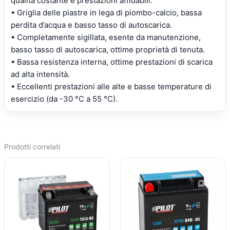
qualità costante e prestazioni affidabili.
• Griglia delle piastre in lega di piombo-calcio, bassa
perdita d’acqua e basso tasso di autoscarica.
• Completamente sigillata, esente da manutenzione,
basso tasso di autoscarica, ottime proprietà di tenuta.
• Bassa resistenza interna, ottime prestazioni di scarica
ad alta intensità.
• Eccellenti prestazioni alle alte e basse temperature di
esercizio (da -30 °C a 55 °C).
Prodotti correlati
IL
IL
IL
IL
PREZZO
PREZZO
PREZZO
PREZZO
ORIGINALE
ATTUALE
ORIGINALE
ATTUALE
ERA:
È:
ERA:
È:
€61,37.
€44,80.
€48,07.
€35,62.