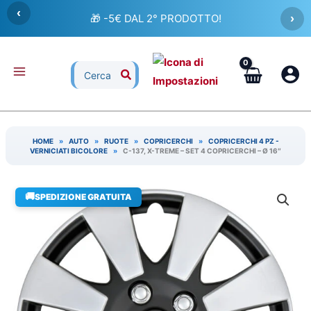
Vai
‹
🎁 -5€ DAL 2° PRODOTTO!
›
al
contenuto
Ricerca
per:
HOME
»
AUTO
»
RUOTE
»
COPRICERCHI
»
COPRICERCHI 4 PZ -
VERNICIATI BICOLORE
»
C-137, X-TREME – SET 4 COPRICERCHI – Ø 16″
🚚
SPEDIZIONE GRATUITA