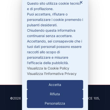
✕
Questo sito utilizza cookie tecnici
e di profilazione.
Contattaci
Puoi accettare, rifiutare o
Garanzie
personalizzare i cookie premendo i
pulsanti desiderati.
Chiudendo questa informativa
continuerai senza accettare.
Accettando, sei consapevole che i
Contatti
tuoi dati personali possono essere
raccolti allo scopo di
personalizzare e misurare
329-30.78.513
l'efficacia della pubblicità.
info@pitdriver.com
Visualizza la Cookie Policy
Visualizza l'Informativa Privacy
Accetta
Rifiuta
©2026 PitDriver | CROCO DEAL S.R.L. VIA DEL SALICE 105,
Personalizza
97100 RAGUSA (RG)
| Partita IVA 01877990885 |