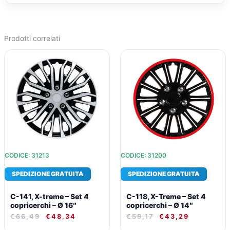
Prodotti correlati
IL
IL
IL
IL
PREZZO
PREZZO
PREZZO
PREZZO
ORIGINALE
ATTUALE
ORIGINALE
ATTUALE
ERA:
È:
ERA:
È:
€66,49.
€48,34.
€59,17.
€43,29.
CODICE: 31213
CODICE: 31200
SPEDIZIONE GRATUITA
SPEDIZIONE GRATUITA
C-141, X-treme – Set 4
C-118, X-Treme – Set 4
copricerchi – Ø 16″
copricerchi – Ø 14″
€
66,49
€
48,34
€
59,17
€
43,29