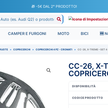
🎁 -5€ DAL 2° PRODOTTO!
CAMPER E FURGONI
MOTO
BICI
🆕 N
RUOTE
»
COPRICERCHI
»
COPRICERCHI 4 PZ - CROMATI
»
CC-26, X-TREME – SET 4
CC-26, X-
COPRICERC
DISPONIBILITÀ
CODICE PRODOTTO