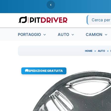
Vai
‹
al
contenuto
Ricerca
per:
PORTAGGIO
AUTO
CAMION
HOME
»
AUTO
»
🚚
SPEDIZIONE GRATUITA