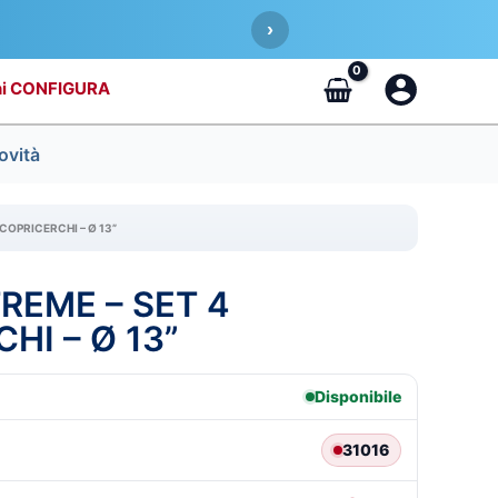
›
CONFIGURA
ovità
 COPRICERCHI – Ø 13”
TREME – SET 4
HI – Ø 13”
Disponibile
31016