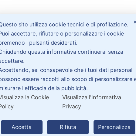
Bisogno di aiuto?
Questo sito utilizza cookie tecnici e di profilazione.
Puoi accettare, rifiutare o personalizzare i cookie
Contattaci
premendo i pulsanti desiderati.
Garanzie
Chiudendo questa informativa continuerai senza
accettare.
Accettando, sei consapevole che i tuoi dati personali
possono essere raccolti allo scopo di personalizzare 
misurare l'efficacia della pubblicità.
Visualizza la Cookie
Visualizza l'Informativa
Policy
Privacy
26 PitDriver | CROCO DEAL S.R.L. VIA DEL SALICE 105, 97100 RAGUSA 
| Partita IVA 01877990885 |
Accetta
Rifiuta
Personalizza