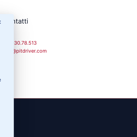
Contatti
✕
329-30.78.513
info@pitdriver.com
e
(RG)