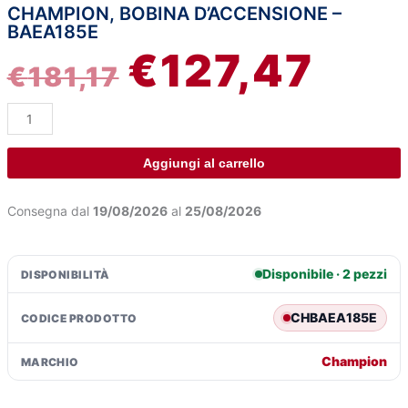
CHAMPION, BOBINA D’ACCENSIONE –
Champion,
IL
IL
BAEA185E
bobina
€
127,47
d'accensione
PREZZO
PREZ
€
181,17
-
BAEA185E
ORIGINALE
ATTU
quantità
ERA:
È:
Aggiungi al carrello
€181,17.
€127,4
Consegna dal
19/08/2026
al
25/08/2026
Disponibile · 2 pezzi
DISPONIBILITÀ
CHBAEA185E
CODICE PRODOTTO
Champion
MARCHIO