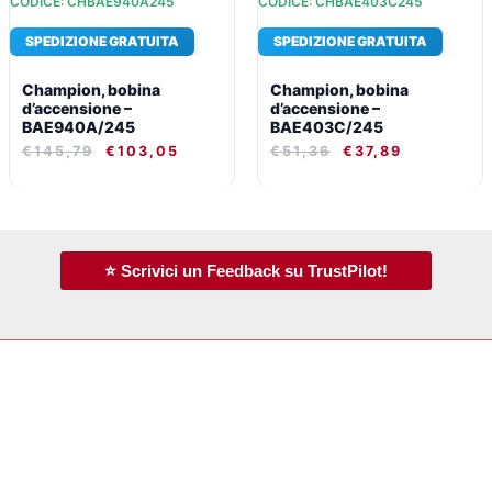
CODICE: CHBAE940A245
CODICE: CHBAE403C245
SPEDIZIONE GRATUITA
SPEDIZIONE GRATUITA
Champion, bobina
Champion, bobina
d’accensione –
d’accensione –
BAE940A/245
BAE403C/245
€
145,79
€
103,05
€
51,36
€
37,89
⭐ Scrivici un Feedback su TrustPilot!