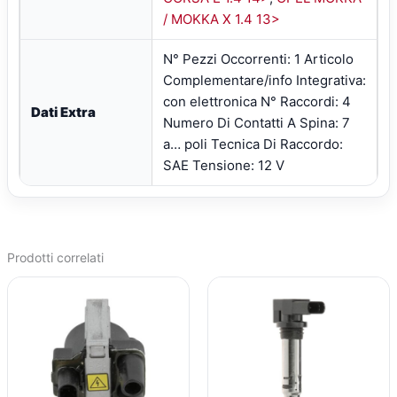
/ MOKKA X 1.4 13>
N° Pezzi Occorrenti: 1 Articolo
Complementare/info Integrativa:
con elettronica N° Raccordi: 4
Dati Extra
Numero Di Contatti A Spina: 7
a… poli Tecnica Di Raccordo:
SAE Tensione: 12 V
Prodotti correlati
IL
IL
IL
IL
PREZZO
PREZZO
PREZZO
PREZZO
ORIGINALE
ATTUALE
ORIGINALE
ATTUALE
ERA:
È:
ERA:
È:
€35,99.
€27,29.
€51,36.
€37,89.