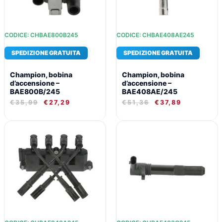
CODICE: CHBAE800B245
CODICE: CHBAE408AE245
SPEDIZIONE GRATUITA
SPEDIZIONE GRATUITA
Champion, bobina
Champion, bobina
d’accensione –
d’accensione –
BAE800B/245
BAE408AE/245
€
35,99
€
27,29
€
51,36
€
37,89
IL
IL
IL
IL
PREZZO
PREZZO
PREZZO
PREZZO
ORIGINALE
ATTUALE
ORIGINALE
ATTUALE
ERA:
È:
ERA:
È:
€145,79.
€103,05.
€51,36.
€37,89.