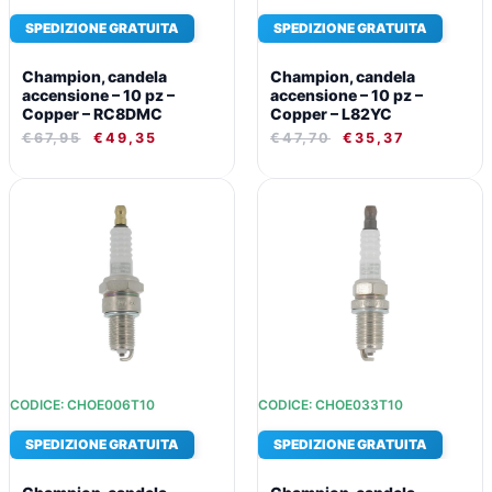
SPEDIZIONE GRATUITA
SPEDIZIONE GRATUITA
Champion, candela
Champion, candela
accensione – 10 pz –
accensione – 10 pz –
Copper – RC8DMC
Copper – L82YC
€
67,95
€
49,35
€
47,70
€
35,37
IL
IL
IL
IL
PREZZO
PREZZO
PREZZO
PREZZO
ORIGINALE
ATTUALE
ORIGINALE
ATTUALE
ERA:
È:
ERA:
È:
€46,73.
€34,70.
€54,05.
€39,75.
CODICE: CHOE006T10
CODICE: CHOE033T10
SPEDIZIONE GRATUITA
SPEDIZIONE GRATUITA