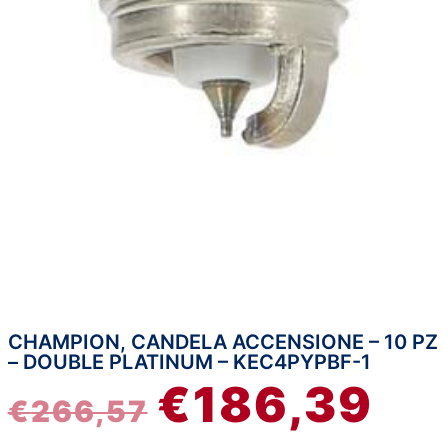
CHAMPION, CANDELA ACCENSIONE – 10 PZ
Champion,
IL
IL
– DOUBLE PLATINUM – KEC4PYPBF-1
candela
€
186,39
accensione
PREZZO
PRE
€
266,57
-
10
ORIGINALE
ATT