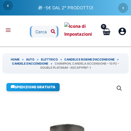
Vai
‹
🎁 -5€ DAL 2° PRODOTTO!
›
al
contenuto
Ricerca
per:
HOME
»
AUTO
»
ELETTRICO
»
CANDELE E BOBINE D'ACCENSIONE
»
CANDELE D'ACCENSIONE
»
CHAMPION, CANDELA ACCENSIONE – 10 PZ –
DOUBLE PLATINUM – KEC4PYPBF-1
🚚
SPEDIZIONE GRATUITA