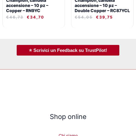
Champion, candela
Champion, candela
accensione – 10 pz –
accensione – 10 pz –
Copper – RN9YC
Double Copper – RC87YCL
€
46,73
€
34,70
€
54,05
€
39,75
⭐ Scrivici un Feedback su TrustPilot!
Shop online
Chi siamo