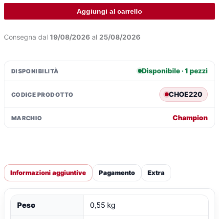
pz
Aggiungi al carrello
-
ERA:
È:
Double
Consegna dal
19/08/2026
al
25/08/2026
Platinum
€266,57.
€186
-
KEC4PYPBF-
Disponibile · 1 pezzi
DISPONIBILITÀ
1
quantità
CHOE220
CODICE PRODOTTO
Champion
MARCHIO
Informazioni aggiuntive
Pagamento
Extra
Peso
0,55 kg