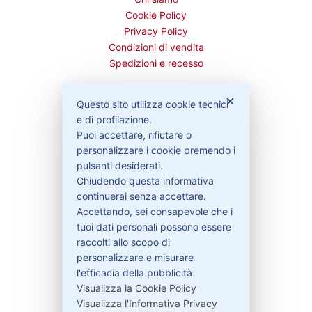
Cookie Policy
Privacy Policy
Condizioni di vendita
Spedizioni e recesso
✕
Questo sito utilizza cookie tecnici
e di profilazione.
Bisogno di aiuto?
Puoi accettare, rifiutare o
personalizzare i cookie premendo i
pulsanti desiderati.
Contattaci
Chiudendo questa informativa
Garanzie
continuerai senza accettare.
Accettando, sei consapevole che i
tuoi dati personali possono essere
raccolti allo scopo di
Contatti
personalizzare e misurare
l'efficacia della pubblicità.
Visualizza la Cookie Policy
329-30.78.513
Visualizza l'Informativa Privacy