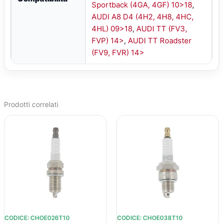
Sportback (4GA, 4GF) 10>18
,
AUDI A8 D4 (4H2, 4H8, 4HC,
4HL) 09>18
,
AUDI TT (FV3,
FVP) 14>
,
AUDI TT Roadster
(FV9, FVR) 14>
Prodotti correlati
IL
IL
IL
IL
PREZZO
PREZZO
PREZZO
PREZZO
ORIGINALE
ATTUALE
ORIGINALE
ATTUALE
ERA:
È:
ERA:
È:
€67,95.
€49,35.
€47,70.
€35,37.
CODICE: CHOE026T10
CODICE: CHOE038T10