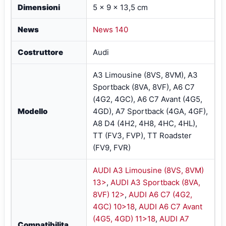
Dimensioni
5 × 9 × 13,5 cm
News
News 140
Costruttore
Audi
A3 Limousine (8VS, 8VM), A3
Sportback (8VA, 8VF), A6 C7
(4G2, 4GC), A6 C7 Avant (4G5,
Modello
4GD), A7 Sportback (4GA, 4GF),
A8 D4 (4H2, 4H8, 4HC, 4HL),
TT (FV3, FVP), TT Roadster
(FV9, FVR)
AUDI A3 Limousine (8VS, 8VM)
13>
,
AUDI A3 Sportback (8VA,
8VF) 12>
,
AUDI A6 C7 (4G2,
4GC) 10>18
,
AUDI A6 C7 Avant
(4G5, 4GD) 11>18
,
AUDI A7
Compatibilita