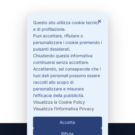
Bisogno di aiuto?
✕
Questo sito utilizza cookie tecnici
e di profilazione.
Contattaci
Puoi accettare, rifiutare o
personalizzare i cookie premendo i
Garanzie
pulsanti desiderati.
Chiudendo questa informativa
continuerai senza accettare.
Accettando, sei consapevole che i
Contatti
tuoi dati personali possono essere
raccolti allo scopo di
personalizzare e misurare
329-30.78.513
l'efficacia della pubblicità.
info@pitdriver.com
Visualizza la Cookie Policy
Visualizza l'Informativa Privacy
Accetta
Rifiuta