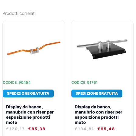
Prodotti correlati
IL
IL
IL
IL
PREZZO
PREZZO
PREZZO
PREZZO
ORIGINALE
ATTUALE
ORIGINALE
ATTUAL
ERA:
È:
ERA:
È:
€120,17.
€85,38.
€134,81.
€95,48.
CODICE: 90454
CODICE: 91761
SPEDIZIONE GRATUITA
SPEDIZIONE GRATUITA
Display da banco,
Display da banco,
manubrio con riser per
manubrio con riser per
esposizione prodotti
esposizione prodotti
moto
moto
€
120,17
€
85,38
€
134,81
€
95,48