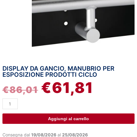
DISPLAY DA GANCIO, MANUBRIO PER
Display
IL
IL
ESPOSIZIONE PRODOTTI CICLO
da
€
61,81
gancio,
PREZZO
PREZZO
€
86,01
manubrio
per
ORIGINALE
ATTUAL
esposizione
prodotti
ERA:
È:
ciclo
Aggiungi al carrello
quantità
€86,01.
€61,81.
Consegna dal
19/08/2026
al
25/08/2026