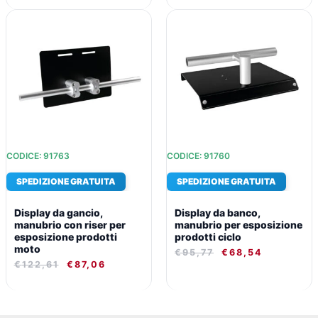
IL
IL
IL
IL
PREZZO
PREZZO
PREZZO
PREZZO
ORIGINALE
ATTUALE
ORIGINALE
ATTUALE
ERA:
È:
ERA:
È:
€122,61.
€87,06.
€95,77.
€68,54.
CODICE: 91763
CODICE: 91760
SPEDIZIONE GRATUITA
SPEDIZIONE GRATUITA
Display da gancio,
Display da banco,
manubrio con riser per
manubrio per esposizione
esposizione prodotti
prodotti ciclo
moto
€
95,77
€
68,54
€
122,61
€
87,06