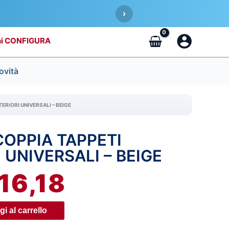
›
CONFIGURA
ovità
TERIORI UNIVERSALI – BEIGE
COPPIA TAPPETI
IL
 UNIVERSALI – BEIGE
REZZO
PREZZO
16,18
RIGINALE
ATTUALE
A:
È:
i al carrello