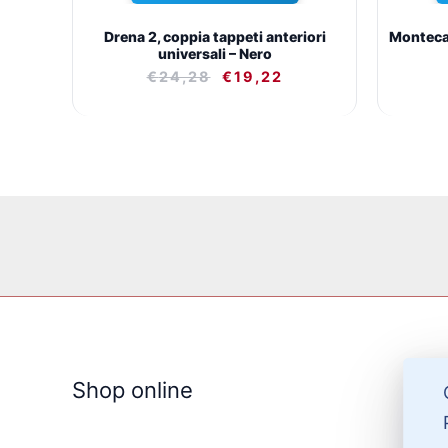
Drena 2, coppia tappeti anteriori
Montecar
universali – Nero
€
24,28
€
19,22
Shop online