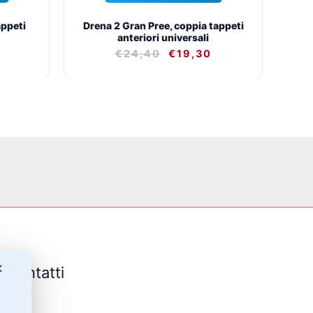
ppeti
Drena 2 Gran Pree, coppia tappeti
anteriori universali
€
24,40
€
19,30
✕
Contatti