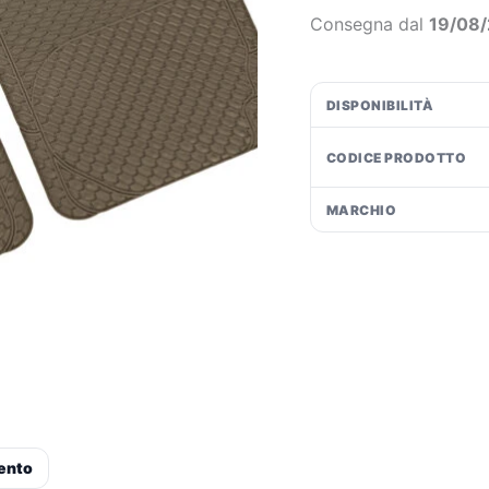
Beige
€1
Consegna dal
19/08
quantità
DISPONIBILITÀ
CODICE PRODOTTO
MARCHIO
ento