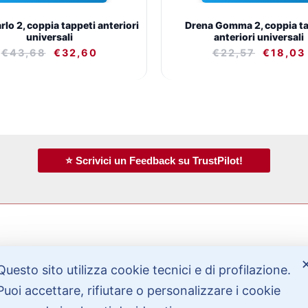
lo 2, coppia tappeti anteriori
Drena Gomma 2, coppia ta
universali
anteriori universali
€
43,68
€
32,60
€
22,57
€
18,03
⭐ Scrivici un Feedback su TrustPilot!
Bisogno di aiuto?
Questo sito utilizza cookie tecnici e di profilazione.
Puoi accettare, rifiutare o personalizzare i cookie