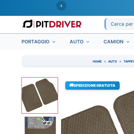
Vai
‹
al
contenuto
Ricerca
per:
PORTAGGIO
AUTO
CAMION
HOME
»
AUTO
»
TAPPET
🚚
SPEDIZIONE GRATUITA