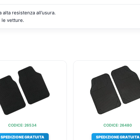
 alta resistenza all’usura.
 le vetture.
IL
IL
IL
PREZZO
PREZZO
PREZZ
ORIGINALE
ATTUALE
ORIGIN
ERA:
È:
ERA:
€43,68.
€32,60.
€22,57
CODICE: 26534
CODICE: 26480
SPEDIZIONE GRATUITA
SPEDIZIONE GRATUITA