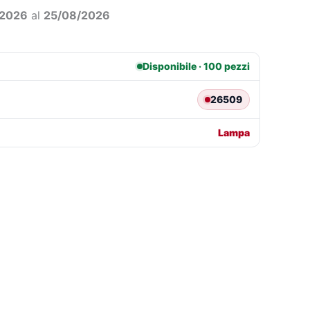
9,89.
€16,18.
/2026
al
25/08/2026
Disponibile · 100 pezzi
26509
Lampa