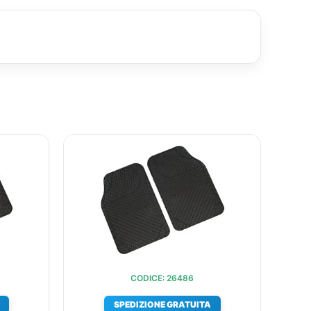
IL
IL
IL
O
PREZZO
PREZZO
PREZZO
ALE
ATTUALE
ORIGINALE
ATTUALE
È:
ERA:
È:
.
€18,03.
€24,40.
€19,30.
CODICE: 26486
SPEDIZIONE GRATUITA