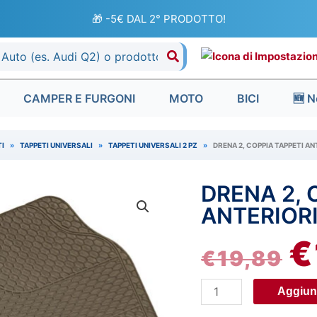
🎁 -5€ DAL 2° PRODOTTO!
CAMPER E FURGONI
MOTO
BICI
🆕 N
I
»
TAPPETI UNIVERSALI
»
TAPPETI UNIVERSALI 2 PZ
»
DRENA 2, COPPIA TAPPETI AN
DRENA 2, 
Drena
IL
2,
ANTERIORI
P
coppia
€
tappeti
€
19,89
O
anteriori
universali
ER
Aggiung
-