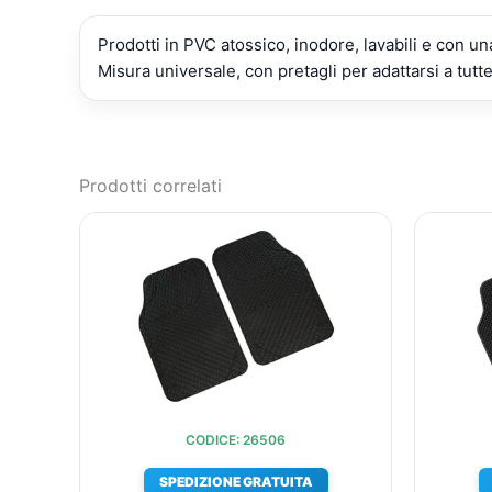
Prodotti in PVC atossico, inodore, lavabili e con una
Misura universale, con pretagli per adattarsi a tutte
Prodotti correlati
IL
IL
PREZZO
PREZZO
ORIGINALE
ATTUALE
ERA:
È:
€24,28.
€19,22.
CODICE: 26506
SPEDIZIONE GRATUITA