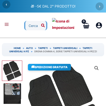
Vai
‹
🎁 -5€ DAL 2° PRODOTTO!
›
al
contenuto
Ricerca
per:
HOME
»
AUTO
»
TAPPETI
»
TAPPETI UNIVERSALI
»
TAPPETI
UNIVERSALI 4 PZ
»
DRENA GOMMA 4, SERIE TAPPETI UNIVERSALI 4 PEZZI
🚚
SPEDIZIONE GRATUITA