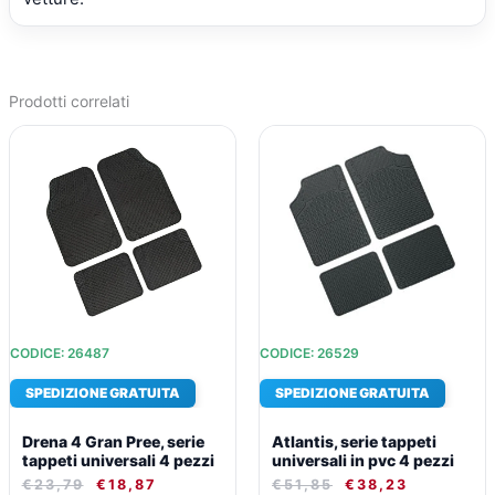
Prodotti correlati
IL
IL
IL
IL
PREZZO
PREZZO
PREZZO
PREZZO
ORIGINALE
ATTUALE
ORIGINALE
ATTUALE
ERA:
È:
ERA:
È:
€23,79.
€18,87.
€51,85.
€38,23.
CODICE: 26487
CODICE: 26529
SPEDIZIONE GRATUITA
SPEDIZIONE GRATUITA
Drena 4 Gran Pree, serie
Atlantis, serie tappeti
tappeti universali 4 pezzi
universali in pvc 4 pezzi
€
23,79
€
18,87
€
51,85
€
38,23