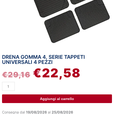
DRENA GOMMA 4, SERIE TAPPETI
Drena
IL
IL
UNIVERSALI 4 PEZZI
Gomma
€
22,58
4,
PREZZO
PREZZ
€
29,16
serie
tappeti
ORIGINALE
ATTUA
universali
4
ERA:
È:
pezzi
Aggiungi al carrello
quantità
€29,16.
€22,58.
Consegna dal
19/08/2026
al
25/08/2026