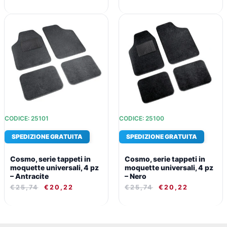
IL
IL
IL
IL
PREZZO
PREZZO
PREZZO
PREZZO
ORIGINALE
ATTUALE
ORIGINALE
ATTUALE
ERA:
È:
ERA:
È:
€25,74.
€20,22.
€25,74.
€20,22.
CODICE: 25101
CODICE: 25100
SPEDIZIONE GRATUITA
SPEDIZIONE GRATUITA
Cosmo, serie tappeti in
Cosmo, serie tappeti in
moquette universali, 4 pz
moquette universali, 4 pz
– Antracite
– Nero
€
25,74
€
20,22
€
25,74
€
20,22