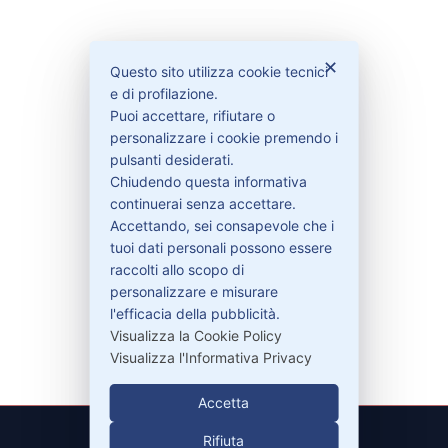
Bisogno di aiuto?
✕
Questo sito utilizza cookie tecnici
e di profilazione.
Contattaci
Puoi accettare, rifiutare o
personalizzare i cookie premendo i
Garanzie
pulsanti desiderati.
Chiudendo questa informativa
continuerai senza accettare.
Accettando, sei consapevole che i
Contatti
tuoi dati personali possono essere
raccolti allo scopo di
personalizzare e misurare
329-30.78.513
l'efficacia della pubblicità.
info@pitdriver.com
Visualizza la Cookie Policy
Visualizza l'Informativa Privacy
Accetta
Rifiuta