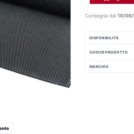
in
bobina
Consegna dal
19/08
-
cm
120x800
DISPONIBILITÀ
quantità
CODICE PRODOTTO
MARCHIO
ento