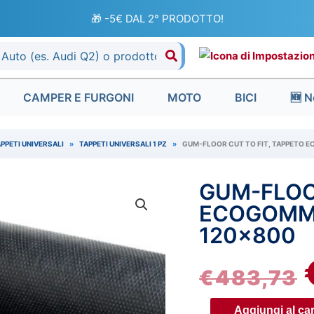
🎁 -5€ DAL 2° PRODOTTO!
CAMPER E FURGONI
MOTO
BICI
🆕 N
PPETI UNIVERSALI
»
TAPPETI UNIVERSALI 1 PZ
»
GUM-FLOOR CUT TO FIT, TAPPETO E
GUM-FLOOR
Gum-
I
Floor
ECOGOMMA
cut
120×800
to
fit,
€
483,73
tappeto
ecogomma
Aggiungi al car