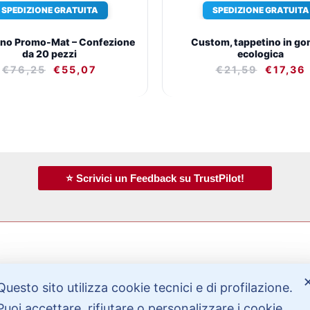
SPEDIZIONE GRATUITA
SPEDIZIONE GRATUITA
ino Promo-Mat – Confezione
Custom, tappetino in g
da 20 pezzi
ecologica
€
76,25
€
55,07
€
21,59
€
17,36
⭐ Scrivici un Feedback su TrustPilot!
Bisogno di aiuto?
Questo sito utilizza cookie tecnici e di profilazione.
Puoi accettare, rifiutare o personalizzare i cookie