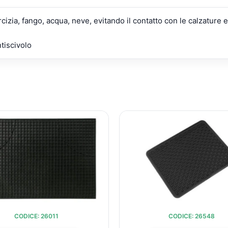
rcizia, fango, acqua, neve, evitando il contatto con le calzatu
tiscivolo
IL
IL
IL
PREZZO
PREZZO
PREZZ
ORIGINALE
ATTUALE
ORIGIN
ERA:
È:
ERA:
€76,25.
€55,07.
€21,59
CODICE: 26011
CODICE: 26548