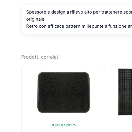
Spessore e design a rilievo alto per trattenere spo
originale.
Retro con efficace pattern millepunte a funzione an
Prodotti correlati
IL
IL
PREZZO
PREZZO
ORIGINALE
ATTUALE
ERA:
È:
€15,86.
€13,41.
CODICE: 26175