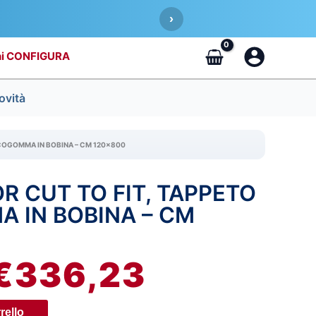
›
CONFIGURA
ovità
COGOMMA IN BOBINA – CM 120×800
 CUT TO FIT, TAPPETO
L
IL
 IN BOBINA – CM
PREZZO
PREZZO
ORIGINALE
ATTUALE
€
336,23
ERA:
È:
rello