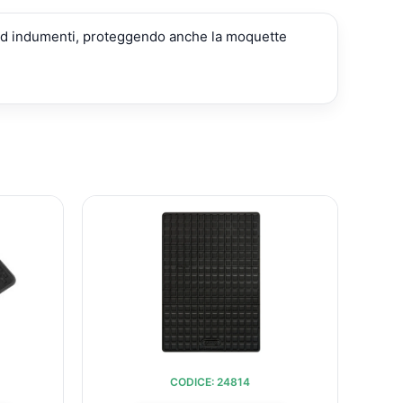
re ed indumenti, proteggendo anche la moquette
IL
IL
IL
O
PREZZO
PREZZO
PREZZO
ALE
ATTUALE
ORIGINALE
ATTUALE
È:
ERA:
È:
.
€17,36.
€19,64.
€16,01.
CODICE: 24814