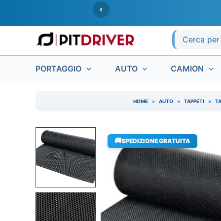
Vai
‹
al
contenuto
Ricerca
per:
PORTAGGIO
AUTO
CAMION
HOME
»
AUTO
»
TAPPETI
»
TA
🚚
SPEDIZIONE GRATUITA