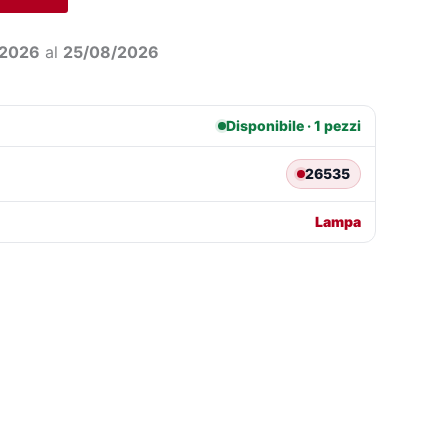
€483,73.
€336,23.
/2026
al
25/08/2026
Disponibile · 1 pezzi
26535
Lampa