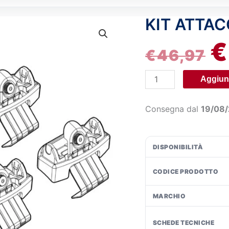
KIT ATTAC
Kit
IL
attacchi
€
P
-
€
46,97
C275
O
quantità
Aggiung
E
Consegna dal
19/08
€4
DISPONIBILITÀ
CODICE PRODOTTO
MARCHIO
SCHEDE TECNICHE