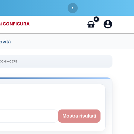
›
CONFIGURA
ovità
CCHI – C275
Mostra risultati