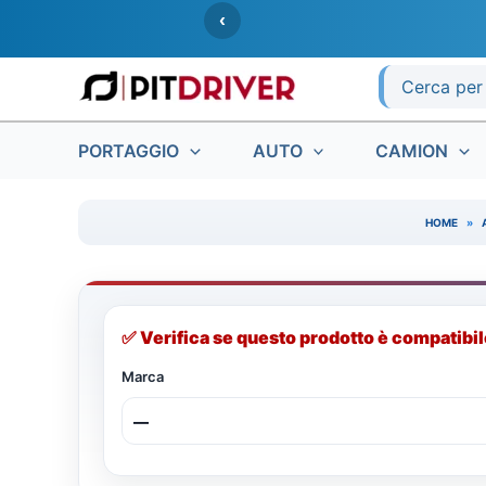
Vai
‹
al
contenuto
Ricerca
per:
PORTAGGIO
AUTO
CAMION
HOME
»
✅ Verifica se questo prodotto è compatibil
Marca