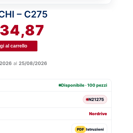
CHI – C275
IL
34,87
REZZO
PREZZO
RIGINALE
ATTUALE
i al carrello
RA:
È:
/2026
al
25/08/2026
6,97.
€34,87.
Disponibile · 100 pezzi
N21275
Nordrive
PDF
Istruzioni