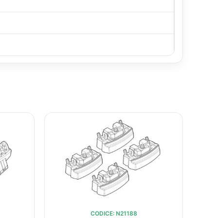
IL
IL
IL
O
PREZZO
PREZZO
PREZZO
ALE
ATTUALE
ORIGINALE
ATTUALE
È:
ERA:
È:
.
€38,23.
€56,73.
€41,60.
CODICE: N21188