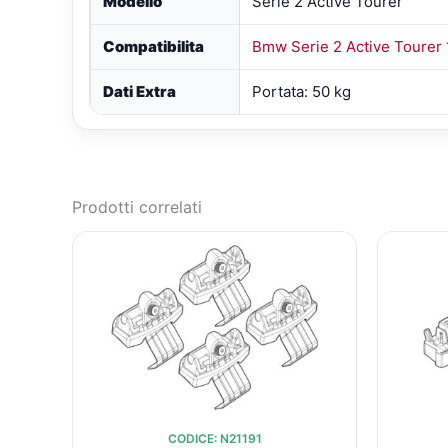
Modello
Serie 2 Active Tourer
Compatibilita
Bmw Serie 2 Active Tourer 
Dati Extra
Portata: 50 kg
Prodotti correlati
IL
IL
PREZZO
PREZZO
ORIGINALE
ATTUALE
ERA:
È:
€51,85.
€38,23.
CODICE: N21191