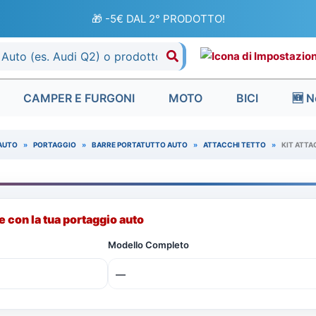
🎁 -5€ DAL 2° PRODOTTO!
CAMPER E FURGONI
MOTO
BICI
🆕 N
AUTO
»
PORTAGGIO
»
BARRE PORTATUTTO AUTO
»
ATTACCHI TETTO
»
KIT ATTA
e con la tua portaggio auto
Modello Completo