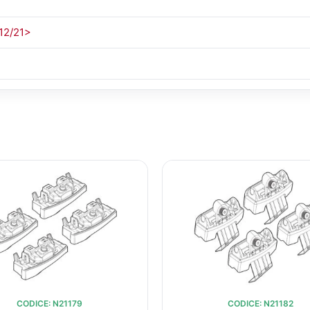
12/21>
IL
IL
IL
PREZZO
PREZZO
PREZZ
ORIGINALE
ATTUALE
ORIGIN
ERA:
È:
ERA:
€51,85.
€38,23.
€51,85
CODICE: N21179
CODICE: N21182