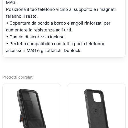
MAG.
Posiziona il tuo telefono vicino al supporto e i magneti
faranno il resto.
• Copertura da bordo a bordo e angoli rinforzati per
aumentare la resistenza agli urti.
• Gancio di sicurezza incluso.
• Perfetta compatibilità con tutti i porta telefono/
accessori MAG e gli attacchi Duolock.
Prodotti correlati
IL
IL
IL
IL
PREZZO
PREZZO
PREZZO
PREZZO
ORIGINALE
ATTUALE
ORIGINALE
ATTUALE
ERA:
È:
ERA:
È:
€31,11.
€23,92.
€32,09.
€24,60.