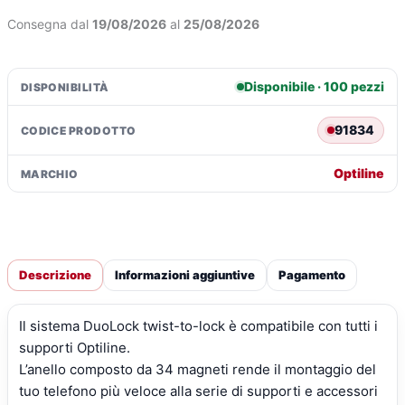
integrato
Consegna dal
19/08/2026
al
25/08/2026
-
iPhone
16
Disponibile · 100 pezzi
DISPONIBILITÀ
Pro
Max
91834
CODICE PRODOTTO
quantità
Optiline
MARCHIO
Descrizione
Informazioni aggiuntive
Pagamento
Il sistema DuoLock twist-to-lock è compatibile con tutti i
supporti Optiline.
L’anello composto da 34 magneti rende il montaggio del
tuo telefono più veloce alla serie di supporti e accessori