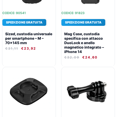
CODICE: 90541
CODICE: 91823
SPEDIZIONE GRATUITA
SPEDIZIONE GRATUITA
Sized, custodia universale
Mag Case, custodia
per smartphone – M –
specifica con attacco
70×145 mm
DuoLock e anello
magnetico integrato –
€
31,11
€
23,92
iPhone 14
€
32,09
€
24,60
IL
IL
IL
IL
PREZZO
PREZZO
PREZZO
PREZZO
ORIGINALE
ATTUALE
ORIGINALE
ATTUALE
ERA:
È:
ERA:
È:
€18,79.
€15,42.
€21,35.
€17,19.