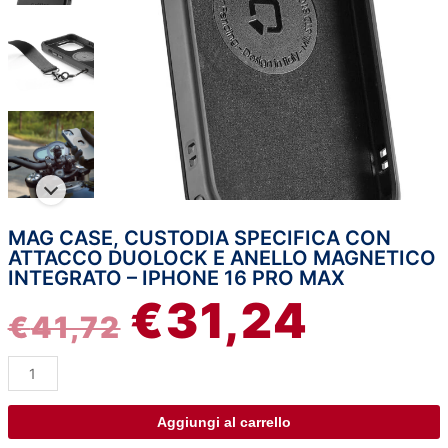
MAG CASE, CUSTODIA SPECIFICA CON
Mag
IL
IL
ATTACCO DUOLOCK E ANELLO MAGNETICO
Case,
INTEGRATO – IPHONE 16 PRO MAX
custodia
PREZZO
PREZZO
€
31,24
specifica
€
41,72
con
ORIGINALE
ATTUAL
attacco
DuoLock
ERA:
È:
e
anello
Aggiungi al carrello
€41,72.
€31,24.
magnetico