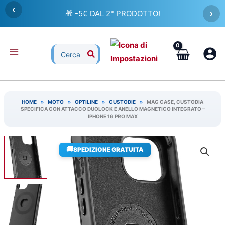
Vai
‹
🎁 -5€ DAL 2° PRODOTTO!
›
al
contenuto
Ricerca
per:
HOME
»
MOTO
»
OPTILINE
»
CUSTODIE
»
MAG CASE, CUSTODIA
SPECIFICA CON ATTACCO DUOLOCK E ANELLO MAGNETICO INTEGRATO –
IPHONE 16 PRO MAX
🚚
SPEDIZIONE GRATUITA