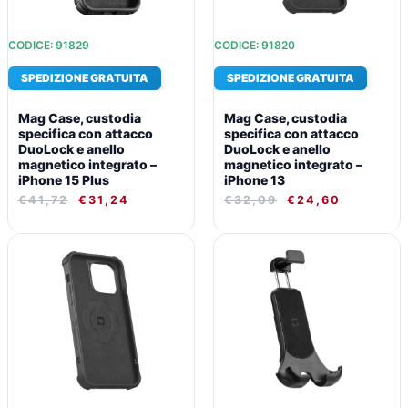
CODICE: 91829
CODICE: 91820
SPEDIZIONE GRATUITA
SPEDIZIONE GRATUITA
Mag Case, custodia
Mag Case, custodia
specifica con attacco
specifica con attacco
DuoLock e anello
DuoLock e anello
magnetico integrato –
magnetico integrato –
iPhone 15 Plus
iPhone 13
€
41,72
€
31,24
€
32,09
€
24,60
IL
IL
IL
IL
PREZZO
PREZZO
PREZZO
PREZZO
ORIGINALE
ATTUALE
ORIGINALE
ATTUALE
ERA:
È:
ERA:
È:
€32,09.
€24,60.
€29,89.
€23,08.