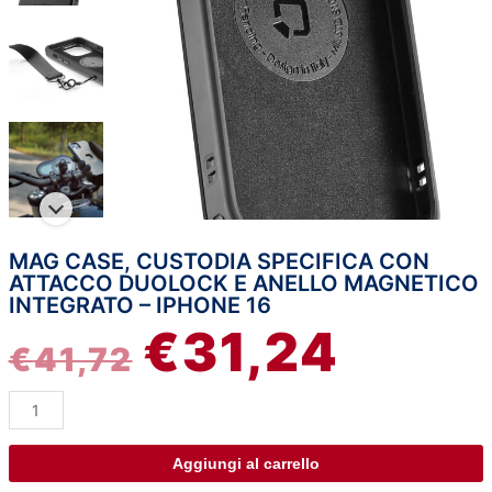
MAG CASE, CUSTODIA SPECIFICA CON
Mag
IL
IL
ATTACCO DUOLOCK E ANELLO MAGNETICO
Case,
INTEGRATO – IPHONE 16
custodia
PREZZO
PREZZO
€
31,24
specifica
€
41,72
con
ORIGINALE
ATTUAL
attacco
DuoLock
ERA:
È:
e
anello
Aggiungi al carrello
€41,72.
€31,24.
magnetico