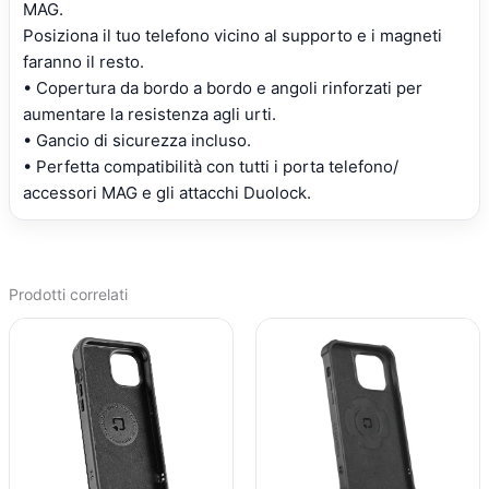
MAG.
Posiziona il tuo telefono vicino al supporto e i magneti
faranno il resto.
• Copertura da bordo a bordo e angoli rinforzati per
aumentare la resistenza agli urti.
• Gancio di sicurezza incluso.
• Perfetta compatibilità con tutti i porta telefono/
accessori MAG e gli attacchi Duolock.
Prodotti correlati
IL
IL
IL
IL
PREZZO
PREZZO
PREZZO
PREZZO
ORIGINALE
ATTUALE
ORIGINALE
ATTUALE
ERA:
È:
ERA:
È:
€41,72.
€31,24.
€32,09.
€24,60.