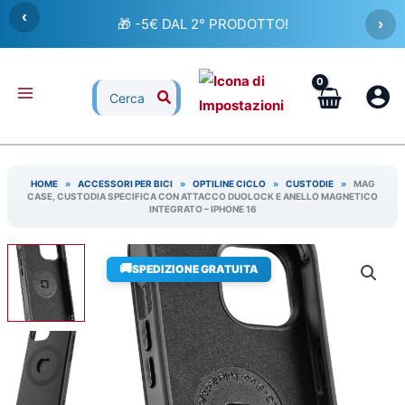
Vai
‹
🎁 -5€ DAL 2° PRODOTTO!
›
al
contenuto
Ricerca
per:
HOME
»
ACCESSORI PER BICI
»
OPTILINE CICLO
»
CUSTODIE
»
MAG
CASE, CUSTODIA SPECIFICA CON ATTACCO DUOLOCK E ANELLO MAGNETICO
INTEGRATO – IPHONE 16
🚚
SPEDIZIONE GRATUITA