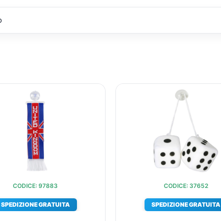
o
IL
IL
IL
PREZZO
PREZZO
PREZZ
ORIGINALE
ATTUALE
ORIGIN
ERA:
È:
ERA:
€11,35.
€10,28.
€15,62
CODICE: 97883
CODICE: 37652
SPEDIZIONE GRATUITA
SPEDIZIONE GRATUITA