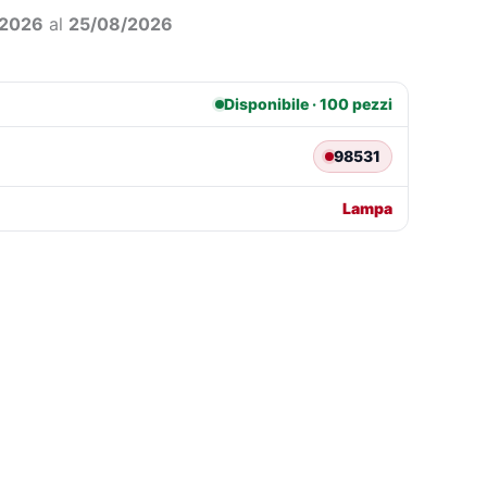
1,35.
€10,28.
/2026
al
25/08/2026
Disponibile · 100 pezzi
98531
Lampa