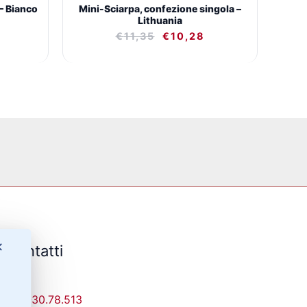
– Bianco
Mini-Sciarpa, confezione singola –
Lithuania
€
11,35
€
10,28
✕
Contatti
329-30.78.513