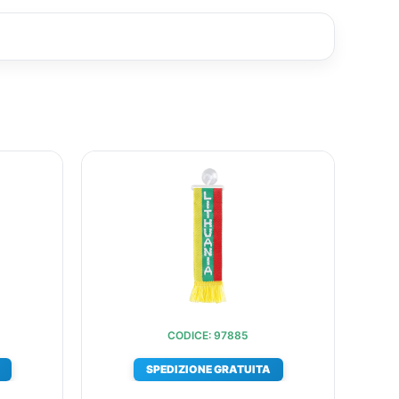
IL
IL
IL
O
PREZZO
PREZZO
PREZZO
ALE
ATTUALE
ORIGINALE
ATTUALE
È:
ERA:
È:
.
€13,24.
€11,35.
€10,28.
CODICE: 97885
SPEDIZIONE GRATUITA