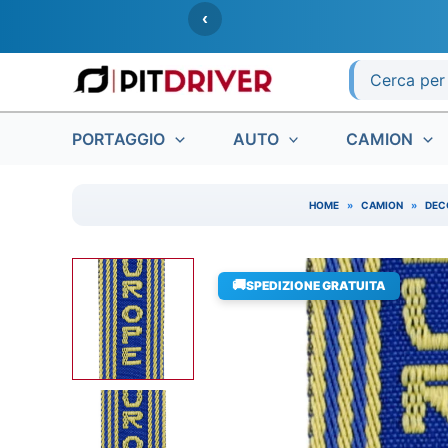
Vai
‹
al
contenuto
Ricerca
per:
PORTAGGIO
AUTO
CAMION
HOME
»
CAMION
»
DEC
🚚
SPEDIZIONE GRATUITA