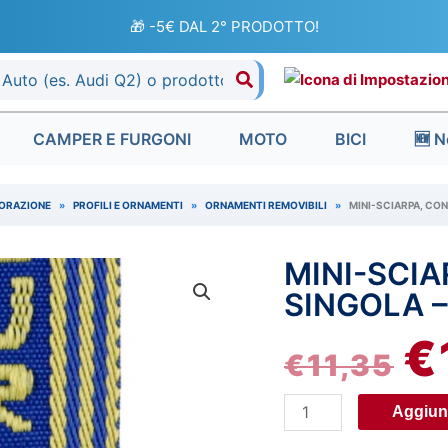
🎁 -5€ DAL 2° PRODOTTO!
CAMPER E FURGONI
MOTO
BICI
🆕 N
ORAZIONE
»
PROFILI E ORNAMENTI
»
ORNAMENTI REMOVIBILI
»
MINI-SCIARPA, CON
MINI-SCIA
Mini-
IL
Sciarpa,
SINGOLA 
PR
confezione
€
singola
€
11,35
OR
-
Europe
ER
Aggiung
quantità