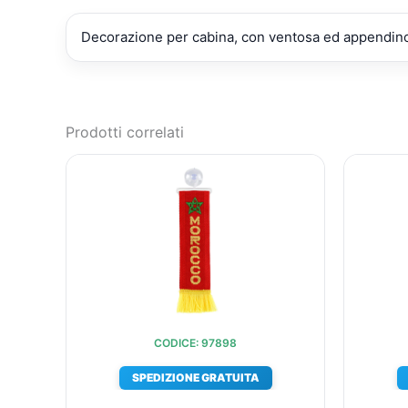
Decorazione per cabina, con ventosa ed appendin
Prodotti correlati
IL
IL
PREZZO
PREZZO
ORIGINALE
ATTUALE
ERA:
È:
€11,35.
€10,28.
CODICE: 97898
SPEDIZIONE GRATUITA