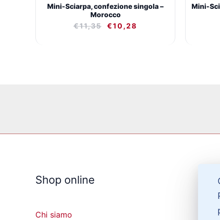
Mini-Sciarpa, confezione singola –
Mini-Sci
Morocco
€
11,35
€
10,28
Shop online
Chi siamo