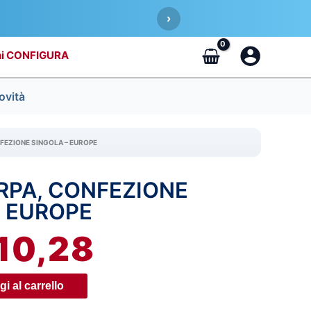
›
CONFIGURA
ovità
FEZIONE SINGOLA – EUROPE
RPA, CONFEZIONE
IL
– EUROPE
EZZO
PREZZO
10,28
IGINALE
ATTUALE
A:
È:
i al carrello