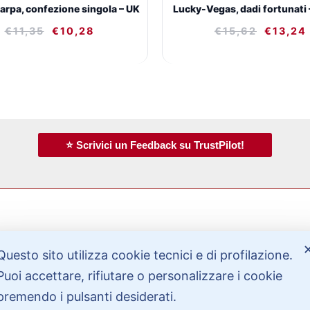
arpa, confezione singola – UK
Lucky-Vegas, dadi fortunati 
€
11,35
€
10,28
€
15,62
€
13,24
⭐ Scrivici un Feedback su TrustPilot!
Bisogno di aiuto?
Questo sito utilizza cookie tecnici e di profilazione.
Puoi accettare, rifiutare o personalizzare i cookie
premendo i pulsanti desiderati.
Contattaci