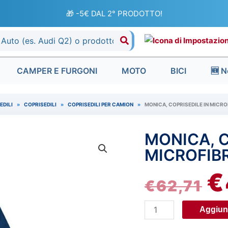
🎁 -5€ DAL 2° PRODOTTO!
CAMPER E FURGONI
MOTO
BICI
🆕 N
EDILI
»
COPRISEDILI
»
COPRISEDILI PER CAMION
»
MONICA, COPRISEDILE IN MICRO
MONICA, C
Monica,
IL
coprisedile
MICROFIBR
P
in
€
microfibra
€
62,71
OR
per
camion
ER
Aggiung
-