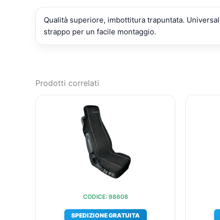
Qualità superiore, imbottitura trapuntata. Universa
strappo per un facile montaggio.
Prodotti correlati
IL
IL
PREZZO
PREZZO
ORIGINALE
ATTUALE
ERA:
È:
€51,61.
€38,06.
CODICE: 98608
SPEDIZIONE GRATUITA