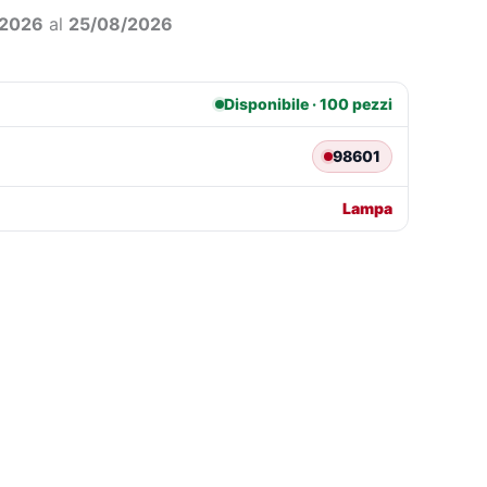
2,71.
€45,73.
/2026
al
25/08/2026
Disponibile · 100 pezzi
98601
Lampa