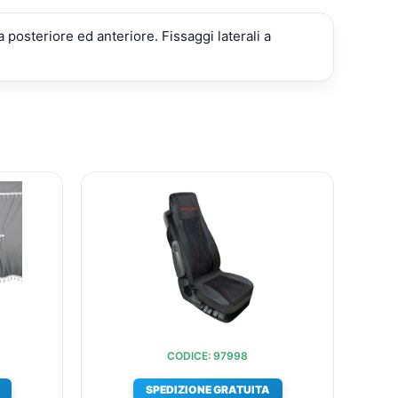
 posteriore ed anteriore. Fissaggi laterali a
IL
IL
IL
O
PREZZO
PREZZO
PREZZO
ALE
ATTUALE
ORIGINALE
ATTUALE
È:
ERA:
È:
3.
€193,13.
€68,20.
€49,52.
CODICE: 97998
SPEDIZIONE GRATUITA