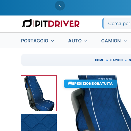
Vai
‹
al
contenuto
Ricerca
per:
PORTAGGIO
AUTO
CAMION
HOME
»
CAMION
»
S
🚚
SPEDIZIONE GRATUITA