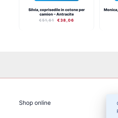
Silvia, coprisedile in cotone per
Monica, 
camion – Antracite
€
51,61
€
38,06
Shop online