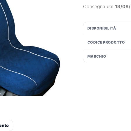
Blu
€6
Consegna dal
19/08
quantità
DISPONIBILITÀ
CODICE PRODOTTO
MARCHIO
ento