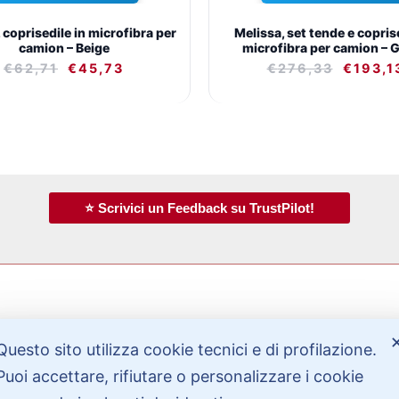
coprisedile in microfibra per
Melissa, set tende e coprise
camion – Beige
microfibra per camion – G
€
62,71
€
45,73
€
276,33
€
193,1
⭐ Scrivici un Feedback su TrustPilot!
Bisogno di aiuto?
Questo sito utilizza cookie tecnici e di profilazione.
Puoi accettare, rifiutare o personalizzare i cookie