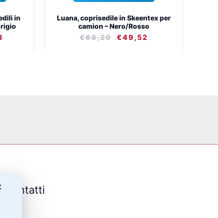
dili in
Luana, coprisedile in Skeentex per
rigio
camion – Nero/Rosso
3
€
68,20
€
49,52
✕
Contatti