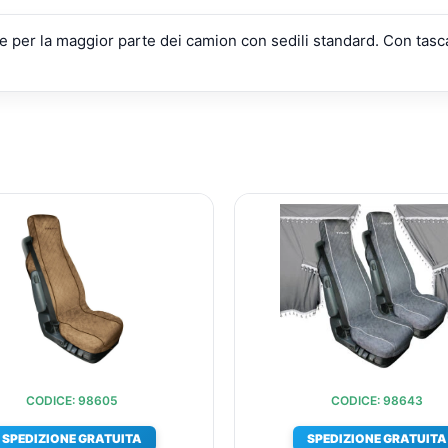
le per la maggior parte dei camion con sedili standard. Con tasca
IL
IL
IL
PREZZO
PREZZO
PREZZ
ORIGINALE
ATTUALE
ORIGIN
ERA:
È:
ERA:
€62,71.
€45,73.
€276,3
CODICE: 98605
CODICE: 98643
SPEDIZIONE GRATUITA
SPEDIZIONE GRATUITA