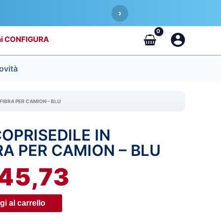
›
CONFIGURA
ovità
FIBRA PER CAMION – BLU
OPRISEDILE IN
IL
A PER CAMION – BLU
REZZO
PREZZO
45,73
IGINALE
ATTUALE
A:
È:
i al carrello