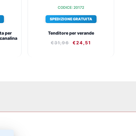
CODICE: 20172
SPEDIZIONE GRATUITA
ta per
Tenditore per verande
 canalina
€
31,96
€
24,51