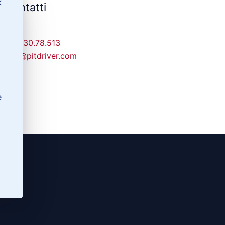
✕
Contatti
329-30.78.513
info@pitdriver.com
e
(RG)