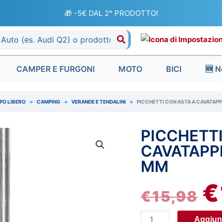
🎁 -5€ DAL 2° PRODOTTO!
CAMPER E FURGONI
MOTO
BICI
🆕 N
PO LIBERO
»
CAMPING
»
VERANDE E TENDALINI
»
PICCHETTI CON ASTA A CAVATAPPI,
PICCHETTI
Picchetti
IL
con
CAVATAPPI,
P
asta
MM
a
O
€
cavatappi,
€
15,98
set
ER
4
Aggiung