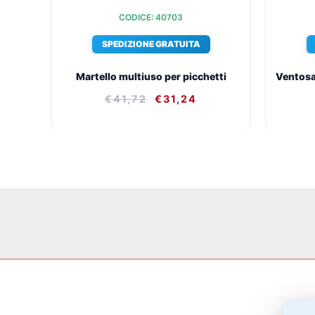
CODICE: 40703
SPEDIZIONE GRATUITA
Martello multiuso per picchetti
Ventosa
€
41,72
€
31,24