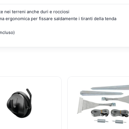
e nei terreni anche duri e rocciosi
orma ergonomica per fissare saldamente i tiranti della tenda
ncluso)
IL
IL
IL
PREZZO
PREZZO
PREZZ
ORIGINALE
ATTUALE
ORIGIN
ERA:
È:
ERA:
€27,45.
€21,40.
€46,24