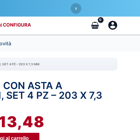
›
CONFIGURA
ovità
 SET 4 PZ – 203 X 7,3 MM
 CON ASTA A
IL
 SET 4 PZ – 203 X 7,3
REZZO
PREZZO
RIGINALE
ATTUALE
13,48
A:
È:
i al carrello