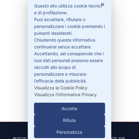
✕
Questo sito utilizza cookie tecnici
Bisogno di aiuto?
e di profilazione.
Puoi accettare, rifiutare o
personalizzare i cookie premendo i
Contattaci
pulsanti desiderati.
Garanzie
Chiudendo questa informativa
continuerai senza accettare.
Accettando, sei consapevole che i
tuoi dati personali possono essere
raccolti allo scopo di
Contatti
personalizzare e misurare
l'efficacia della pubblicità.
Visualizza la Cookie Policy
329-30.78.513
Visualizza l'Informativa Privacy
info@pitdriver.com
Accetta
Rifiuta
Personalizza
©2026 PitDriver | CROCO DEAL S.R.L. VIA DEL SALICE 105,