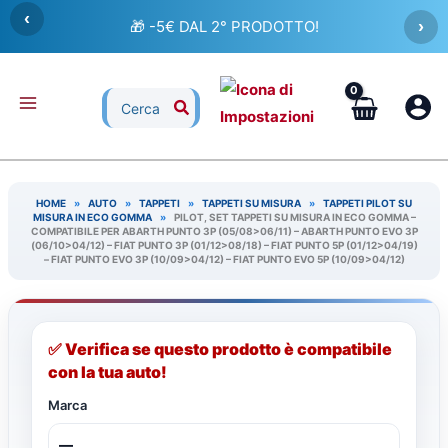
Vai
‹
🎁 -5€ DAL 2° PRODOTTO!
›
al
contenuto
Ricerca
per:
HOME
»
AUTO
»
TAPPETI
»
TAPPETI SU MISURA
»
TAPPETI PILOT SU
MISURA IN ECO GOMMA
»
PILOT, SET TAPPETI SU MISURA IN ECO GOMMA –
COMPATIBILE PER ABARTH PUNTO 3P (05/08>06/11) – ABARTH PUNTO EVO 3P
(06/10>04/12) – FIAT PUNTO 3P (01/12>08/18) – FIAT PUNTO 5P (01/12>04/19)
– FIAT PUNTO EVO 3P (10/09>04/12) – FIAT PUNTO EVO 5P (10/09>04/12)
✅ Verifica se questo prodotto è compatibile
con la tua auto!
Marca