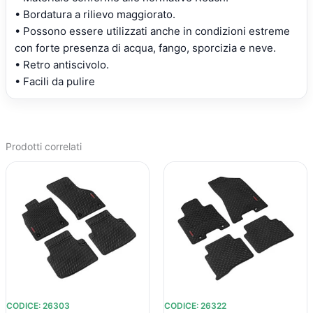
Fiat
• Bordatura a rilievo maggiorato.
Punto
• Possono essere utilizzati anche in condizioni estreme
Evo
con forte presenza di acqua, fango, sporcizia e neve.
3p
• Retro antiscivolo.
(10/09>04/12)
• Facili da pulire
-
Fiat
Punto
Evo
Prodotti correlati
5p
IL
IL
IL
IL
(10/09>04/12)
PREZZO
PREZZO
PREZZO
PREZZO
quantità
ORIGINALE
ATTUALE
ORIGINALE
ATTUALE
ERA:
È:
ERA:
È:
€51,85.
€38,23.
€51,85.
€38,23.
CODICE: 26303
CODICE: 26322