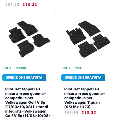
€
51,85
€
38,23
IL
IL
IL
IL
PREZZO
PREZZO
PREZZO
PREZZO
ORIGINALE
ATTUALE
ORIGINALE
ATTUALE
ERA:
È:
ERA:
È:
€51,85.
€38,23.
€51,85.
€38,23.
CODICE: 26308
CODICE: 26316
SPEDIZIONE GRATUITA
SPEDIZIONE GRATUITA
Pilot, set tappeti su
Pilot, set tappeti su
misura in eco gomma –
misura in eco gomma –
compatibile per
compatibile per
Volkswagen Golf V 3p
Volkswagen Tiguan
(11/03>10/08) fix tondi
(05/16>11/23)
integrati – Volkswagen
€
51,85
€
38,23
Golf V 5p (11/03>10/08)