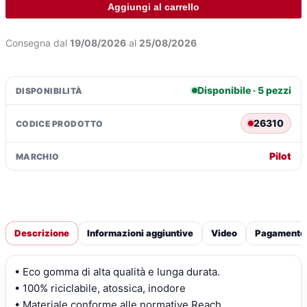
Punto
Aggiungi al carrello
3p
(05/08>06/11)
Consegna dal
19/08/2026
al
25/08/2026
-
Abarth
Punto
Disponibile · 5 pezzi
DISPONIBILITÀ
Evo
3p
26310
CODICE PRODOTTO
(06/10>04/12)
-
Pilot
MARCHIO
Fiat
Punto
3p
(01/12>08/18)
-
Descrizione
Informazioni aggiuntive
Video
Pagamento
Fiat
Punto
5p
• Eco gomma di alta qualità e lunga durata.
(01/12>04/19)
• 100% riciclabile, atossica, inodore
-
• Materiale conforme alle normative Reach.