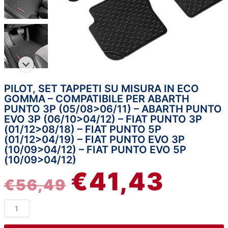
PILOT, SET TAPPETI SU MISURA IN ECO
Pilot,
IL
IL
GOMMA – COMPATIBILE PER ABARTH
set
PUNTO 3P (05/08>06/11) – ABARTH PUNTO
tappeti
PREZZO
PREZZ
EVO 3P (06/10>04/12) – FIAT PUNTO 3P
su
(01/12>08/18) – FIAT PUNTO 5P
misura
ORIGINALE
ATTUA
(01/12>04/19) – FIAT PUNTO EVO 3P
in
(10/09>04/12) – FIAT PUNTO EVO 5P
(10/09>04/12)
eco
ERA:
È:
gomma
€
41,43
€
56,49
-
€56,49.
€41,43
compatibile
per
Abarth