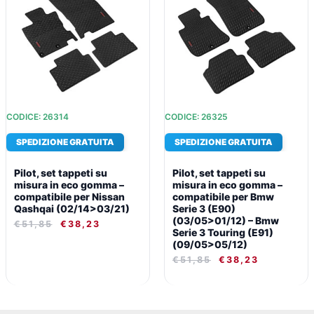
ERA:
È:
ERA:
È:
€51,85.
€38,23.
€51,85.
€38,23.
CODICE: 26314
CODICE: 26325
SPEDIZIONE GRATUITA
SPEDIZIONE GRATUITA
Pilot, set tappeti su
Pilot, set tappeti su
misura in eco gomma –
misura in eco gomma –
compatibile per Nissan
compatibile per Bmw
Qashqai (02/14>03/21)
Serie 3 (E90)
(03/05>01/12) – Bmw
€
51,85
€
38,23
Serie 3 Touring (E91)
(09/05>05/12)
€
51,85
€
38,23