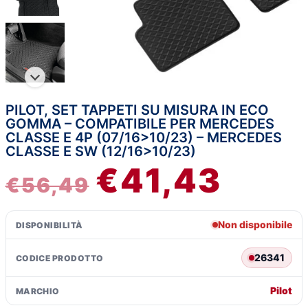
PILOT, SET TAPPETI SU MISURA IN ECO
IL
IL
GOMMA – COMPATIBILE PER MERCEDES
CLASSE E 4P (07/16>10/23) – MERCEDES
PREZZO
PREZZ
CLASSE E SW (12/16>10/23)
€
41,43
ORIGINALE
ATTUA
€
56,49
ERA:
È:
Non disponibile
DISPONIBILITÀ
€56,49.
€41,43
26341
CODICE PRODOTTO
Pilot
MARCHIO