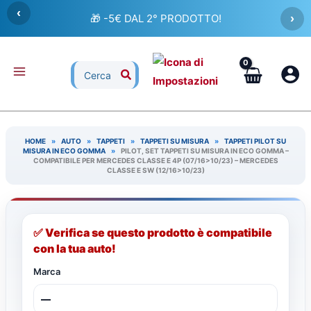
Vai
‹
🎁 -5€ DAL 2° PRODOTTO!
›
al
contenuto
Ricerca
per:
HOME
»
AUTO
»
TAPPETI
»
TAPPETI SU MISURA
»
TAPPETI PILOT SU
MISURA IN ECO GOMMA
»
PILOT, SET TAPPETI SU MISURA IN ECO GOMMA –
COMPATIBILE PER MERCEDES CLASSE E 4P (07/16>10/23) – MERCEDES
CLASSE E SW (12/16>10/23)
✅ Verifica se questo prodotto è compatibile
con la tua auto!
Marca