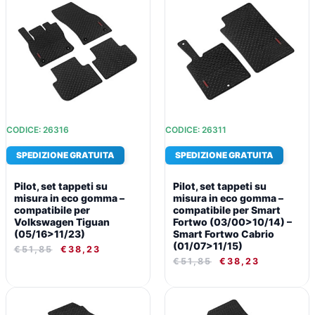
PREZZO
PREZZO
PREZZO
PREZZO
ORIGINALE
ATTUALE
ORIGINALE
ATTUALE
ERA:
È:
ERA:
È:
€51,85.
€38,23.
€51,85.
€38,23.
CODICE: 26316
CODICE: 26311
SPEDIZIONE GRATUITA
SPEDIZIONE GRATUITA
Pilot, set tappeti su
Pilot, set tappeti su
misura in eco gomma –
misura in eco gomma –
compatibile per
compatibile per Smart
Volkswagen Tiguan
Fortwo (03/00>10/14) –
(05/16>11/23)
Smart Fortwo Cabrio
(01/07>11/15)
€
51,85
€
38,23
€
51,85
€
38,23
IL
IL
IL
IL
PREZZO
PREZZO
PREZZO
PREZZO
ORIGINALE
ATTUALE
ORIGINALE
ATTUALE