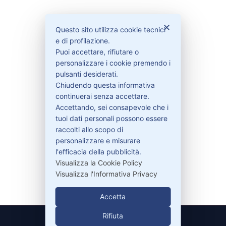
Bisogno di aiuto?
✕
Questo sito utilizza cookie tecnici
e di profilazione.
Puoi accettare, rifiutare o
Contattaci
personalizzare i cookie premendo i
Garanzie
pulsanti desiderati.
Chiudendo questa informativa
continuerai senza accettare.
Accettando, sei consapevole che i
Contatti
tuoi dati personali possono essere
raccolti allo scopo di
personalizzare e misurare
329-30.78.513
l'efficacia della pubblicità.
info@pitdriver.com
Visualizza la Cookie Policy
Visualizza l'Informativa Privacy
Accetta
Rifiuta