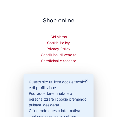
Shop online
Chi siamo
Cookie Policy
Privacy Policy
Condizioni di vendita
Spedizioni e recesso
✕
Questo sito utilizza cookie tecnici
Bisogno di aiuto?
e di profilazione.
Puoi accettare, rifiutare o
personalizzare i cookie premendo i
Contattaci
pulsanti desiderati.
Garanzie
Chiudendo questa informativa
continuerai senza accettare.