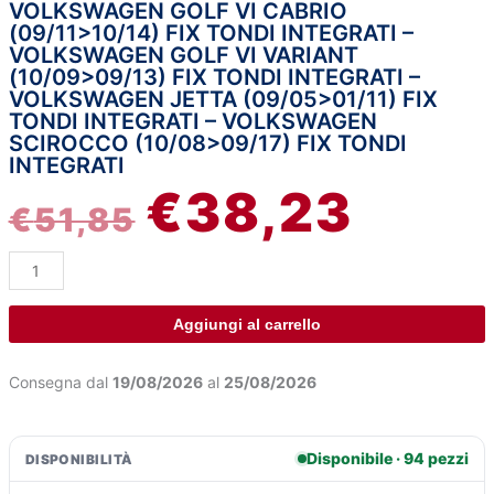
€51,85.
€38,23
VOLKSWAGEN GOLF VI CABRIO
compatibile
(09/11>10/14) FIX TONDI INTEGRATI –
per
VOLKSWAGEN GOLF VI VARIANT
Volkswagen
(10/09>09/13) FIX TONDI INTEGRATI –
Golf
VOLKSWAGEN JETTA (09/05>01/11) FIX
TONDI INTEGRATI – VOLKSWAGEN
V
SCIROCCO (10/08>09/17) FIX TONDI
3p
INTEGRATI
(11/03>10/08)
€
38,23
fix
€
51,85
tondi
integrati
-
Volkswagen
Golf
Aggiungi al carrello
V
5p
Consegna dal
19/08/2026
al
25/08/2026
(11/03>10/08)
fix
tondi
Disponibile · 94 pezzi
DISPONIBILITÀ
integrati