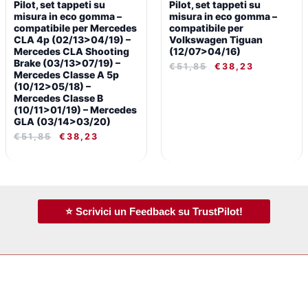
Pilot, set tappeti su
Pilot, set tappeti su
quantità
misura in eco gomma –
misura in eco gomma –
compatibile per Mercedes
compatibile per
CLA 4p (02/13>04/19) –
Volkswagen Tiguan
Mercedes CLA Shooting
(12/07>04/16)
Brake (03/13>07/19) –
€
51,85
€
38,23
Mercedes Classe A 5p
(10/12>05/18) –
Mercedes Classe B
(10/11>01/19) – Mercedes
GLA (03/14>03/20)
€
51,85
€
38,23
⭐ Scrivici un Feedback su TrustPilot!