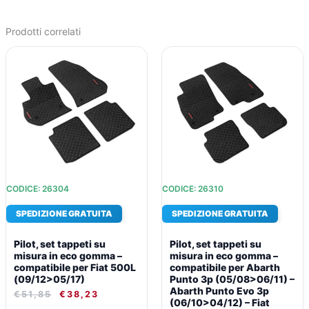
Golf
VI
Prodotti correlati
5p
IL
IL
IL
IL
(11/08>10/12)
PREZZO
PREZZO
PREZZO
PREZZO
ORIGINALE
ATTUALE
ORIGINALE
ATTUALE
fix
ERA:
È:
ERA:
È:
tondi
€51,85.
€38,23.
€56,49.
€41,43.
integrati
-
Volkswagen
Golf
VI
Cabrio
CODICE: 26304
CODICE: 26310
(09/11>10/14)
SPEDIZIONE GRATUITA
SPEDIZIONE GRATUITA
fix
tondi
Pilot, set tappeti su
Pilot, set tappeti su
integrati
misura in eco gomma –
misura in eco gomma –
-
compatibile per Fiat 500L
compatibile per Abarth
(09/12>05/17)
Punto 3p (05/08>06/11) –
Volkswagen
Abarth Punto Evo 3p
€
51,85
€
38,23
Golf
(06/10>04/12) – Fiat