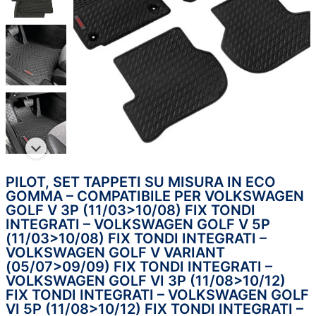
PILOT, SET TAPPETI SU MISURA IN ECO
Pilot,
IL
IL
GOMMA – COMPATIBILE PER VOLKSWAGEN
set
GOLF V 3P (11/03>10/08) FIX TONDI
tappeti
PREZZO
PREZZ
INTEGRATI – VOLKSWAGEN GOLF V 5P
su
(11/03>10/08) FIX TONDI INTEGRATI –
misura
ORIGINALE
ATTUA
VOLKSWAGEN GOLF V VARIANT
in
(05/07>09/09) FIX TONDI INTEGRATI –
VOLKSWAGEN GOLF VI 3P (11/08>10/12)
eco
ERA:
È:
FIX TONDI INTEGRATI – VOLKSWAGEN GOLF
gomma
VI 5P (11/08>10/12) FIX TONDI INTEGRATI –
-