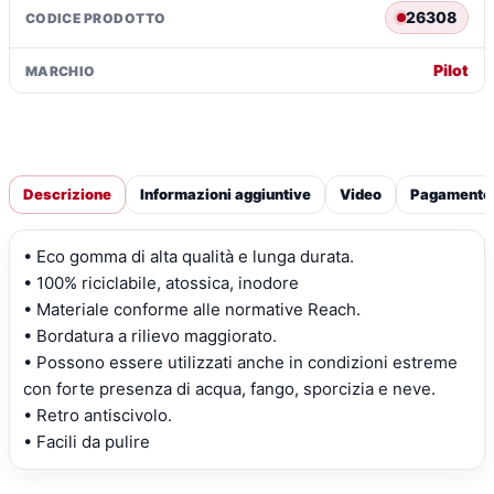
-
26308
CODICE PRODOTTO
Volkswagen
Golf
Pilot
MARCHIO
V
Variant
(05/07>09/09)
fix
tondi
Descrizione
Informazioni aggiuntive
Video
Pagamento
integrati
-
• Eco gomma di alta qualità e lunga durata.
Volkswagen
• 100% riciclabile, atossica, inodore
Golf
• Materiale conforme alle normative Reach.
VI
• Bordatura a rilievo maggiorato.
3p
• Possono essere utilizzati anche in condizioni estreme
(11/08>10/12)
fix
con forte presenza di acqua, fango, sporcizia e neve.
tondi
• Retro antiscivolo.
integrati
• Facili da pulire
-
Volkswagen