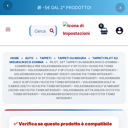
Vai
‹
🎁 -5€ DAL 2° PRODOTTO!
›
al
contenuto
Ricerca
per:
HOME
»
AUTO
»
TAPPETI
»
TAPPETI SU MISURA
»
TAPPETI PILOT SU
MISURA IN ECO GOMMA
»
PILOT, SET TAPPETI SU MISURA IN ECO GOMMA –
COMPATIBILE PER VOLKSWAGEN GOLF V 3P (11/03>10/08) FIX TONDI
INTEGRATI – VOLKSWAGEN GOLF V 5P (11/03>10/08) FIX TONDI INTEGRATI –
VOLKSWAGEN GOLF V VARIANT (05/07>09/09) FIX TONDI INTEGRATI –
VOLKSWAGEN GOLF VI 3P (11/08>10/12) FIX TONDI INTEGRATI – VOLKSWAGEN
GOLF VI 5P (11/08>10/12) FIX TONDI INTEGRATI – VOLKSWAGEN GOLF VI
CABRIO (09/11>10/14) FIX TONDI INTEGRATI – VOLKSWAGEN GOLF VI VARIANT
(10/09>09/13) FIX TONDI INTEGRATI – VOLKSWAGEN JETTA (09/05>01/11) FIX
TONDI INTEGRATI – VOLKSWAGEN SCIROCCO (10/08>09/17) FIX TONDI
INTEGRATI
✅ Verifica se questo prodotto è compatibile