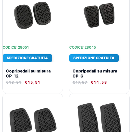
ERA:
È:
ERA:
È:
€18,91.
€15,51.
€17,57.
€14,58.
CODICE: 28051
CODICE: 28045
SPEDIZIONE GRATUITA
SPEDIZIONE GRATUITA
Copripedali su misura –
Copripedali su misura –
CP-12
CP-6
€
18,91
€
15,51
€
17,57
€
14,58
IL
IL
IL
IL
PREZZO
PREZZO
PREZZO
PREZZO
ORIGINALE
ATTUALE
ORIGINALE
ATTUALE
ERA:
È:
ERA:
È:
€18,91.
€15,51.
€18,91.
€15,51.