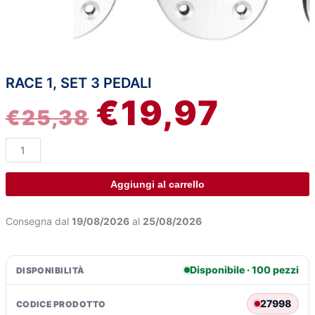
RACE 1, SET 3 PEDALI
Race
IL
IL
€
19,97
1,
€
25,38
set
PREZZO
PREZZO
3
pedali
ORIGINALE
ATTUAL
quantità
ERA:
È:
Aggiungi al carrello
€25,38.
€19,97.
Consegna dal
19/08/2026
al
25/08/2026
Disponibile · 100 pezzi
DISPONIBILITÀ
27998
CODICE PRODOTTO