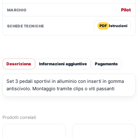
Pilot
MARCHIO
PDF
Istruzioni
SCHEDE TECNICHE
Descrizione
Informazioni aggiuntive
Pagamento
Set 3 pedali sportivi in alluminio con inserti in gomma
antiscivolo. Montaggio tramite clips o viti passanti
Prodotti correlati
IL
IL
IL
IL
PREZZO
PREZZO
PREZZO
PREZZO
ORIGINALE
ATTUALE
ORIGINALE
ATTUALE