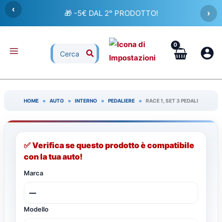
Vai
‹
🎁 -5€ DAL 2° PRODOTTO!
›
al
contenuto
Ricerca
per:
HOME
»
AUTO
»
INTERNO
»
PEDALIERE
»
RACE 1, SET 3 PEDALI
✅ Verifica se questo prodotto è compatibile
con la tua auto!
Marca
Modello