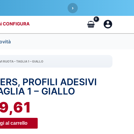
›
CONFIGURA
ovità
I RUOTA – TAGLIA 1 – GIALLO
ERS, PROFILI ADESIVI
IL
AGLIA 1 – GIALLO
REZZO
PREZZO
9,61
RIGINALE
ATTUALE
A:
È:
i al carrello