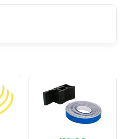
L
IL
IL
O
PREZZO
PREZZO
PREZZO
NALE
ATTUALE
ORIGINALE
ATTUALE
:
ERA:
È:
.
9,61.
€21,96.
€17,60.