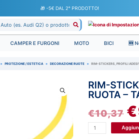
🎁 -5€ DAL 2° PRODOTTO!
CAMPER E FURGONI
MOTO
BICI
🆕 N
»
PROTEZIONE / ESTETICA
»
DECORAZIONE RUOTE
»
RIM-STICKERS, PROFILI ADESIV
RIM-STICK
Rim-
IL
Stickers,
RUOTA – T
P
profili
€
adesivi
€
10,37
O
ruota
-
ER
Aggiung
Taglia