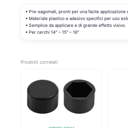
• Pre-sagomati, pronti per una facile applicazione
• Materiale plastico e adesivo specifici per uso est
• Semplice da applicare e di grande effetto visivo.
• Per cerchi 14″ – 15″ – 16″
Prodotti correlati
IL
IL
PREZZO
PREZZO
ORIGINALE
ATTUALE
ERA:
È:
€18,91.
€15,51.