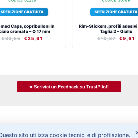
CODICE: 02238
CODICE: 30789
SPEDIZIONE GRATUITA
SPEDIZIONE GRATUITA
med Caps, copribulloni in
Rim-Stickers, profili adesivi
ciaio cromato – Ø 17 mm
Taglia 2 – Giallo
€
33,55
€
25,61
€
10,37
€
9,61
⭐ Scrivici un Feedback su TrustPilot!
Bisogno di aiuto?
Questo sito utilizza cookie tecnici e di profilazione.