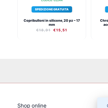
CODICE: 02244
SPEDIZIONE GRATUITA
Copribulloni in silicone, 20 pz – 17
Chro
mm
ac
€
18,91
€
15,51
Shop online