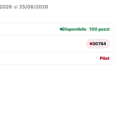
0,37.
€9,61.
/2026
al
25/08/2026
Disponibile · 100 pezzi
30784
Pilot