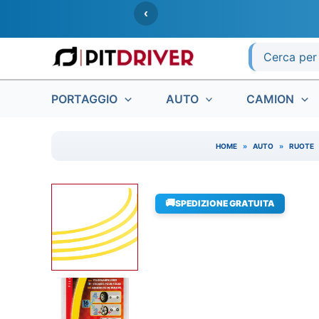
Vai
‹
al
contenuto
Ricerca
per:
PORTAGGIO
AUTO
CAMION
HOME
»
AUTO
»
RUOTE
🚚
SPEDIZIONE GRATUITA