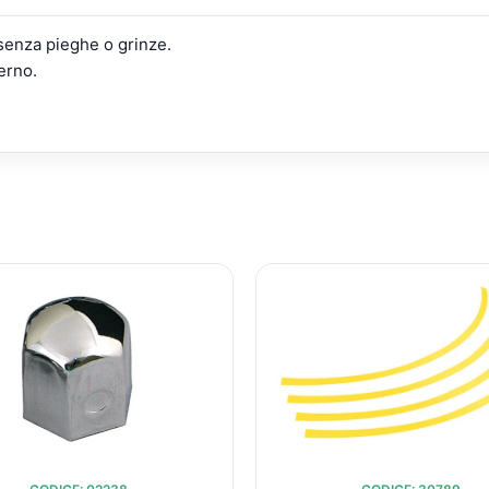
 senza pieghe o grinze.
erno.
IL
IL
IL
I
PREZZO
PREZZO
PREZZ
ORIGINALE
ATTUALE
ORIGI
ERA:
È:
ERA:
È
€33,55.
€25,61.
€10,37
€