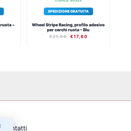
CODICE: 90523
SPEDIZIONE GRATUITA
 ruota –
Wheel Stripe Racing, profilo adesivo
per cerchi ruota – Blu
€
21,96
€
17,60
✕
Contatti