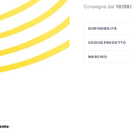
1
€1
Consegna dal
19/08
-
Giallo
quantità
DISPONIBILITÀ
CODICE PRODOTTO
MARCHIO
ento