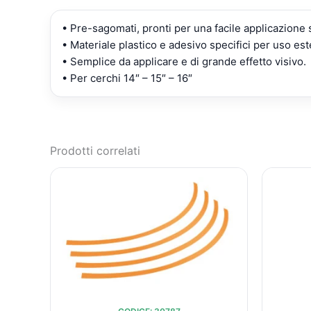
• Pre-sagomati, pronti per una facile applicazione
• Materiale plastico e adesivo specifici per uso est
• Semplice da applicare e di grande effetto visivo.
• Per cerchi 14″ – 15″ – 16″
Prodotti correlati
IL
IL
PREZZO
PREZZO
ORIGINALE
ATTUALE
ERA:
È:
€10,37.
€9,61.