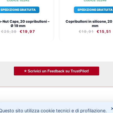
CODICE: 02242
CODICE: 02246
SPEDIZIONE GRATUITA
SPEDIZIONE GRATUITA
Nut Caps, 20 copribulloni –
Copribulloni in silicone, 20 
Ø 19 mm
mm
€
25,38
€
19,97
€
18,91
€
15,51
⭐ Scrivici un Feedback su TrustPilot!
Bisogno di aiuto?
Questo sito utilizza cookie tecnici e di profilazione.