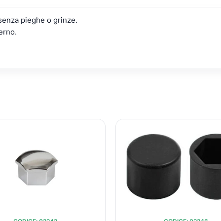
 senza pieghe o grinze.
erno.
IL
IL
IL
I
PREZZO
PREZZO
PREZZ
ORIGINALE
ATTUALE
ORIGIN
ERA:
È:
ERA:
€25,38.
€19,97.
€18,91