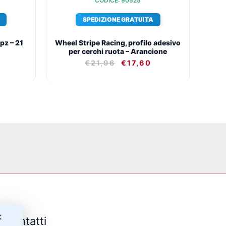
CODICE: 90525
SPEDIZIONE GRATUITA
pz – 21
Wheel Stripe Racing, profilo adesivo
per cerchi ruota – Arancione
€
21,96
€
17,60
✕
Contatti