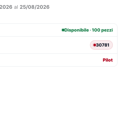
0,37.
€9,61.
/2026
al
25/08/2026
Disponibile · 100 pezzi
30781
Pilot