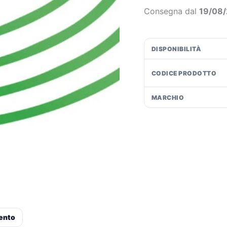
1
€1
Consegna dal
19/08
-
Verde
quantità
DISPONIBILITÀ
CODICE PRODOTTO
MARCHIO
ento