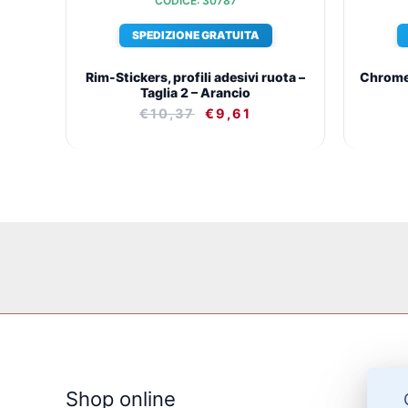
CODICE: 30787
SPEDIZIONE GRATUITA
Rim-Stickers, profili adesivi ruota –
Chrome-
Taglia 2 – Arancio
€
10,37
€
9,61
Shop online