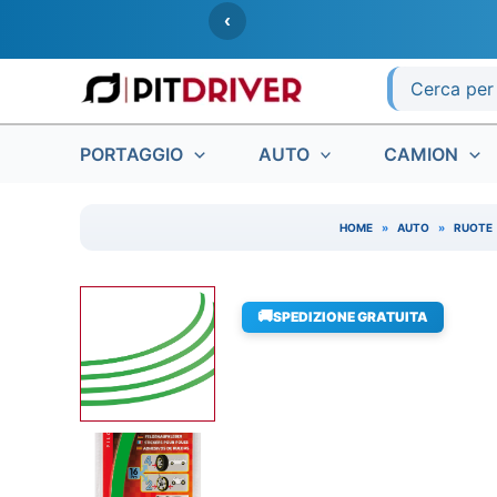
Vai
‹
al
contenuto
Ricerca
per:
PORTAGGIO
AUTO
CAMION
HOME
»
AUTO
»
RUOTE
🚚
SPEDIZIONE GRATUITA