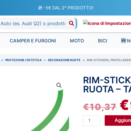
🎁 -5€ DAL 2° PRODOTTO!
CAMPER E FURGONI
MOTO
BICI
🆕 N
»
PROTEZIONE / ESTETICA
»
DECORAZIONE RUOTE
»
RIM-STICKERS, PROFILI ADESI
RIM-STICK
Rim-
IL
Stickers,
RUOTA – T
P
profili
€
adesivi
€
10,37
O
ruota
-
ER
Aggiung
Taglia