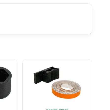
L
IL
IL
O
PREZZO
PREZZO
PREZZO
ALE
ATTUALE
ORIGINALE
ATTUALE
È:
ERA:
È:
.
€15,51.
€21,96.
€17,60.