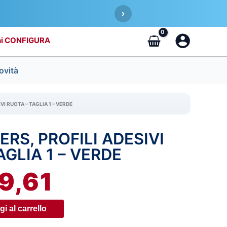
›
CONFIGURA
ovità
VI RUOTA – TAGLIA 1 – VERDE
ERS, PROFILI ADESIVI
IL
AGLIA 1 – VERDE
REZZO
PREZZO
9,61
RIGINALE
ATTUALE
A:
È:
i al carrello