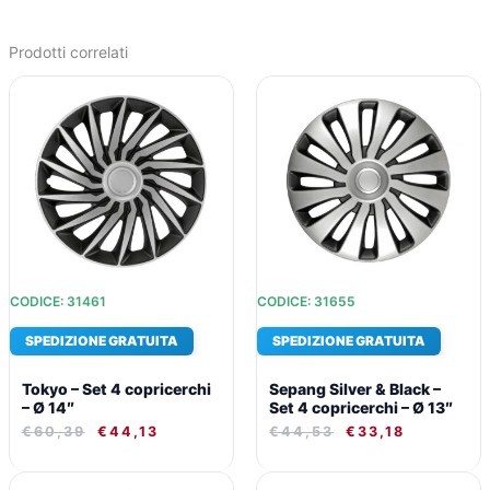
Prodotti correlati
IL
IL
IL
IL
PREZZO
PREZZO
PREZZO
PREZZO
ORIGINALE
ATTUALE
ORIGINALE
ATTUALE
ERA:
È:
ERA:
È:
€60,39.
€44,13.
€44,53.
€33,18.
CODICE: 31461
CODICE: 31655
SPEDIZIONE GRATUITA
SPEDIZIONE GRATUITA
Tokyo – Set 4 copricerchi
Sepang Silver & Black –
– Ø 14″
Set 4 copricerchi – Ø 13″
€
60,39
€
44,13
€
44,53
€
33,18
IL
IL
IL
IL