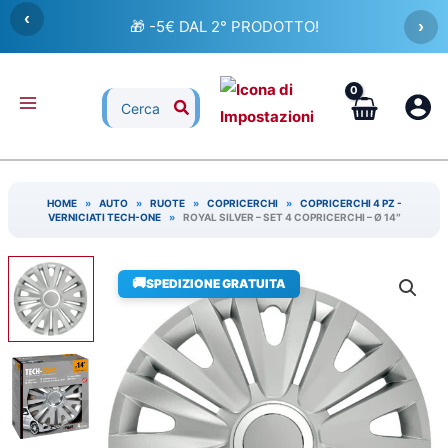
Vai
‹
🎁 -5€ DAL 2° PRODOTTO!
›
al
contenuto
Ricerca
per:
HOME
»
AUTO
»
RUOTE
»
COPRICERCHI
»
COPRICERCHI 4 PZ -
VERNICIATI TECH-ONE
»
ROYAL SILVER – SET 4 COPRICERCHI – Ø 14″
🚚
SPEDIZIONE GRATUITA