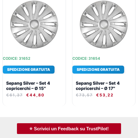
PREZZO
PREZZO
PREZZO
PREZZO
ORIGINALE
ATTUALE
ORIGINALE
ATTUALE
ERA:
È:
ERA:
È:
€61,37.
€44,80.
€73,57.
€53,22.
CODICE: 31652
CODICE: 31654
SPEDIZIONE GRATUITA
SPEDIZIONE GRATUITA
Sepang Silver – Set 4
Sepang Silver – Set 4
copricerchi – Ø 15″
copricerchi – Ø 17″
€
61,37
€
44,80
€
73,57
€
53,22
⭐ Scrivici un Feedback su TrustPilot!