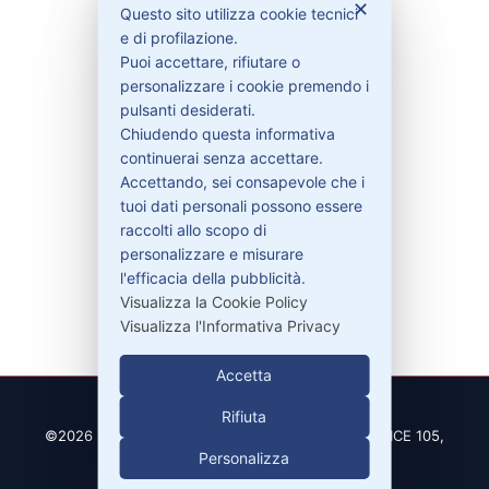
✕
Questo sito utilizza cookie tecnici
e di profilazione.
Contattaci
Puoi accettare, rifiutare o
Garanzie
personalizzare i cookie premendo i
pulsanti desiderati.
Chiudendo questa informativa
continuerai senza accettare.
Accettando, sei consapevole che i
Contatti
tuoi dati personali possono essere
raccolti allo scopo di
personalizzare e misurare
329-30.78.513
l'efficacia della pubblicità.
info@pitdriver.com
Visualizza la Cookie Policy
Visualizza l'Informativa Privacy
Accetta
Rifiuta
©2026 PitDriver | CROCO DEAL S.R.L. VIA DEL SALICE 105,
Personalizza
97100 RAGUSA (RG)
| Partita IVA 01877990885 |