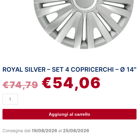
ROYAL SILVER – SET 4 COPRICERCHI – Ø 14″
Royal
IL
IL
€
54,06
Silver
€
74,79
-
PREZZO
PREZZ
Set
4
ORIGINALE
ATTUA
copricerchi
-
ERA:
È:
Aggiungi al carrello
Ø
14"
€74,79.
€54,06
Consegna dal
19/08/2026
al
25/08/2026
quantità