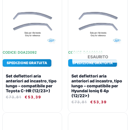
ORIGINALE
ATTUALE
ORIGINALE
ATTUALE
ERA:
È:
ERA:
È:
€73,81.
€53,39.
€73,81.
€53,39.
CODICE: DGA23092
CODICE: DGA09046
ESAURITO
SPEDIZIONE GRATUITA
SPEDIZIONE GRATUITA
Set deflettori aria
Set deflettori aria
anteriori ad incastro, tipo
anteriori ad incastro, tipo
lungo – compatibile per
lungo – compatibile per
Toyota C-HR (12/23>)
Hyundai Ioniq 6 4p
(12/22>)
€
73,81
€
53,39
€
73,81
€
53,39
IL
IL
IL
IL
PREZZO
PREZZO
PREZZO
PREZZO
ORIGINALE
ATTUALE
ORIGINALE
ATTUALE
ERA:
È:
ERA:
È: