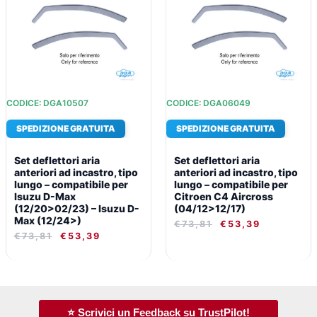
€73,81.
€53,39.
€73,81.
€53,39.
CODICE: DGA10507
CODICE: DGA06049
SPEDIZIONE GRATUITA
SPEDIZIONE GRATUITA
Set deflettori aria
Set deflettori aria
anteriori ad incastro, tipo
anteriori ad incastro, tipo
lungo – compatibile per
lungo – compatibile per
Isuzu D-Max
Citroen C4 Aircross
(12/20>02/23) – Isuzu D-
(04/12>12/17)
Max (12/24>)
€
73,81
€
53,39
€
73,81
€
53,39
⭐ Scrivici un Feedback su TrustPilot!