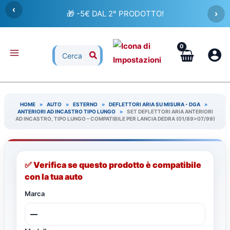
Vai
‹
🎁 -5€ DAL 2° PRODOTTO!
›
al
contenuto
Ricerca
per:
HOME
»
AUTO
»
ESTERNO
»
DEFLETTORI ARIA SU MISURA - DGA
»
ANTERIORI AD INCASTRO TIPO LUNGO
»
SET DEFLETTORI ARIA ANTERIORI
AD INCASTRO, TIPO LUNGO – COMPATIBILE PER LANCIA DEDRA (01/89>07/99)
✅ Verifica se questo prodotto è compatibile
con la tua auto
Marca