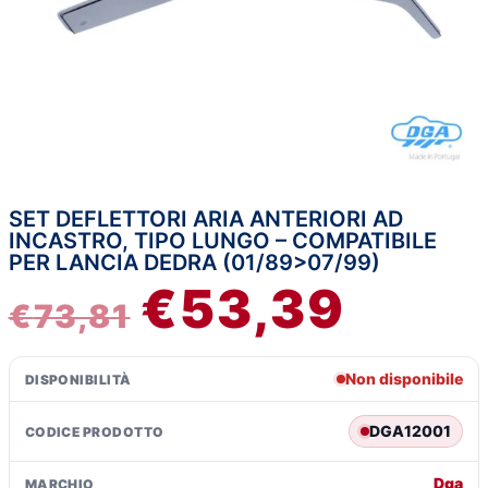
SET DEFLETTORI ARIA ANTERIORI AD
IL
IL
INCASTRO, TIPO LUNGO – COMPATIBILE
PER LANCIA DEDRA (01/89>07/99)
PREZZO
PREZZ
€
53,39
€
73,81
ORIGINALE
ATTUA
ERA:
È:
Non disponibile
DISPONIBILITÀ
€73,81.
€53,39.
DGA12001
CODICE PRODOTTO
Dga
MARCHIO