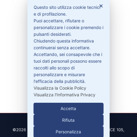
Bisogno di aiuto?
✕
Questo sito utilizza cookie tecnici
e di profilazione.
Puoi accettare, rifiutare o
Contattaci
personalizzare i cookie premendo i
Garanzie
pulsanti desiderati.
Chiudendo questa informativa
continuerai senza accettare.
Accettando, sei consapevole che i
Contatti
tuoi dati personali possono essere
raccolti allo scopo di
personalizzare e misurare
329-30.78.513
l'efficacia della pubblicità.
info@pitdriver.com
Visualizza la Cookie Policy
Visualizza l'Informativa Privacy
Accetta
Rifiuta
©2026 PitDriver | CROCO DEAL S.R.L. VIA DEL SALICE 105,
Personalizza
97100 RAGUSA (RG)