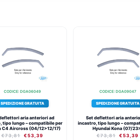
IL
IL
IL
PREZZO
PREZZO
PREZZ
ORIGINALE
ATTUALE
ORIGIN
ERA:
È:
ERA:
€73,81.
€53,39.
€73,81
CODICE: DGA06049
CODICE: DGA09047
SPEDIZIONE GRATUITA
SPEDIZIONE GRATUITA
deflettori aria anteriori ad
Set deflettori aria anterio
, tipo lungo – compatibile per
incastro, tipo lungo – compat
n C4 Aircross (04/12>12/17)
Hyundai Kona (07/23
€
73,81
€
53,39
€
73,81
€
53,39