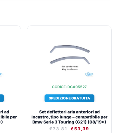
IL
IL
IL
O
PREZZO
PREZZO
PREZZO
ALE
ATTUALE
ORIGINALE
ATTUALE
È:
ERA:
È:
.
€53,39.
€73,81.
€53,39.
CODICE: DGA05527
SPEDIZIONE GRATUITA
ri ad
Set deflettori aria anteriori ad
ibile per
incastro, tipo lungo – compatibile per
>)
Bmw Serie 3 Touring (G21) (08/19>)
€
73,81
€
53,39