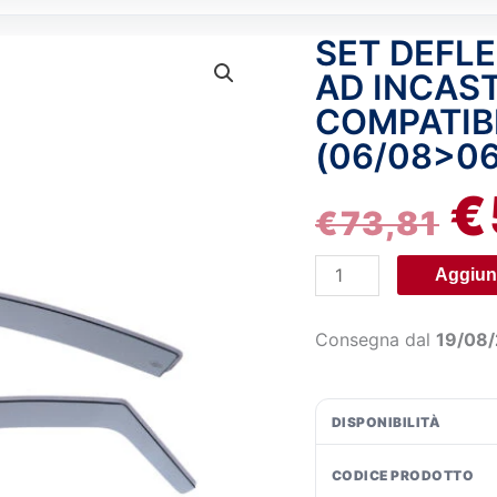
SET DEFLE
Set
IL
deflettori
AD INCAST
P
aria
COMPATIBI
anteriori
(06/08>06
OR
ad
incastro,
€
ER
€
73,81
tipo
lungo
€7
Aggiung
-
compatibile
per
Consegna dal
19/08
Lancia
Delta
(06/08>06/15)
DISPONIBILITÀ
quantità
CODICE PRODOTTO