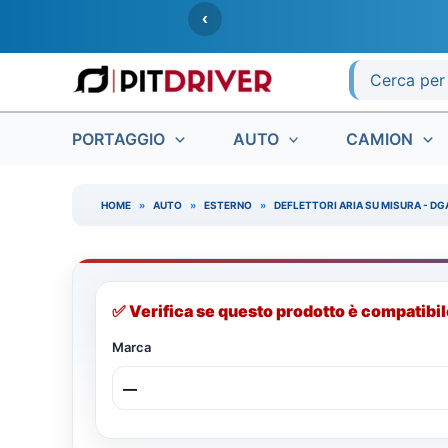
Vai
‹
al
contenuto
Ricerca
per:
PORTAGGIO
AUTO
CAMION
HOME
»
AUTO
»
ESTERNO
»
DEFLETTORI ARIA SU MISURA - DG
✅ Verifica se questo prodotto è compatibile
Marca