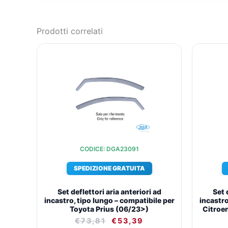
Prodotti correlati
IL
IL
PREZZO
PREZZO
ORIGINALE
ATTUALE
ERA:
È:
€73,81.
€53,39.
CODICE: DGA23091
SPEDIZIONE GRATUITA
Set deflettori aria anteriori ad
Set 
incastro, tipo lungo – compatibile per
incastro
Toyota Prius (06/23>)
Citroe
€
73,81
€
53,39