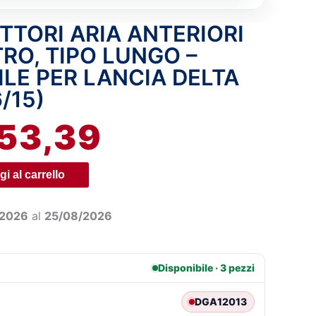
TTORI ARIA ANTERIORI
IL
RO, TIPO LUNGO –
REZZO
PREZZO
LE PER LANCIA DELTA
/15)
IGINALE
ATTUALE
53,39
A:
È:
3,81.
€53,39.
i al carrello
/2026
al
25/08/2026
Disponibile · 3 pezzi
DGA12013