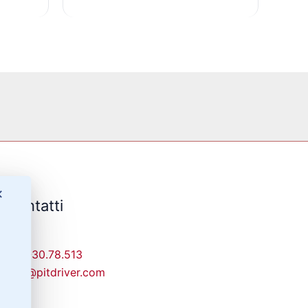
✕
Contatti
329-30.78.513
info@pitdriver.com