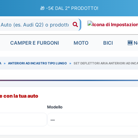
🎁 -5€ DAL 2° PRODOTTO!
CAMPER E FURGONI
MOTO
BICI
🆕 N
A
»
ANTERIORI AD INCASTRO TIPO LUNGO
»
SET DEFLETTORI ARIA ANTERIORI AD INC
 con la tua auto
Modello