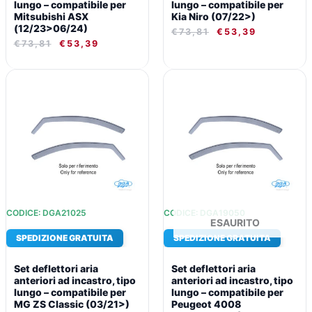
lungo – compatibile per
lungo – compatibile per
Mitsubishi ASX
Kia Niro (07/22>)
(12/23>06/24)
€
73,81
€
53,39
€
73,81
€
53,39
IL
IL
IL
IL
PREZZO
PREZZO
PREZZO
PREZZO
ORIGINALE
ATTUALE
ORIGINALE
ATTUALE
ERA:
È:
ERA:
È:
€73,81.
€53,39.
€73,81.
€53,39.
CODICE: DGA21025
CODICE: DGA19050
ESAURITO
SPEDIZIONE GRATUITA
SPEDIZIONE GRATUITA
Set deflettori aria
Set deflettori aria
anteriori ad incastro, tipo
anteriori ad incastro, tipo
lungo – compatibile per
lungo – compatibile per
MG ZS Classic (03/21>)
Peugeot 4008