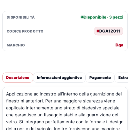
Lancia
Phedra
(09/02>11/10)
Disponibile · 3 pezzi
DISPONIBILITÀ
quantità
DGA12011
CODICE PRODOTTO
Dga
MARCHIO
Descrizione
Informazioni aggiuntive
Pagamento
Extra
Applicazione ad incastro all’interno della guarnizione dei
finestrini anteriori. Per una maggiore sicurezza viene
applicato internamente uno strato di biadesivo speciale
che garantisce un fissaggio stabile alla guarnizione del
vetro. Si integrano perfettamente con la forma e il design
della porta del veicolo. Inoltre forniscono una maggiore