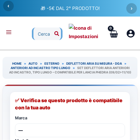
Vai
‹
🎁 -5€ DAL 2° PRODOTTO!
›
al
contenuto
Ricerca
per:
HOME
»
AUTO
»
ESTERNO
»
DEFLETTORI ARIA SU MISURA - DGA
»
ANTERIORI AD INCASTRO TIPO LUNGO
»
SET DEFLETTORI ARIA ANTERIORI
AD INCASTRO, TIPO LUNGO – COMPATIBILE PER LANCIA PHEDRA (09/02>11/10)
✅ Verifica se questo prodotto è compatibile
con la tua auto
Marca