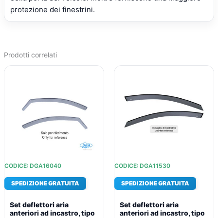
protezione dei finestrini.
Prodotti correlati
IL
IL
IL
IL
PREZZO
PREZZO
PREZZO
PREZZO
ORIGINALE
ATTUALE
ORIGINALE
ATTUALE
ERA:
È:
ERA:
È:
€73,81.
€53,39.
€73,81.
€53,39.
CODICE: DGA16040
CODICE: DGA11530
SPEDIZIONE GRATUITA
SPEDIZIONE GRATUITA
Set deflettori aria
Set deflettori aria
anteriori ad incastro, tipo
anteriori ad incastro, tipo