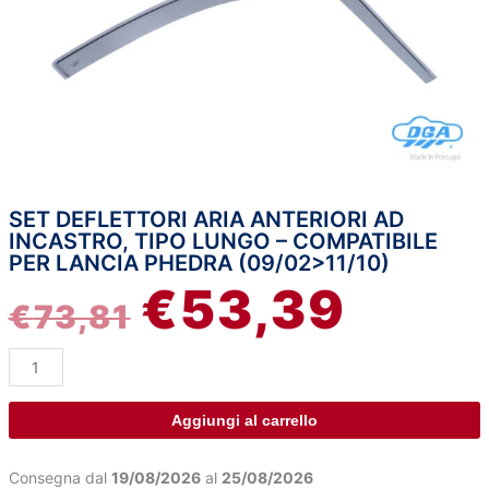
SET DEFLETTORI ARIA ANTERIORI AD
Set
IL
IL
INCASTRO, TIPO LUNGO – COMPATIBILE
deflettori
PER LANCIA PHEDRA (09/02>11/10)
aria
PREZZO
PREZZ
€
53,39
anteriori
€
73,81
ad
ORIGINALE
ATTUA
incastro,
tipo
ERA:
È:
lungo
-
Aggiungi al carrello
€73,81.
€53,39.
compatibile
per
Consegna dal
19/08/2026
al
25/08/2026