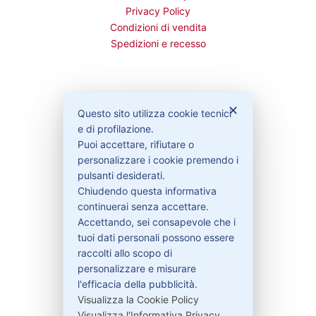
Privacy Policy
Condizioni di vendita
Spedizioni e recesso
Bisogno di aiuto?
✕
Questo sito utilizza cookie tecnici
e di profilazione.
Puoi accettare, rifiutare o
Contattaci
personalizzare i cookie premendo i
Garanzie
pulsanti desiderati.
Chiudendo questa informativa
continuerai senza accettare.
Accettando, sei consapevole che i
Contatti
tuoi dati personali possono essere
raccolti allo scopo di
personalizzare e misurare
329-30.78.513
l'efficacia della pubblicità.
Visualizza la Cookie Policy
info@pitdriver.com
Visualizza l'Informativa Privacy