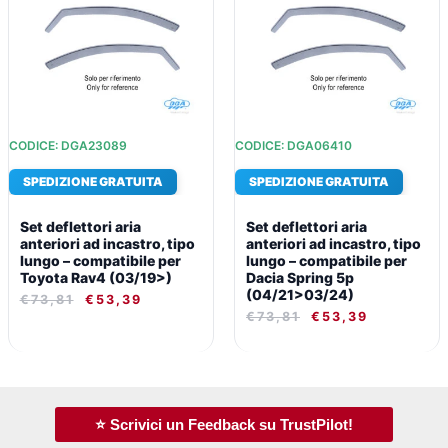
€73,81.
€53,39.
€73,81.
€53,39.
CODICE: DGA23089
CODICE: DGA06410
SPEDIZIONE GRATUITA
SPEDIZIONE GRATUITA
Set deflettori aria
Set deflettori aria
anteriori ad incastro, tipo
anteriori ad incastro, tipo
lungo – compatibile per
lungo – compatibile per
Toyota Rav4 (03/19>)
Dacia Spring 5p
(04/21>03/24)
€
73,81
€
53,39
€
73,81
€
53,39
⭐ Scrivici un Feedback su TrustPilot!