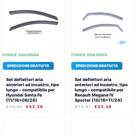
ORIGINALE
ATTUALE
ORIGINALE
ATTUALE
ERA:
È:
ERA:
È:
€73,81.
€53,39.
€73,81.
€53,39.
CODICE: DGA09044
CODICE: DGA20059
SPEDIZIONE GRATUITA
SPEDIZIONE GRATUITA
Set deflettori aria
Set deflettori aria
anteriori ad incastro, tipo
anteriori ad incastro, tipo
lungo – compatibile per
lungo – compatibile per
Hyundai Santa Fe
Renault Megane IV
(11/18>06/24)
Sporter (10/16>11/24)
€
73,81
€
53,39
€
73,81
€
53,39
IL
IL
IL
IL
PREZZO
PREZZO
PREZZO
PREZZO
ORIGINALE
ATTUALE
ORIGINALE
ATTUALE
ERA:
È:
ERA:
È: