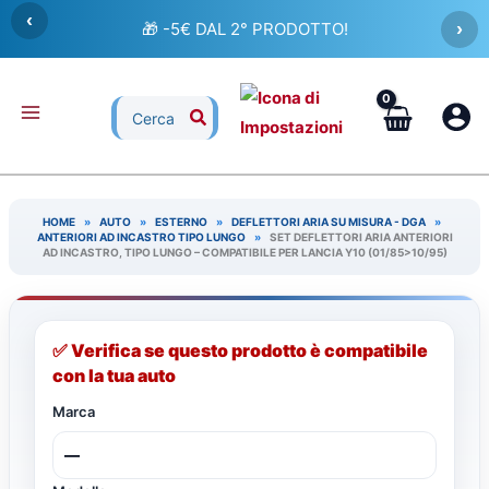
Vai
‹
🎁 -5€ DAL 2° PRODOTTO!
›
al
contenuto
Ricerca
per:
HOME
»
AUTO
»
ESTERNO
»
DEFLETTORI ARIA SU MISURA - DGA
»
ANTERIORI AD INCASTRO TIPO LUNGO
»
SET DEFLETTORI ARIA ANTERIORI
AD INCASTRO, TIPO LUNGO – COMPATIBILE PER LANCIA Y10 (01/85>10/95)
✅ Verifica se questo prodotto è compatibile
con la tua auto
Marca