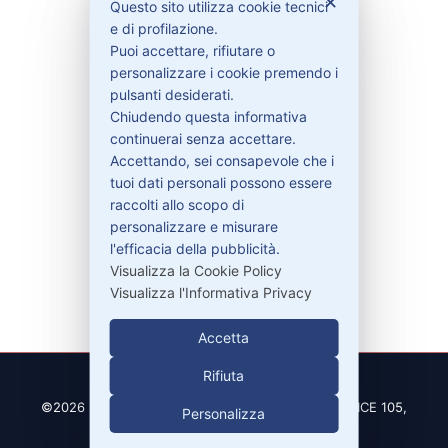
✕
Questo sito utilizza cookie tecnici
e di profilazione.
Puoi accettare, rifiutare o
Contattaci
personalizzare i cookie premendo i
Garanzie
pulsanti desiderati.
Chiudendo questa informativa
continuerai senza accettare.
Accettando, sei consapevole che i
Contatti
tuoi dati personali possono essere
raccolti allo scopo di
personalizzare e misurare
329-30.78.513
l'efficacia della pubblicità.
info@pitdriver.com
Visualizza la Cookie Policy
Visualizza l'Informativa Privacy
Accetta
Rifiuta
©2026 PitDriver | CROCO DEAL S.R.L. VIA DEL SALICE 105,
Personalizza
97100 RAGUSA (RG)