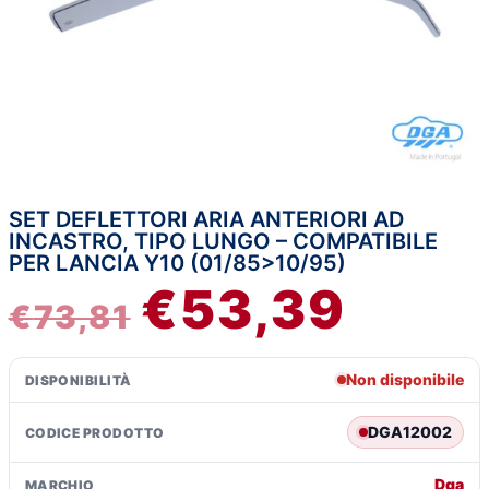
SET DEFLETTORI ARIA ANTERIORI AD
IL
IL
INCASTRO, TIPO LUNGO – COMPATIBILE
PER LANCIA Y10 (01/85>10/95)
PREZZO
PREZZ
€
53,39
€
73,81
ORIGINALE
ATTUA
ERA:
È:
Non disponibile
DISPONIBILITÀ
€73,81.
€53,39.
DGA12002
CODICE PRODOTTO
Dga
MARCHIO