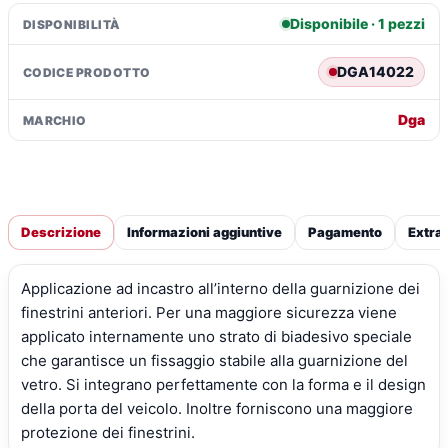
Mazda
Disponibile · 1 pezzi
DISPONIBILITÀ
6
4p
DGA14022
CODICE PRODOTTO
(10/03>03/08)
quantità
Dga
MARCHIO
Descrizione
Informazioni aggiuntive
Pagamento
Extra
Applicazione ad incastro all’interno della guarnizione dei
finestrini anteriori. Per una maggiore sicurezza viene
applicato internamente uno strato di biadesivo speciale
che garantisce un fissaggio stabile alla guarnizione del
vetro. Si integrano perfettamente con la forma e il design
della porta del veicolo. Inoltre forniscono una maggiore
protezione dei finestrini.