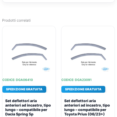
Prodotti correlati
IL
IL
IL
IL
PREZZO
PREZZO
PREZZO
PREZZO
ORIGINALE
ATTUALE
ORIGINALE
ATTUALE
ERA:
È:
ERA:
È:
€73,81.
€53,39.
€73,81.
€53,39.
CODICE: DGA06410
CODICE: DGA23091
SPEDIZIONE GRATUITA
SPEDIZIONE GRATUITA
Set deflettori aria
Set deflettori aria
anteriori ad incastro, tipo
anteriori ad incastro, tipo
lungo – compatibile per
lungo – compatibile per
Dacia Spring 5p
Toyota Prius (06/23>)