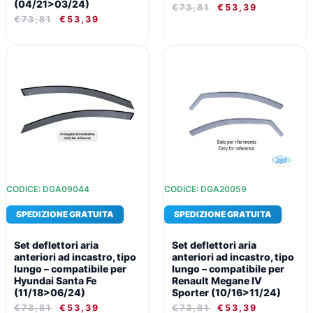
(04/21>03/24)
€
73,81
€
53,39
€
73,81
€
53,39
IL
IL
IL
IL
PREZZO
PREZZO
PREZZO
PREZZO
ORIGINALE
ATTUALE
ORIGINALE
ATTUALE
ERA:
È:
ERA:
È:
€73,81.
€53,39.
€73,81.
€53,39.
CODICE: DGA09044
CODICE: DGA20059
SPEDIZIONE GRATUITA
SPEDIZIONE GRATUITA
Set deflettori aria
Set deflettori aria
anteriori ad incastro, tipo
anteriori ad incastro, tipo
lungo – compatibile per
lungo – compatibile per
Hyundai Santa Fe
Renault Megane IV
(11/18>06/24)
Sporter (10/16>11/24)
€
73,81
€
53,39
€
73,81
€
53,39