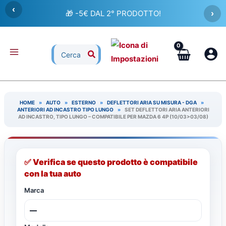
Vai
‹
🎁 -5€ DAL 2° PRODOTTO!
›
al
contenuto
Ricerca
per:
HOME
»
AUTO
»
ESTERNO
»
DEFLETTORI ARIA SU MISURA - DGA
»
ANTERIORI AD INCASTRO TIPO LUNGO
»
SET DEFLETTORI ARIA ANTERIORI
AD INCASTRO, TIPO LUNGO – COMPATIBILE PER MAZDA 6 4P (10/03>03/08)
✅ Verifica se questo prodotto è compatibile
con la tua auto
Marca