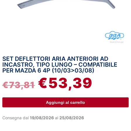
SET DEFLETTORI ARIA ANTERIORI AD
Set
IL
IL
INCASTRO, TIPO LUNGO – COMPATIBILE
deflettori
PER MAZDA 6 4P (10/03>03/08)
aria
PREZZO
PREZZ
€
53,39
anteriori
€
73,81
ad
ORIGINALE
ATTUA
incastro,
tipo
ERA:
È:
Aggiungi al carrello
lungo
-
€73,81.
€53,39.
Consegna dal
19/08/2026
al
25/08/2026
compatibile
per