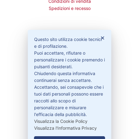
Condizioni di vendita
Spedizioni e recesso
Bisogno di aiuto?
✕
Questo sito utilizza cookie tecnici
e di profilazione.
Puoi accettare, rifiutare o
Contattaci
personalizzare i cookie premendo i
Garanzie
pulsanti desiderati.
Chiudendo questa informativa
continuerai senza accettare.
Accettando, sei consapevole che i
Contatti
tuoi dati personali possono essere
raccolti allo scopo di
personalizzare e misurare
329-30.78.513
l'efficacia della pubblicità.
info@pitdriver.com
Visualizza la Cookie Policy
Visualizza l'Informativa Privacy