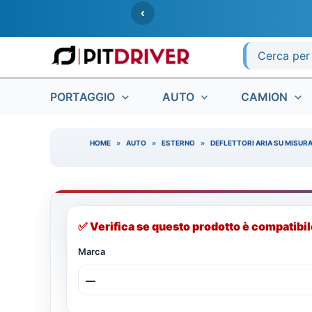
Vai
‹
al
contenuto
Ricerca
per:
PORTAGGIO
AUTO
CAMION
HOME
»
AUTO
»
ESTERNO
»
DEFLETTORI ARIA SU MISURA
✅ Verifica se questo prodotto è compatibile
Marca