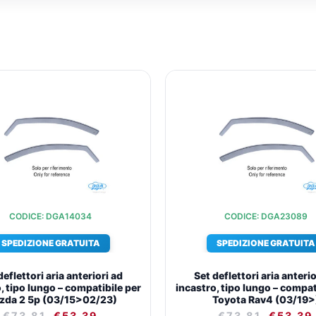
IL
IL
IL
PREZZO
PREZZO
PREZZ
ORIGINALE
ATTUALE
ORIGIN
ERA:
È:
ERA:
€73,81.
€53,39.
€73,81
CODICE: DGA14034
CODICE: DGA23089
SPEDIZIONE GRATUITA
SPEDIZIONE GRATUITA
deflettori aria anteriori ad
Set deflettori aria anterio
, tipo lungo – compatibile per
incastro, tipo lungo – compat
zda 2 5p (03/15>02/23)
Toyota Rav4 (03/19>
€
73,81
€
53,39
€
73,81
€
53,39