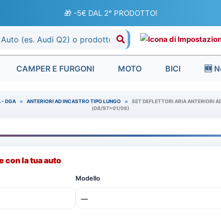
🎁 -5€ DAL 2° PRODOTTO!
CAMPER E FURGONI
MOTO
BICI
🆕 N
 - DGA
»
ANTERIORI AD INCASTRO TIPO LUNGO
»
SET DEFLETTORI ARIA ANTERIORI A
(08/97>01/08)
 con la tua auto
Modello