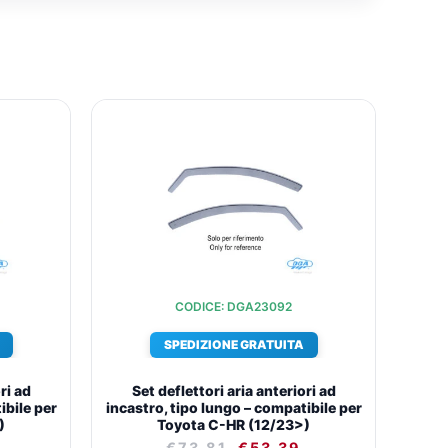
IL
IL
IL
O
PREZZO
PREZZO
PREZZO
ALE
ATTUALE
ORIGINALE
ATTUALE
È:
ERA:
È:
.
€53,39.
€73,81.
€53,39.
CODICE: DGA23092
SPEDIZIONE GRATUITA
ri ad
Set deflettori aria anteriori ad
ibile per
incastro, tipo lungo – compatibile per
)
Toyota C-HR (12/23>)
€
73,81
€
53,39