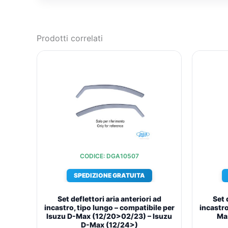
Prodotti correlati
IL
IL
PREZZO
PREZZO
ORIGINALE
ATTUALE
ERA:
È:
€73,81.
€53,39.
CODICE: DGA10507
SPEDIZIONE GRATUITA
Set deflettori aria anteriori ad
Set 
incastro, tipo lungo – compatibile per
incastro
Isuzu D-Max (12/20>02/23) – Isuzu
Ma
D-Max (12/24>)