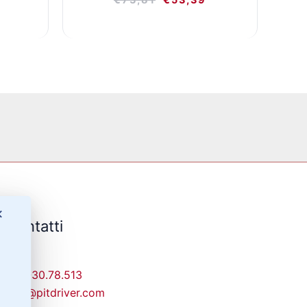
✕
Contatti
329-30.78.513
info@pitdriver.com