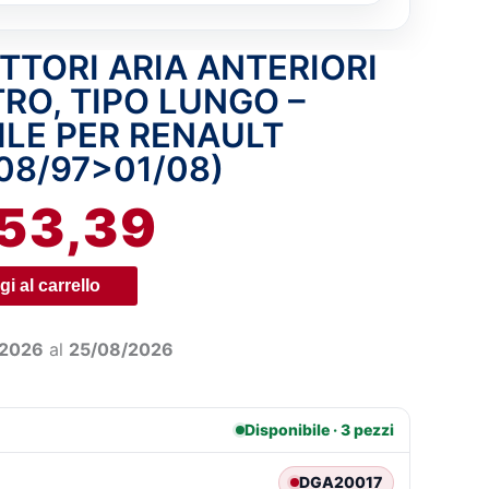
TTORI ARIA ANTERIORI
IL
RO, TIPO LUNGO –
REZZO
PREZZO
ILE PER RENAULT
08/97>01/08)
IGINALE
ATTUALE
53,39
A:
È:
3,81.
€53,39.
i al carrello
/2026
al
25/08/2026
Disponibile · 3 pezzi
DGA20017