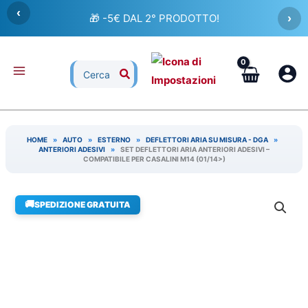
Vai
‹
🎁 -5€ DAL 2° PRODOTTO!
›
al
contenuto
Ricerca
per:
HOME
»
AUTO
»
ESTERNO
»
DEFLETTORI ARIA SU MISURA - DGA
»
ANTERIORI ADESIVI
»
SET DEFLETTORI ARIA ANTERIORI ADESIVI –
COMPATIBILE PER CASALINI M14 (01/14>)
🚚
SPEDIZIONE GRATUITA