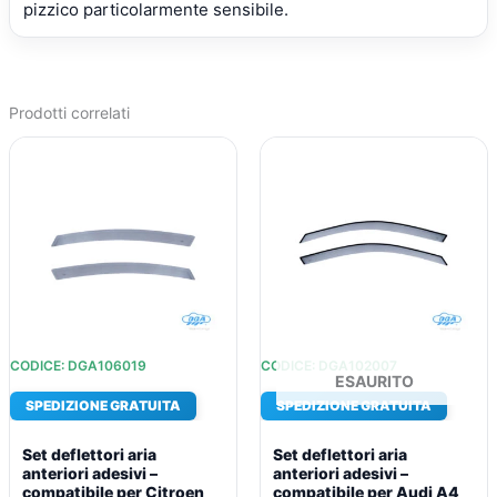
pizzico particolarmente sensibile.
Prodotti correlati
IL
IL
IL
IL
PREZZO
PREZZO
PREZZO
PREZZO
ORIGINALE
ATTUALE
ORIGINALE
ATTUALE
ERA:
È:
ERA:
È:
€73,81.
€53,39.
€73,81.
€53,39.
CODICE: DGA106019
CODICE: DGA102007
ESAURITO
SPEDIZIONE GRATUITA
SPEDIZIONE GRATUITA
Set deflettori aria
Set deflettori aria
anteriori adesivi –
anteriori adesivi –
compatibile per Citroen
compatibile per Audi A4