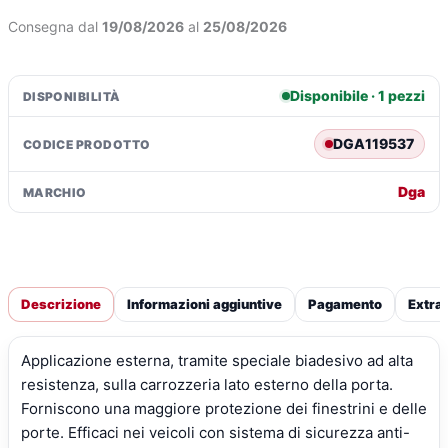
per
Consegna dal
19/08/2026
al
25/08/2026
Casalini
€73,81.
€53,39.
M14
(01/14>)
Disponibile · 1 pezzi
DISPONIBILITÀ
quantità
DGA119537
CODICE PRODOTTO
Dga
MARCHIO
Descrizione
Informazioni aggiuntive
Pagamento
Extra
Applicazione esterna, tramite speciale biadesivo ad alta
resistenza, sulla carrozzeria lato esterno della porta.
Forniscono una maggiore protezione dei finestrini e delle
porte. Efficaci nei veicoli con sistema di sicurezza anti-