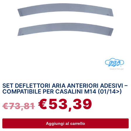
SET DEFLETTORI ARIA ANTERIORI ADESIVI –
Set
IL
IL
COMPATIBILE PER CASALINI M14 (01/14>)
deflettori
€
53,39
aria
PREZZO
PREZZ
€
73,81
anteriori
adesivi
ORIGINALE
ATTUA
-
Aggiungi al carrello
compatibile
ERA:
È: