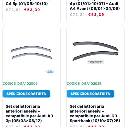
C4 5p (01/05>10/10)
4p (01/01>10/07) – Audi
A4 Avant (09/01>04/08)
€
73,81
€
53,39
€
73,81
€
53,39
IL
IL
IL
IL
PREZZO
PREZZO
PREZZO
PREZZO
ORIGINALE
ATTUALE
ORIGINALE
ATTUALE
ERA:
È:
ERA:
È:
€73,81.
€53,39.
€73,81.
€53,39.
CODICE: DGA102009
CODICE: DGA102025
SPEDIZIONE GRATUITA
SPEDIZIONE GRATUITA
Set deflettori aria
Set deflettori aria
anteriori adesivi –
anteriori adesivi –
compatibile per Audi A3
compatibile per Audi Q3
3p (05/03>08/12)
Sportback (10/19>07/25)
€
73,81
€
53,39
€
73,81
€
53,39