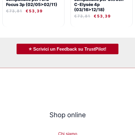
Focus 3p (02/05>02/11)
C-Elysée 4p
(03/16>12/18)
€
73,81
€
53,39
€
73,81
€
53,39
⭐ Scrivici un Feedback su TrustPilot!
Shop online
Chi siamo