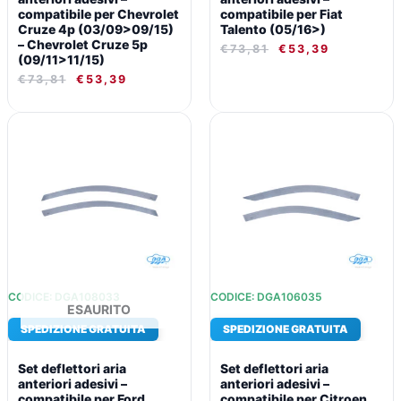
compatibile per Chevrolet
compatibile per Fiat
Cruze 4p (03/09>09/15)
Talento (05/16>)
– Chevrolet Cruze 5p
€
73,81
€
53,39
(09/11>11/15)
€
73,81
€
53,39
IL
IL
IL
IL
PREZZO
PREZZO
PREZZO
PREZZO
ORIGINALE
ATTUALE
ORIGINALE
ATTUALE
ERA:
È:
ERA:
È:
€73,81.
€53,39.
€73,81.
€53,39.
CODICE: DGA108033
CODICE: DGA106035
ESAURITO
SPEDIZIONE GRATUITA
SPEDIZIONE GRATUITA
Set deflettori aria
Set deflettori aria
anteriori adesivi –
anteriori adesivi –
compatibile per Ford
compatibile per Citroen