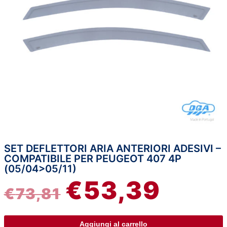
SET DEFLETTORI ARIA ANTERIORI ADESIVI –
Set
IL
IL
COMPATIBILE PER PEUGEOT 407 4P
deflettori
(05/04>05/11)
aria
PREZZO
PREZZ
€
53,39
anteriori
€
73,81
adesivi
ORIGINALE
ATTUA
-
compatibile
ERA:
È:
Aggiungi al carrello