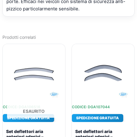
porte. Efficaci nei veicoli con sistema di sicurezza anti-
pizzico particolarmente sensibile.
Prodotti correlati
IL
IL
IL
IL
PREZZO
PREZZO
PREZZO
PREZZO
ORIGINALE
ATTUALE
ORIGINALE
ATTUALE
ERA:
È:
ERA:
È:
€73,81.
€53,39.
€73,81.
€53,39.
CODICE: DGA106516
CODICE: DGA107044
ESAURITO
SPEDIZIONE GRATUITA
SPEDIZIONE GRATUITA
Set deflettori aria
Set deflettori aria
anteriori adesivi –
anteriori adesivi –