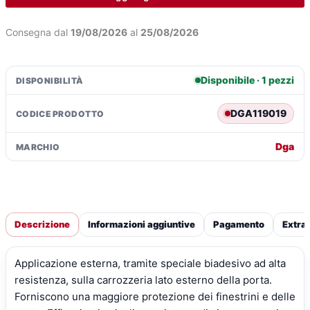
per
Peugeot
€73,81.
€53,39.
Consegna dal
19/08/2026
al
25/08/2026
407
4p
(05/04>05/11)
Disponibile · 1 pezzi
DISPONIBILITÀ
quantità
DGA119019
CODICE PRODOTTO
Dga
MARCHIO
Descrizione
Informazioni aggiuntive
Pagamento
Extra
Applicazione esterna, tramite speciale biadesivo ad alta
resistenza, sulla carrozzeria lato esterno della porta.
Forniscono una maggiore protezione dei finestrini e delle