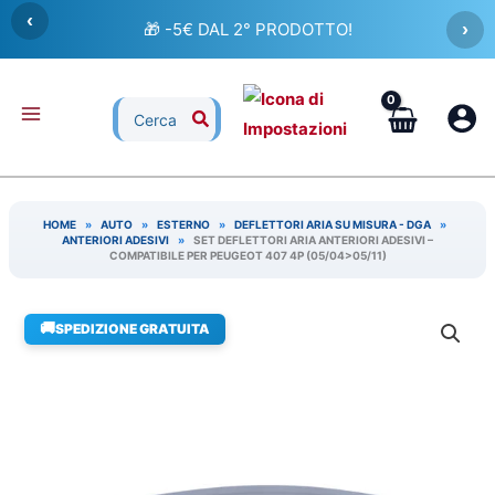
Vai
‹
🎁 -5€ DAL 2° PRODOTTO!
›
al
contenuto
Ricerca
per:
HOME
»
AUTO
»
ESTERNO
»
DEFLETTORI ARIA SU MISURA - DGA
»
ANTERIORI ADESIVI
»
SET DEFLETTORI ARIA ANTERIORI ADESIVI –
COMPATIBILE PER PEUGEOT 407 4P (05/04>05/11)
🚚
SPEDIZIONE GRATUITA