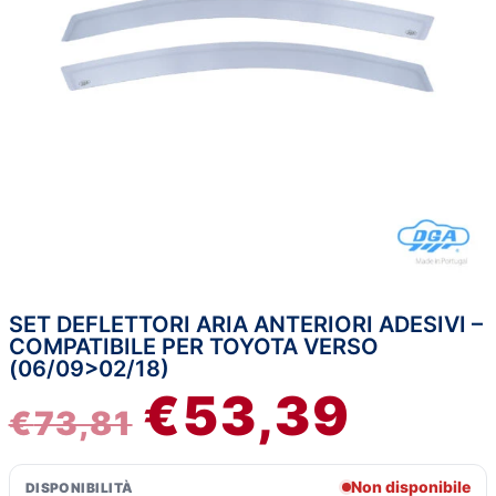
SET DEFLETTORI ARIA ANTERIORI ADESIVI –
IL
IL
COMPATIBILE PER TOYOTA VERSO
(06/09>02/18)
PREZZO
PREZZ
€
53,39
€
73,81
ORIGINALE
ATTUA
ERA:
È:
Non disponibile
DISPONIBILITÀ