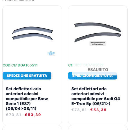
IL
IL
IL
IL
PREZZO
PREZZO
PREZZO
PREZZO
ORIGINALE
ATTUALE
ORIGINALE
ATTUALE
ERA:
È:
ERA:
È:
€73,81.
€53,39.
€73,81.
€53,39.
CODICE: DGA105511
CODICE: DGA102027
ESAURITO
SPEDIZIONE GRATUITA
SPEDIZIONE GRATUITA
Set deflettori aria
Set deflettori aria
anteriori adesivi –
anteriori adesivi –
compatibile per Bmw
compatibile per Audi Q4
Serie 1 (E87)
E-Tron 5p (06/21>)
(09/04>08/11)
€
73,81
€
53,39
€
73,81
€
53,39
IL
IL
IL
IL