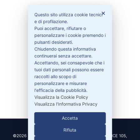
Bisogno di aiuto?
✕
Questo sito utilizza cookie tecnici
e di profilazione.
Contattaci
Puoi accettare, rifiutare o
Garanzie
personalizzare i cookie premendo i
pulsanti desiderati.
Chiudendo questa informativa
continuerai senza accettare.
Accettando, sei consapevole che i
Contatti
tuoi dati personali possono essere
raccolti allo scopo di
personalizzare e misurare
329-30.78.513
l'efficacia della pubblicità.
info@pitdriver.com
Visualizza la Cookie Policy
Visualizza l'Informativa Privacy
Accetta
Rifiuta
©2026 PitDriver | CROCO DEAL S.R.L. VIA DEL SALICE 105,