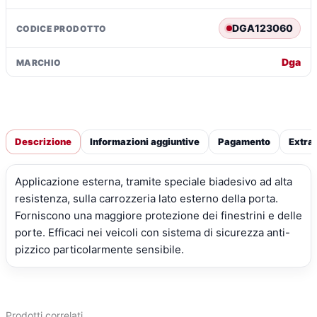
€73,81.
€53,39.
DGA123060
CODICE PRODOTTO
Dga
MARCHIO
Descrizione
Informazioni aggiuntive
Pagamento
Extra
Applicazione esterna, tramite speciale biadesivo ad alta
resistenza, sulla carrozzeria lato esterno della porta.
Forniscono una maggiore protezione dei finestrini e delle
porte. Efficaci nei veicoli con sistema di sicurezza anti-
pizzico particolarmente sensibile.
Prodotti correlati