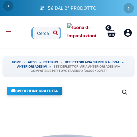
Vai
‹
🎁 -5€ DAL 2° PRODOTTO!
›
al
contenuto
Ricerca
per:
HOME
»
AUTO
»
ESTERNO
»
DEFLETTORI ARIA SU MISURA - DGA
»
ANTERIORI ADESIVI
»
SET DEFLETTORI ARIA ANTERIORI ADESIVI –
COMPATIBILE PER TOYOTA VERSO (06/09>02/18)
🚚
SPEDIZIONE GRATUITA