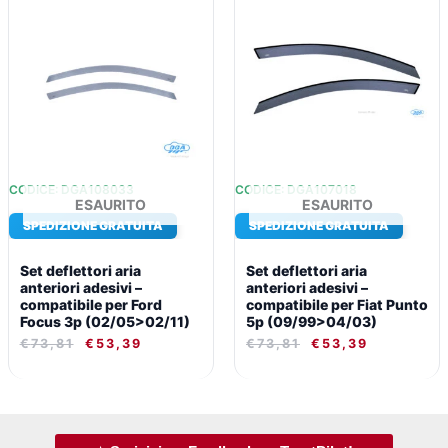
PREZZO
PREZZO
PREZZO
PREZZO
ORIGINALE
ATTUALE
ORIGINALE
ATTUALE
ERA:
È:
ERA:
È:
€73,81.
€53,39.
€73,81.
€53,39.
CODICE: DGA108033
CODICE: DGA107018
ESAURITO
ESAURITO
SPEDIZIONE GRATUITA
SPEDIZIONE GRATUITA
Set deflettori aria
Set deflettori aria
anteriori adesivi –
anteriori adesivi –
compatibile per Ford
compatibile per Fiat Punto
Focus 3p (02/05>02/11)
5p (09/99>04/03)
€
73,81
€
53,39
€
73,81
€
53,39