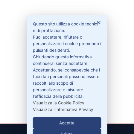
Bisogno di aiuto?
✕
Questo sito utilizza cookie tecnici
e di profilazione.
Contattaci
Puoi accettare, rifiutare o
personalizzare i cookie premendo i
Garanzie
pulsanti desiderati.
Chiudendo questa informativa
continuerai senza accettare.
Accettando, sei consapevole che i
Contatti
tuoi dati personali possono essere
raccolti allo scopo di
personalizzare e misurare
329-30.78.513
l'efficacia della pubblicità.
info@pitdriver.com
Visualizza la Cookie Policy
Visualizza l'Informativa Privacy
Accetta