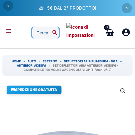
Vai
‹
🎁 -5€ DAL 2° PRODOTTO!
›
al
contenuto
Ricerca
per:
HOME
»
AUTO
»
ESTERNO
»
DEFLETTORI ARIA SU MISURA - DGA
»
ANTERIORI ADESIVI
»
SET DEFLETTORI ARIA ANTERIORI ADESIVI –
COMPATIBILE PER VOLKSWAGEN GOLF VI 3P (11/08>10/12)
🚚
SPEDIZIONE GRATUITA