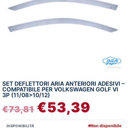
SET DEFLETTORI ARIA ANTERIORI ADESIVI –
IL
IL
COMPATIBILE PER VOLKSWAGEN GOLF VI
3P (11/08>10/12)
PREZZO
PREZZ
€
53,39
€
73,81
ORIGINALE
ATTUA
ERA:
È:
Non disponibile
DISPONIBILITÀ