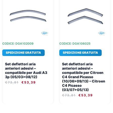
ORIGINALE
ATTUALE
ORIGINALE
ATTUALE
ERA:
È:
ERA:
È:
€73,81.
€53,39.
€73,81.
€53,39.
CODICE: DGA102009
CODICE: DGA106025
SPEDIZIONE GRATUITA
SPEDIZIONE GRATUITA
Set deflettori aria
Set deflettori aria
anteriori adesivi –
anteriori adesivi –
compatibile per Audi A3
compatibile per Citroen
3p (05/03>08/12)
C4 Grand Picasso
(10/06>09/13) – Citroen
€
73,81
€
53,39
C4 Picasso
(03/07>05/13)
€
73,81
€
53,39