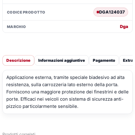
€73,81.
€53,39.
DGA124037
CODICE PRODOTTO
Dga
MARCHIO
Descrizione
Informazioni aggiuntive
Pagamento
Extra
Applicazione esterna, tramite speciale biadesivo ad alta
resistenza, sulla carrozzeria lato esterno della porta.
Forniscono una maggiore protezione dei finestrini e delle
porte. Efficaci nei veicoli con sistema di sicurezza anti-
pizzico particolarmente sensibile.
Prodotti correlati