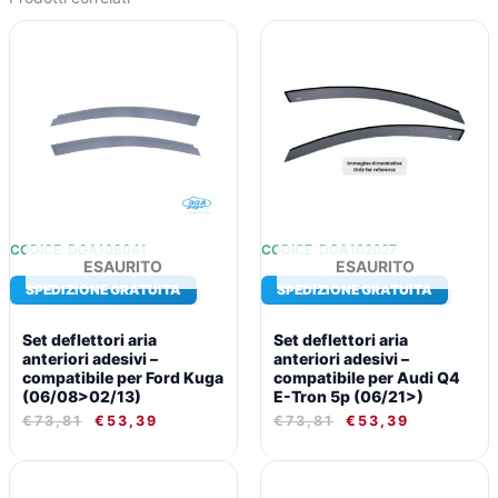
IL
IL
IL
IL
PREZZO
PREZZO
PREZZO
PREZZO
ORIGINALE
ATTUALE
ORIGINALE
ATTUALE
ERA:
È:
ERA:
È:
€73,81.
€53,39.
€73,81.
€53,39.
CODICE: DGA108041
CODICE: DGA102027
ESAURITO
ESAURITO
SPEDIZIONE GRATUITA
SPEDIZIONE GRATUITA
Set deflettori aria
Set deflettori aria
anteriori adesivi –
anteriori adesivi –
compatibile per Ford Kuga
compatibile per Audi Q4
(06/08>02/13)
E-Tron 5p (06/21>)
€
73,81
€
53,39
€
73,81
€
53,39
IL
IL
IL
IL
PREZZO
PREZZO
PREZZO
PREZZO