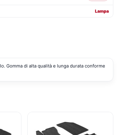
Lampa
ivolo. Gomma di alta qualità e lunga durata conforme
IL
IL
IL
O
PREZZO
PREZZO
PREZZO
ALE
ATTUALE
ORIGINALE
ATTUALE
È:
ERA:
È: