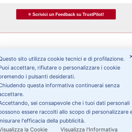
⭐ Scrivici un Feedback su TrustPilot!
Questo sito utilizza cookie tecnici e di profilazione.
Bisogno di aiuto?
Puoi accettare, rifiutare o personalizzare i cookie
premendo i pulsanti desiderati.
Contattaci
Chiudendo questa informativa continuerai senza
Garanzie
accettare.
Accettando, sei consapevole che i tuoi dati personali
possono essere raccolti allo scopo di personalizzare 
misurare l'efficacia della pubblicità.
Visualizza la Cookie
Visualizza l'Informativa