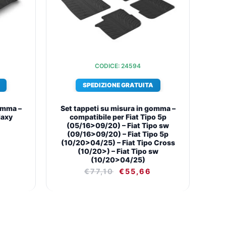
.
€36,55.
€77,10.
€55,66.
CODICE: 24594
SPEDIZIONE GRATUITA
omma –
Set tappeti su misura in gomma –
laxy
compatibile per Fiat Tipo 5p
(05/16>09/20) – Fiat Tipo sw
(09/16>09/20) – Fiat Tipo 5p
(10/20>04/25) – Fiat Tipo Cross
(10/20>) – Fiat Tipo sw
(10/20>04/25)
€
77,10
€
55,66