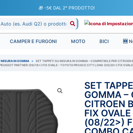
🎁 -5€ DAL 2° PRODOTTO!
CAMPER E FURGONI
MOTO
BICI
🆕 N
U MISURA IN GOMMA
»
SET TAPPETI SU MISURA IN GOMMA – COMPATIBILE PER CITROEN B
PEUGEOT PARTNER (09/18>) FIX OVALE – TOYOTA PROACE CITY LONG (05/20>) FIX OVAL
SET TAPPE
Set
IL
tappeti
GOMMA – 
P
su
CITROEN B
misura
FIX OVALE
O
in
(08/22>) 
gomma
E
COMBO CAR
-