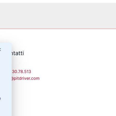
✕
Contatti
329-30.78.513
info@pitdriver.com
e