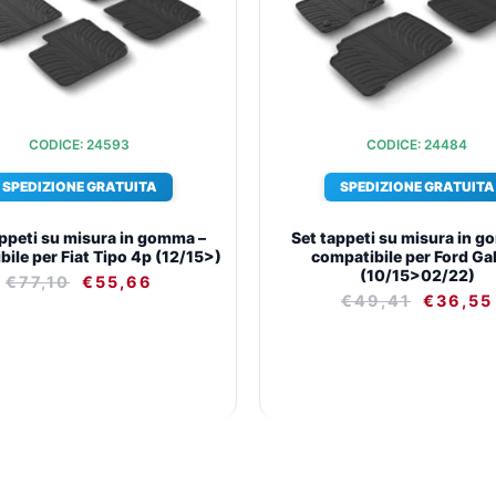
€77,10.
€55,66.
€49,41
fix
ovale
-
Toyota
Proace
CODICE: 24593
CODICE: 24484
City
Short
SPEDIZIONE GRATUITA
SPEDIZIONE GRATUITA
(05/20>)
fix
appeti su misura in gomma –
Set tappeti su misura in g
ile per Fiat Tipo 4p (12/15>)
compatibile per Ford Ga
ovale
(10/15>02/22)
€
77,10
€
55,66
quantità
€
49,41
€
36,55