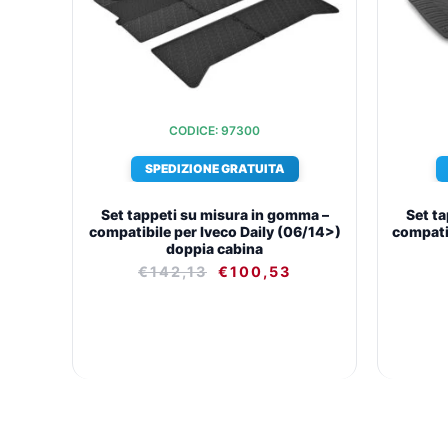
€142,13.
€100,53.
CODICE: 97300
SPEDIZIONE GRATUITA
Set tappeti su misura in gomma –
Set t
compatibile per Iveco Daily (06/14>)
compatib
doppia cabina
€
142,13
€
100,53