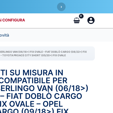
›
CONFIGURA
ovità
ERLINGO VAN (06/18>) FIX OVALE – FIAT DOBLÒ CARGO (08/22>) FIX
E – TOYOTA PROACE CITY SHORT (05/20>) FIX OVALE
TI SU MISURA IN
IL
COMPATIBILE PER
REZZO
PREZZO
ERLINGO VAN (06/18>)
 – FIAT DOBLÒ CARGO
RIGINALE
ATTUALE
FIX OVALE – OPEL
RA:
È:
GO (09/18>) FIX