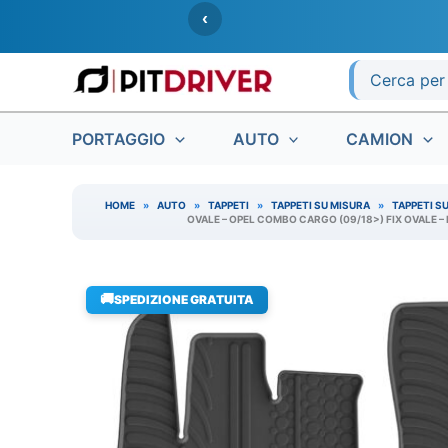
Vai
‹
al
contenuto
Ricerca
per:
PORTAGGIO
AUTO
CAMION
HOME
»
AUTO
»
TAPPETI
»
TAPPETI SU MISURA
»
TAPPETI S
OVALE – OPEL COMBO CARGO (09/18>) FIX OVALE – 
🚚
SPEDIZIONE GRATUITA