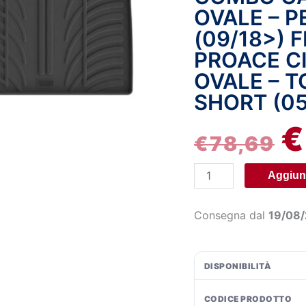
OVALE – 
compatibile
€7
per
(09/18>) 
Citroen
PROACE CI
Berlingo
OVALE – 
Van
SHORT (05
(06/18>)
fix
€
ovale
€
78,69
-
Fiat
Aggiung
Doblò
Cargo
Consegna dal
19/08
(08/22>)
fix
ovale
DISPONIBILITÀ
-
Opel
CODICE PRODOTTO