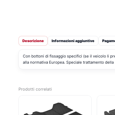
Descrizione
Informazioni aggiuntive
Pagam
Con bottoni di fissaggio specifici (se il veicolo li
alla normativa Europea. Speciale trattamento dell
Prodotti correlati
IL
IL
PREZZO
PREZZO
ORIGINALE
ATTUALE
ERA:
È: