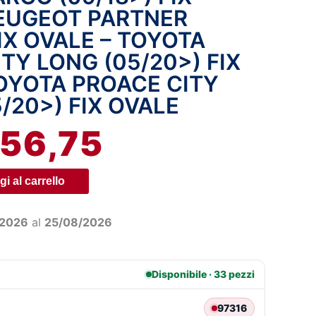
PEUGEOT PARTNER
8,69.
€56,75.
FIX OVALE – TOYOTA
TY LONG (05/20>) FIX
TOYOTA PROACE CITY
/20>) FIX OVALE
56,75
i al carrello
/2026
al
25/08/2026
Disponibile · 33 pezzi
97316