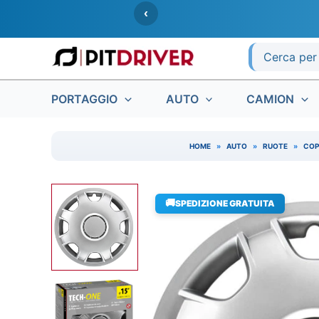
Vai
‹
al
contenuto
Ricerca
per:
PORTAGGIO
AUTO
CAMION
HOME
»
AUTO
»
RUOTE
»
COP
🚚
SPEDIZIONE GRATUITA