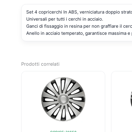
Set 4 copricerchi In ABS, verniciatura doppio strat
Universali per tutti i cerchi in acciaio.
Ganci di fissaggio in resina per non graffiare il cer
Anello in acciaio temperato, garantisce massima e 
Prodotti correlati
IL
IL
PREZZO
PREZZO
ORIGINALE
ATTUALE
ERA:
È:
€103,58.
€73,93.