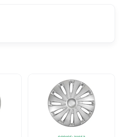
IL
IL
IL
O
PREZZO
PREZZO
PREZZO
ALE
ATTUALE
ORIGINALE
ATTUALE
È:
ERA:
È:
€49,18.
€67,71.
€49,18.