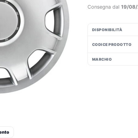
furgoni
€
Consegna dal
19/08
/
camper
-
DISPONIBILITÀ
Ø
15"
CODICE PRODOTTO
quantità
MARCHIO
ento