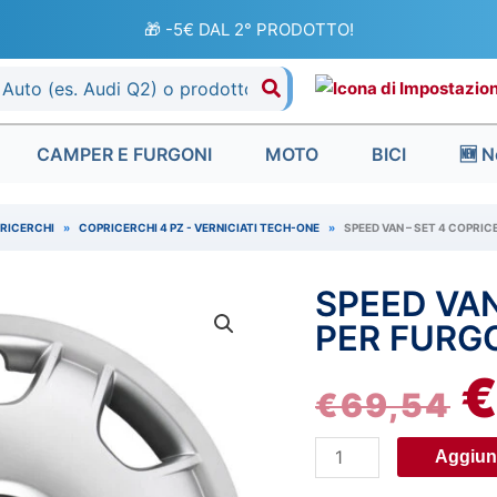
🎁 -5€ DAL 2° PRODOTTO!
CAMPER E FURGONI
MOTO
BICI
🆕 N
RICERCHI
»
COPRICERCHI 4 PZ - VERNICIATI TECH-ONE
»
SPEED VAN – SET 4 COPRICE
SPEED VAN
Speed
IL
Van
PER FURGO
P
-
Set
€
69,54
O
4
copricerchi
E
Aggiung
per