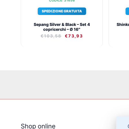
CODICE: 31658
SPEDIZIONE GRATUITA
Sepang Silver & Black – Set 4
Shinku
copricerchi – Ø 16″
€
103,58
€
73,93
Shop online