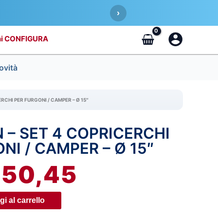
›
CONFIGURA
ovità
RCHI PER FURGONI / CAMPER – Ø 15″
 – SET 4 COPRICERCHI
IL
NI / CAMPER – Ø 15″
REZZO
PREZZO
€
50,45
RIGINALE
ATTUALE
RA:
È:
i al carrello