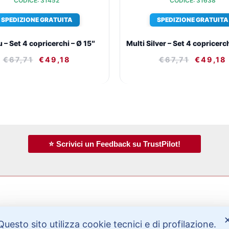
CODICE: 31452
CODICE: 31638
SPEDIZIONE GRATUITA
SPEDIZIONE GRATUITA
 – Set 4 copricerchi – Ø 15″
Multi Silver – Set 4 copricerch
€
67,71
€
49,18
€
67,71
€
49,18
⭐ Scrivici un Feedback su TrustPilot!
Bisogno di aiuto?
Questo sito utilizza cookie tecnici e di profilazione.