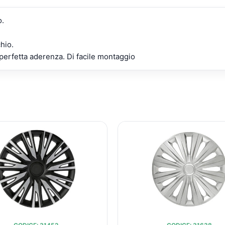
o.
chio.
perfetta aderenza. Di facile montaggio
IL
IL
IL
PREZZO
PREZZO
PREZZ
ORIGINALE
ATTUALE
ORIGIN
ERA:
È:
ERA:
€67,71.
€49,18.
€67,71.