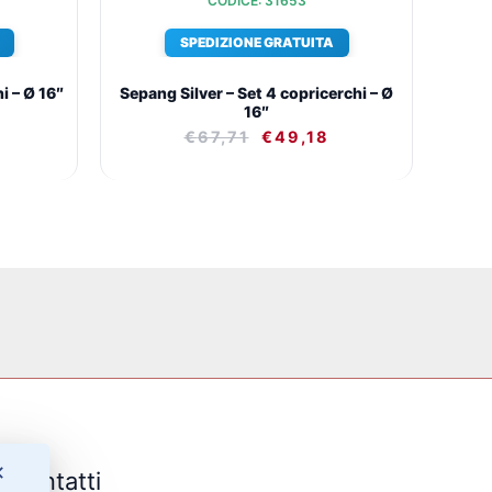
CODICE: 31653
SPEDIZIONE GRATUITA
i – Ø 16″
Sepang Silver – Set 4 copricerchi – Ø
16″
€
67,71
€
49,18
✕
Contatti