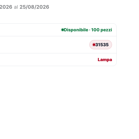
69,54.
€50,45.
/2026
al
25/08/2026
Disponibile · 100 pezzi
31535
Lampa