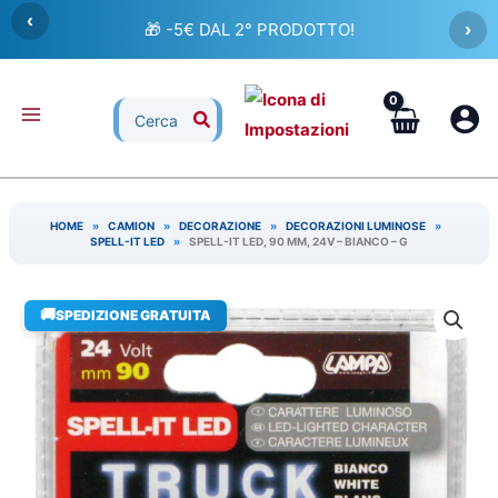
Vai
‹
🎁 -5€ DAL 2° PRODOTTO!
›
al
contenuto
Ricerca
per:
HOME
»
CAMION
»
DECORAZIONE
»
DECORAZIONI LUMINOSE
»
SPELL-IT LED
»
SPELL-IT LED, 90 MM, 24V – BIANCO – G
🚚
SPEDIZIONE GRATUITA