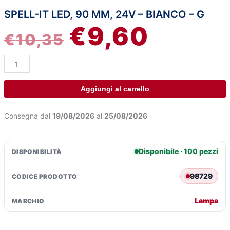
SPELL-IT LED, 90 MM, 24V – BIANCO – G
Spell-
IL
IL
€
9,60
It
€
10,35
Led,
PREZZO
PREZZO
90
mm,
ORIGINALE
ATTUALE
24V
-
ERA:
È:
Aggiungi al carrello
Bianco
-
€10,35.
€9,60.
Consegna dal
19/08/2026
al
25/08/2026
G
quantità
Disponibile · 100 pezzi
DISPONIBILITÀ
98729
CODICE PRODOTTO
Lampa
MARCHIO