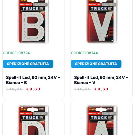
ORIGINALE
ATTUALE
ORIGINALE
ATTUALE
ERA:
È:
ERA:
È:
€10,35.
€9,60.
€10,35.
€9,60.
CODICE: 98724
CODICE: 98744
SPEDIZIONE GRATUITA
SPEDIZIONE GRATUITA
Spell-It Led, 90 mm, 24V –
Spell-It Led, 90 mm, 24V –
Bianco – B
Bianco – V
€
10,35
€
9,60
€
10,35
€
9,60
IL
IL
IL
IL
PREZZO
PREZZO
PREZZO
PREZZO
ORIGINALE
ATTUALE
ORIGINALE
ATTUALE
ERA:
È:
ERA:
È:
€10,35.
€9,60.
€10,35.
€9,60.