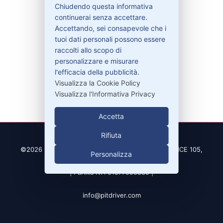
Chiudendo questa informativa
continuerai senza accettare.
Accettando, sei consapevole che i
Contatti
tuoi dati personali possono essere
raccolti allo scopo di
personalizzare e misurare
329-30.78.513
l'efficacia della pubblicità.
info@pitdriver.com
Visualizza la Cookie Policy
Visualizza l'Informativa Privacy
Accetta
Rifiuta
©2026 PitDriver | CROCO DEAL S.R.L. VIA DEL SALICE 105,
Personalizza
97100 RAGUSA (RG)
| Partita IVA 01877990885 |
info@pitdriver.com