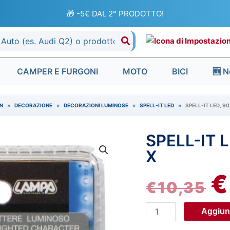
🎁 -5€ DAL 2° PRODOTTO!
CAMPER E FURGONI
MOTO
BICI
🆕 N
N
»
DECORAZIONE
»
DECORAZIONI LUMINOSE
»
SPELL-IT LED
»
SPELL-IT LED, 90
SPELL-IT L
Spell-
IL
It
X
P
Led,
€
90
€
10,35
O
mm,
24V
E
Aggiung
-