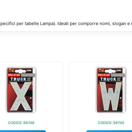
pecifici per tabelle Lampa). Ideali per comporre nomi, slogan 
IL
IL
IL
I
PREZZO
PREZZO
PREZZ
ORIGINALE
ATTUALE
ORIGI
ERA:
È:
ERA:
È
€10,35.
€9,60.
€10,35
CODICE: 98746
CODICE: 98745