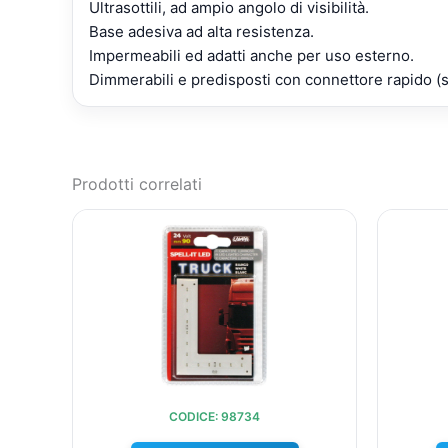
Ultrasottili, ad ampio angolo di visibilità.
Base adesiva ad alta resistenza.
Impermeabili ed adatti anche per uso esterno.
Dimmerabili e predisposti con connettore rapido (s
Prodotti correlati
IL
IL
PREZZO
PREZZO
ORIGINALE
ATTUALE
ERA:
È:
€10,35.
€9,60.
CODICE: 98734