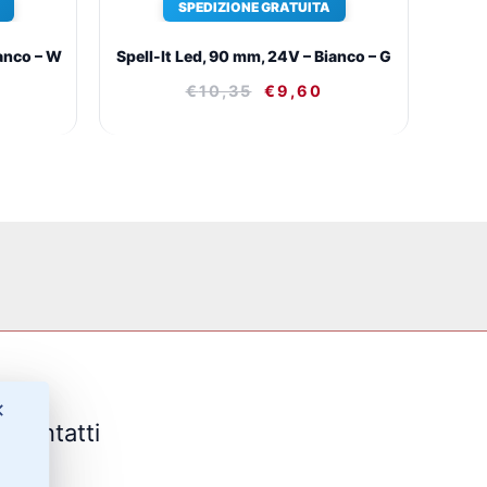
SPEDIZIONE GRATUITA
ianco – W
Spell-It Led, 90 mm, 24V – Bianco – G
€
10,35
€
9,60
✕
Contatti