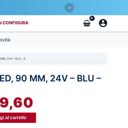
›
CONFIGURA
ovità
 MM, 24V – BLU – X
ED, 90 MM, 24V – BLU –
IL
REZZO
PREZZO
9,60
RIGINALE
ATTUALE
RA:
È:
i al carrello