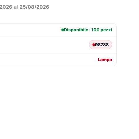
0,35.
€9,60.
/2026
al
25/08/2026
Disponibile · 100 pezzi
98788
Lampa