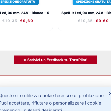
SPEDIZIONE GRATUITA
SPEDIZIONE GRATUITA
 Led, 90 mm, 24V – Bianco – X
Spell-It Led, 90 mm, 24V – B
€
10,35
€
9,60
€
10,35
€
9,60
⭐ Scrivici un Feedback su TrustPilot!
Questo sito utilizza cookie tecnici e di profilazione.
Bisogno di aiuto?
Puoi accettare, rifiutare o personalizzare i cookie
premendo i pulsanti desiderati.