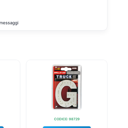
e messaggi
L
IL
IL
O
PREZZO
PREZZO
PREZZO
NALE
ATTUALE
ORIGINALE
ATTUALE
:
ERA:
È:
.
€9,60.
€10,35.
€9,60.
CODICE: 98729