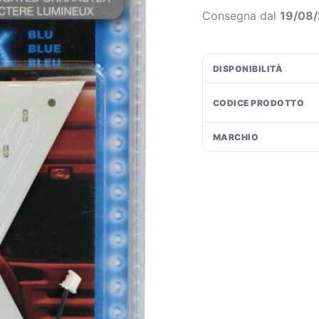
Blu
€1
Consegna dal
19/08
-
X
quantità
DISPONIBILITÀ
CODICE PRODOTTO
MARCHIO