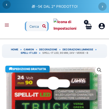
Vai
‹
🎁 -5€ DAL 2° PRODOTTO!
›
al
contenuto
Ricerca
per:
HOME
»
CAMION
»
DECORAZIONE
»
DECORAZIONI LUMINOSE
»
SPELL-IT LED
»
SPELL-IT LED, 90 MM, 24V – VERDE – B
🚚
SPEDIZIONE GRATUITA