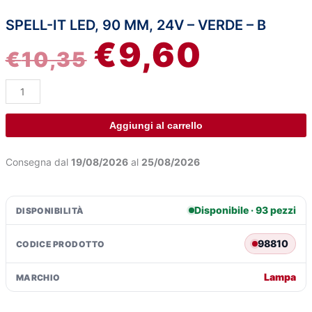
SPELL-IT LED, 90 MM, 24V – VERDE – B
Spell-
IL
IL
€
9,60
It
€
10,35
Led,
PREZZO
PREZZO
90
mm,
ORIGINALE
ATTUALE
24V
-
ERA:
È:
Aggiungi al carrello
Verde
-
€10,35.
€9,60.
Consegna dal
19/08/2026
al
25/08/2026
B
quantità
Disponibile · 93 pezzi
DISPONIBILITÀ
98810
CODICE PRODOTTO
Lampa
MARCHIO