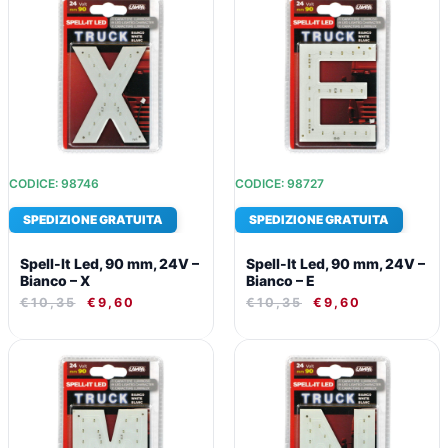
PREZZO
PREZZO
PREZZO
PREZZO
ORIGINALE
ATTUALE
ORIGINALE
ATTUALE
ERA:
È:
ERA:
È:
€10,35.
€9,60.
€10,35.
€9,60.
CODICE: 98746
CODICE: 98727
SPEDIZIONE GRATUITA
SPEDIZIONE GRATUITA
Spell-It Led, 90 mm, 24V –
Spell-It Led, 90 mm, 24V –
Bianco – X
Bianco – E
€
10,35
€
9,60
€
10,35
€
9,60
IL
IL
IL
IL
PREZZO
PREZZO
PREZZO
PREZZO
ORIGINALE
ATTUALE
ORIGINALE
ATTUALE
ERA:
È:
ERA:
È:
€10,35.
€9,60.
€10,35.
€9,60.