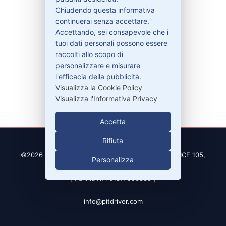
Chiudendo questa informativa
continuerai senza accettare.
Accettando, sei consapevole che i
Contatti
tuoi dati personali possono essere
raccolti allo scopo di
personalizzare e misurare
329-30.78.513
l'efficacia della pubblicità.
info@pitdriver.com
Visualizza la Cookie Policy
Visualizza l'Informativa Privacy
Accetta
Rifiuta
©2026 PitDriver | CROCO DEAL S.R.L. VIA DEL SALICE 105,
Personalizza
97100 RAGUSA (RG)
| Partita IVA 01877990885 |
info@pitdriver.com