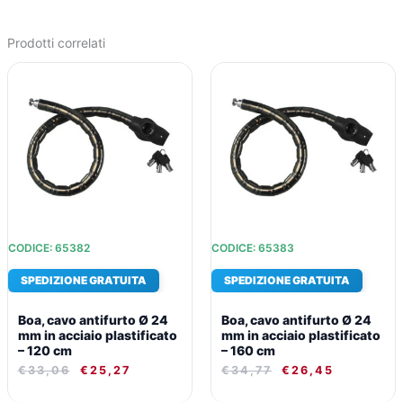
Prodotti correlati
IL
IL
IL
IL
PREZZO
PREZZO
PREZZO
PREZZO
ORIGINALE
ATTUALE
ORIGINALE
ATTUALE
ERA:
È:
ERA:
È:
€33,06.
€25,27.
€34,77.
€26,45.
CODICE: 65382
CODICE: 65383
SPEDIZIONE GRATUITA
SPEDIZIONE GRATUITA
Boa, cavo antifurto Ø 24
Boa, cavo antifurto Ø 24
mm in acciaio plastificato
mm in acciaio plastificato
– 120 cm
– 160 cm
€
33,06
€
25,27
€
34,77
€
26,45