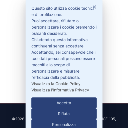
Bisogno di aiuto?
✕
Questo sito utilizza cookie tecnici
e di profilazione.
Contattaci
Puoi accettare, rifiutare o
Garanzie
personalizzare i cookie premendo i
pulsanti desiderati.
Chiudendo questa informativa
continuerai senza accettare.
Accettando, sei consapevole che i
Contatti
tuoi dati personali possono essere
raccolti allo scopo di
personalizzare e misurare
329-30.78.513
l'efficacia della pubblicità.
info@pitdriver.com
Visualizza la Cookie Policy
Visualizza l'Informativa Privacy
Accetta
Rifiuta
©2026 PitDriver | CROCO DEAL S.R.L. VIA DEL SALICE 105,
Personalizza
97100 RAGUSA (RG)