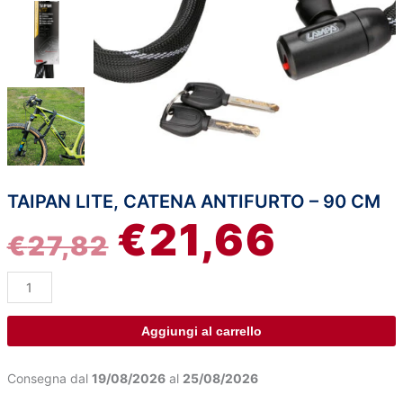
TAIPAN LITE, CATENA ANTIFURTO – 90 CM
Taipan
IL
IL
€
21,66
Lite,
€
27,82
catena
PREZZO
PREZZO
antifurto
-
ORIGINALE
ATTUAL
90
cm
ERA:
È:
Aggiungi al carrello
quantità
€27,82.
€21,66.
Consegna dal
19/08/2026
al
25/08/2026