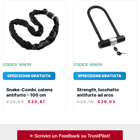
IL
IL
IL
IL
PREZZO
PREZZO
PREZZO
PREZZO
ORIGINALE
ATTUALE
ORIGINALE
ATTUALE
ERA:
È:
ERA:
È:
€26,60.
€20,81.
€34,16.
€26,03.
CODICE: 90629
CODICE: 90609
SPEDIZIONE GRATUITA
SPEDIZIONE GRATUITA
Snake-Combi, catena
Strength, lucchetto
antifurto – 100 cm
antifurto ad arco
€
26,60
€
20,81
€
34,16
€
26,03
⭐ Scrivici un Feedback su TrustPilot!