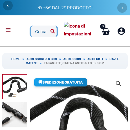
Vai
‹
🎁 -5€ DAL 2° PRODOTTO!
›
al
contenuto
Ricerca
per:
HOME
»
ACCESSORI PER BICI
»
ACCESSORI
»
ANTIFURTI
»
CAVI E
CATENE
»
TAIPAN LITE, CATENA ANTIFURTO – 90 CM
🚚
SPEDIZIONE GRATUITA