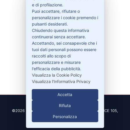
e di profilazione.
Contattaci
Puoi accettare, rifiutare o
Garanzie
personalizzare i cookie premendo i
pulsanti desiderati.
Chiudendo questa informativa
continuerai senza accettare.
Accettando, sei consapevole che i
Contatti
tuoi dati personali possono essere
raccolti allo scopo di
personalizzare e misurare
329-30.78.513
l'efficacia della pubblicità.
info@pitdriver.com
Visualizza la Cookie Policy
Visualizza l'Informativa Privacy
Accetta
Rifiuta
©2026 PitDriver | CROCO DEAL S.R.L. VIA DEL SALICE 105,
Personalizza
97100 RAGUSA (RG)
| Partita IVA 01877990885 |