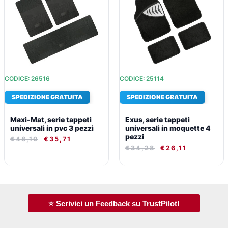
ERA:
È:
ERA:
È:
€48,19.
€35,71.
€34,28.
€26,11.
CODICE: 26516
CODICE: 25114
SPEDIZIONE GRATUITA
SPEDIZIONE GRATUITA
Maxi-Mat, serie tappeti
Exus, serie tappeti
universali in pvc 3 pezzi
universali in moquette 4
pezzi
€
48,19
€
35,71
€
34,28
€
26,11
⭐ Scrivici un Feedback su TrustPilot!