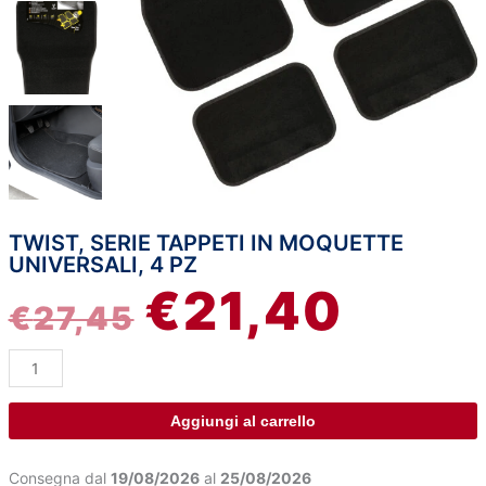
TWIST, SERIE TAPPETI IN MOQUETTE
Twist,
IL
IL
UNIVERSALI, 4 PZ
serie
€
21,40
tappeti
PREZZO
PREZZ
€
27,45
in
moquette
ORIGINALE
ATTUA
universali,
4
ERA:
È:
pz
Aggiungi al carrello
quantità
€27,45.
€21,40.
Consegna dal
19/08/2026
al
25/08/2026