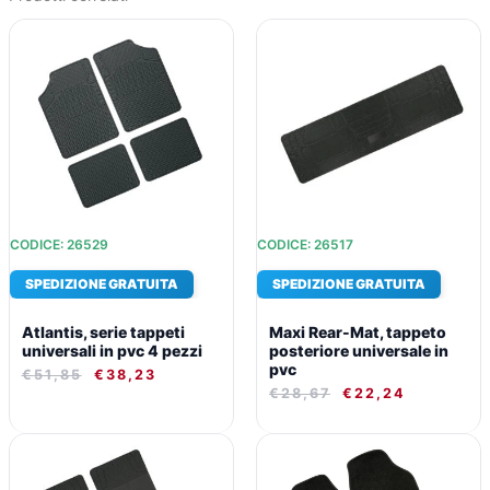
IL
IL
IL
IL
PREZZO
PREZZO
PREZZO
PREZZO
ORIGINALE
ATTUALE
ORIGINALE
ATTUALE
ERA:
È:
ERA:
È:
€51,85.
€38,23.
€28,67.
€22,24.
CODICE: 26529
CODICE: 26517
SPEDIZIONE GRATUITA
SPEDIZIONE GRATUITA
Atlantis, serie tappeti
Maxi Rear-Mat, tappeto
universali in pvc 4 pezzi
posteriore universale in
pvc
€
51,85
€
38,23
€
28,67
€
22,24
IL
IL
IL
IL
PREZZO
PREZZO
PREZZO
PREZZO
ORIGINALE
ATTUALE
ORIGINALE
ATTUALE