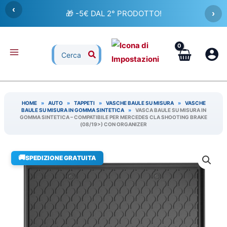
Vai
‹
🎁 -5€ DAL 2° PRODOTTO!
›
al
contenuto
Ricerca
per:
HOME
»
AUTO
»
TAPPETI
»
VASCHE BAULE SU MISURA
»
VASCHE
BAULE SU MISURA IN GOMMA SINTETICA
»
VASCA BAULE SU MISURA IN
GOMMA SINTETICA – COMPATIBILE PER MERCEDES CLA SHOOTING BRAKE
(08/19>) CON ORGANIZER
🚚
SPEDIZIONE GRATUITA