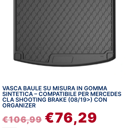
VASCA BAULE SU MISURA IN GOMMA
Vasca
IL
IL
SINTETICA – COMPATIBILE PER MERCEDES
baule
CLA SHOOTING BRAKE (08/19>) CON
su
PREZZO
PREZ
ORGANIZER
misura
€
76,29
in
ORIGINALE
ATTU
€
106,99
gomma
sintetica