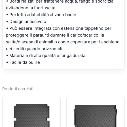
• Bordi rialzati per trattenere acqua, fango e sporcizia
evitandone la fuoriuscita.
• Perfetta adattabilità al vano baule
• Design antiscivolo
• Può essere integrata con estensione tappetino per
proteggere il paraurti durante il carico/scarico, la
salita/discesa di animali o come copertura per la schiena
dei sedili quando orizzontali.
• Materiale di alta qualità e lunga durata.
• Facile da pulire
Prodotti correlati
IL
IL
IL
IL
PREZZO
PREZZO
PREZZO
PREZZO
ORIGINALE
ATTUALE
ORIGINALE
ATTUALE
ERA:
È:
ERA:
È:
€103,94.
€74,18.
€97,72.
€69,88.