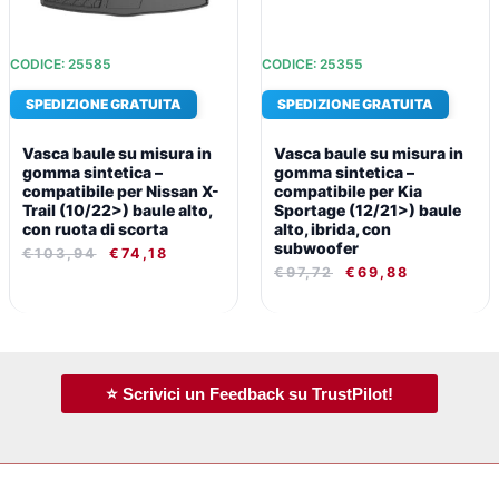
CODICE: 25585
CODICE: 25355
SPEDIZIONE GRATUITA
SPEDIZIONE GRATUITA
Vasca baule su misura in
Vasca baule su misura in
gomma sintetica –
gomma sintetica –
compatibile per Nissan X-
compatibile per Kia
Trail (10/22>) baule alto,
Sportage (12/21>) baule
con ruota di scorta
alto, ibrida, con
subwoofer
€
103,94
€
74,18
€
97,72
€
69,88
⭐ Scrivici un Feedback su TrustPilot!