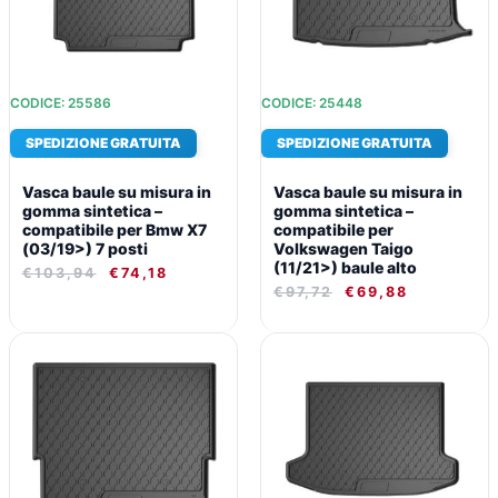
CODICE: 25586
CODICE: 25448
SPEDIZIONE GRATUITA
SPEDIZIONE GRATUITA
Vasca baule su misura in
Vasca baule su misura in
gomma sintetica –
gomma sintetica –
compatibile per Bmw X7
compatibile per
(03/19>) 7 posti
Volkswagen Taigo
(11/21>) baule alto
€
103,94
€
74,18
€
97,72
€
69,88
IL
IL
IL
IL
PREZZO
PREZZO
PREZZO
PREZZO
ORIGINALE
ATTUALE
ORIGINALE
ATTUALE
ERA:
È:
ERA:
È:
€103,94.
€74,18.
€97,72.
€69,88.