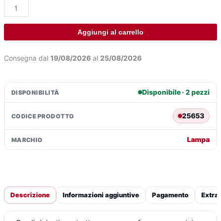
ERA:
È:
-
compatibile
€106,99.
€76,2
Aggiungi al carrello
per
Mercedes
CLA
Consegna dal
19/08/2026
al
25/08/2026
Shooting
Brake
(08/19>)
Disponibile · 2 pezzi
DISPONIBILITÀ
con
organizer
25653
CODICE PRODOTTO
quantità
Lampa
MARCHIO
Descrizione
Informazioni aggiuntive
Pagamento
Extra