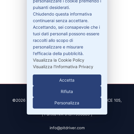
personalizzare i cookie premendo i
Garanzie
pulsanti desiderati.
Chiudendo questa informativa
continuerai senza accettare.
Accettando, sei consapevole che i
Contatti
tuoi dati personali possono essere
raccolti allo scopo di
personalizzare e misurare
329-30.78.513
l'efficacia della pubblicità.
info@pitdriver.com
Visualizza la Cookie Policy
Visualizza l'Informativa Privacy
Accetta
Rifiuta
©2026 PitDriver | CROCO DEAL S.R.L. VIA DEL SALICE 105,
Personalizza
97100 RAGUSA (RG)
| Partita IVA 01877990885 |
info@pitdriver.com