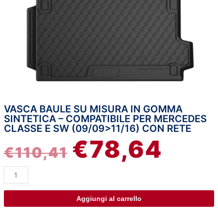
VASCA BAULE SU MISURA IN GOMMA
Vasca
IL
IL
SINTETICA – COMPATIBILE PER MERCEDES
baule
CLASSE E SW (09/09>11/16) CON RETE
su
PREZZO
PREZZ
€
78,64
misura
€
110,41
in
ORIGINALE
ATTUA
gomma
sintetica
ERA:
È:
-
compatibile
Aggiungi al carrello
€110,41.
€78,64
per