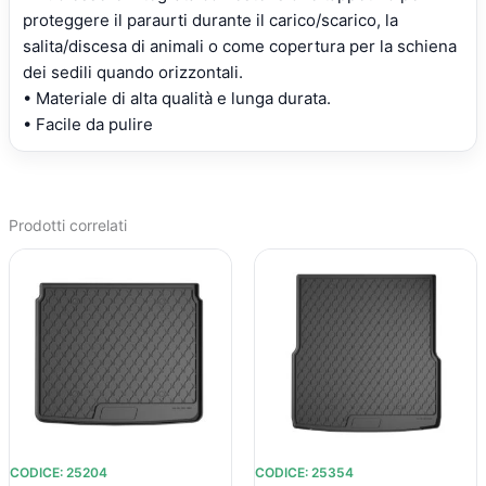
proteggere il paraurti durante il carico/scarico, la
salita/discesa di animali o come copertura per la schiena
dei sedili quando orizzontali.
• Materiale di alta qualità e lunga durata.
• Facile da pulire
Prodotti correlati
IL
IL
IL
IL
PREZZO
PREZZO
PREZZO
PREZZO
ORIGINALE
ATTUALE
ORIGINALE
ATTUALE
ERA:
È:
ERA:
È:
€90,77.
€65,09.
€97,72.
€69,88.
CODICE: 25204
CODICE: 25354