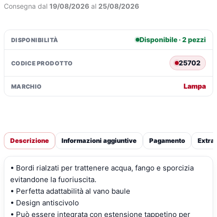
Mercedes
Consegna dal
19/08/2026
al
25/08/2026
Classe
E
sw
Disponibile · 2 pezzi
DISPONIBILITÀ
(09/09>11/16)
con
25702
CODICE PRODOTTO
rete
quantità
Lampa
MARCHIO
Descrizione
Informazioni aggiuntive
Pagamento
Extra
• Bordi rialzati per trattenere acqua, fango e sporcizia
evitandone la fuoriuscita.
• Perfetta adattabilità al vano baule
• Design antiscivolo
• Può essere integrata con estensione tappetino per