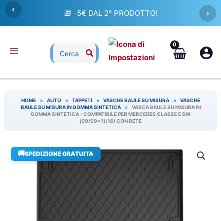
Vai
‹
🎁 -5€ DAL 2° PRODOTTO!
›
al
contenuto
Ricerca
per:
HOME
»
AUTO
»
TAPPETI
»
VASCHE BAULE SU MISURA
»
VASCHE
BAULE SU MISURA IN GOMMA SINTETICA
»
VASCA BAULE SU MISURA IN
GOMMA SINTETICA – COMPATIBILE PER MERCEDES CLASSE E SW
(09/09>11/16) CON RETE
🚚
SPEDIZIONE GRATUITA