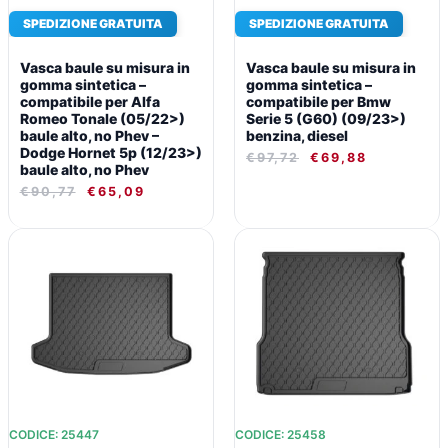
SPEDIZIONE GRATUITA
SPEDIZIONE GRATUITA
Vasca baule su misura in
Vasca baule su misura in
gomma sintetica –
gomma sintetica –
compatibile per Alfa
compatibile per Bmw
Romeo Tonale (05/22>)
Serie 5 (G60) (09/23>)
baule alto, no Phev –
benzina, diesel
Dodge Hornet 5p (12/23>)
€
97,72
€
69,88
baule alto, no Phev
€
90,77
€
65,09
IL
IL
IL
IL
PREZZO
PREZZO
PREZZO
PREZZO
ORIGINALE
ATTUALE
ORIGINALE
ATTUALE
ERA:
È:
ERA:
È:
€97,72.
€69,88.
€97,72.
€69,88.
CODICE: 25447
CODICE: 25458