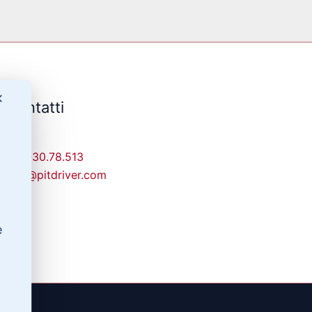
✕
Contatti
329-30.78.513
info@pitdriver.com
e