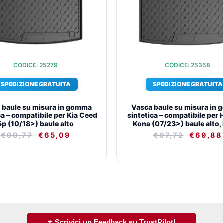
€90,77.
€65,09.
€97,72.
CODICE: 25279
CODICE: 25358
SPEDIZIONE GRATUITA
SPEDIZIONE GRATUITA
 baule su misura in gomma
Vasca baule su misura in
ca – compatibile per Kia Ceed
sintetica – compatibile per
5p (10/18>) baule alto
Kona (07/23>) baule alto, 
€
90,77
€
65,09
€
97,72
€
69,88
⭐ Scrivici un Feedback su TrustPilot!