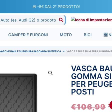
🎁 -5€ DAL 2° PRODOTTO!
CAMPER E FURGONI
MOTO
BICI
🆕 N
VASCHE BAULE SU MISURA IN GOMMA SINTETICA
»
VASCA BAULE SU MISURA IN GOMMA 
VASCA BAU
Vasca
I
baule
GOMMA SI
su
PER PEUGE
misura
POSTI
in
gomma
€
106,99
sintetica