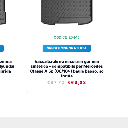
€69,88.
€97,72.
€69,88.
CODICE: 25446
SPEDIZIONE GRATUITA
 gomma
Vasca baule su misura in gomma
 Hyundai
sintetica – compatibile per Mercedes
ibrida
Classe A 5p (06/18>) baule basso, no
ibrida
€
97,72
€
69,88